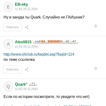
Elli-sky
E
11:49, 05.11.2004
Ну и зануда ты Quark. Случайно не ГАИшник?
0
Ответить
Alex0815
A
11:49, 05.11.2004
http://www.oilclub.ru/faqdet.asp?faqid=114
по теме ссылочка
0
Ответить
Quark°
Q
11:50, 05.11.2004
Если по истории посмотрите, то увидите что нет)