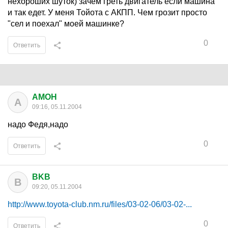
нехороших шуток) зачем греть двигатель если машина
и так едет. У меня Тойота с АКПП. Чем грозит просто
"сел и поехал" моей машинке?
0
Ответить
AMOH
A
09:16, 05.11.2004
надо Федя,надо
0
Ответить
BKB
B
09:20, 05.11.2004
http://www.toyota-club.nm.ru/files/03-02-06/03-02-...
0
Ответить