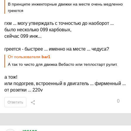
В принципе инжекторные движки на месте очень медленно
греются
гхм ... могу утверждать с точностью до наоборот ...
было несколько 099 карбовых,
сейчас 099 инж...
греется - быстрее ... именно на месте ... чедуса?
От пользователя
bar1
А так то чисто для движка Вебасто или теплостарт рулит.
а тож!
или подогрев, встроенный в двигатель ... фирменный ...
от розетки ... 220v
0
Ответить