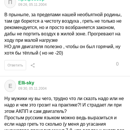
П
09:26, 05.11.2004
В прыныпе, за пределами нашей необъятной родины,
там где борются а чистоту воздуха , греть не только не
рекомендуется, но и просто возбраняется законом,
дабы не портить воздух в жилой зоне. Прогревают на
ходу при малой нагрузке
НО для двигателя полезно , чтобы он был горячий, ну
хотя бы тёплый ( но не -20)
0
Ответить
Elli-sky
E
09:30, 05.11.2004
Ну мужики ну вы чего, трудно что ли сказть надо или не
надо и чем это грозит на практике?! И страдает ли при
этом АКПП и сам двигатель?
Простым русским языком можно ведь выразиться и
если надо греть то сколько (у меня до угасания