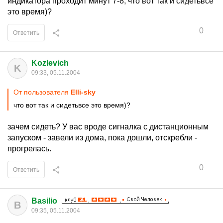
индикатора проходит минут 7-8, что вот так и сидетьвсе
это время)?
0
Ответить
Kozlevich
K
09:33, 05.11.2004
От пользователя
Elli-sky
что вот так и сидетьвсе это время)?
зачем сидеть? У вас вроде сигналка с дистанционным
запуском - завели из дома, пока дошли, отскребли -
прогрелась.
0
Ответить
Basilio
B
09:35, 05.11.2004