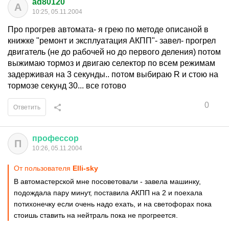
ad80120
A
10:25, 05.11.2004
Про прогрев автомата- я грею по методе описаной в
книжке "ремонт и эксплуатация АКПП"- завел- прогрел
двигатель (не до рабочей но до первого деления) потом
выжимаю тормоз и двигаю селектор по всем режимам
задерживая на 3 секунды.. потом выбираю R и стою на
тормозе секунд 30... все готово
0
Ответить
профессор
П
10:26, 05.11.2004
От пользователя
Elli-sky
В автомастерской мне посоветовали - завела машинку,
подождала пару минут, поставила АКПП на 2 и поехала
потихонечку если очень надо ехать, и на светофорах пока
стоишь ставить на нейтраль пока не прогреется.