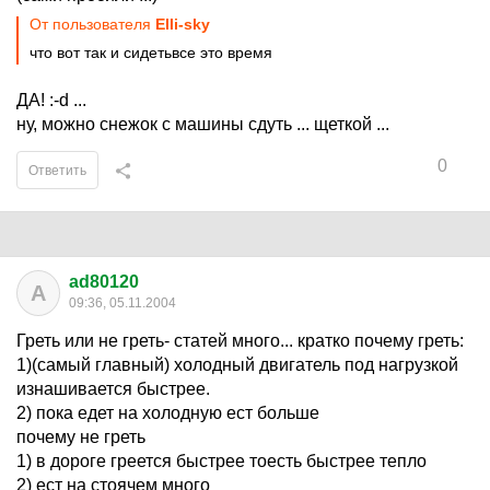
От пользователя
Elli-sky
что вот так и сидетьвсе это время
ДА! :-d ...
ну, можно снежок с машины сдуть ... щеткой ...
0
Ответить
ad80120
A
09:36, 05.11.2004
Греть или не греть- статей много... кратко почему греть:
1)(самый главный) холодный двигатель под нагрузкой
изнашивается быстрее.
2) пока едет на холодную ест больше
почему не греть
1) в дороге греется быстрее тоесть быстрее тепло
2) ест на стоячем много