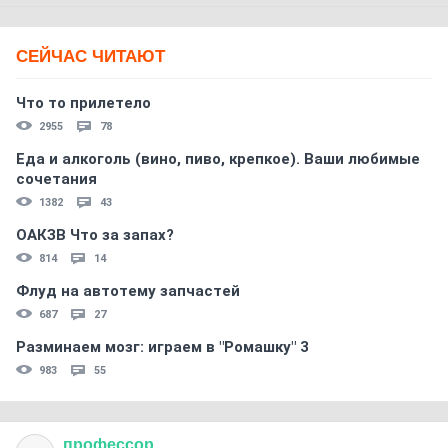
СЕЙЧАС ЧИТАЮТ
Что то прилетело
2955
78
Еда и алкоголь (вино, пиво, крепкое). Ваши любимые
сочетания
1382
43
ОАКЗВ Что за запах?
814
14
Флуд на автотему запчастей
687
27
Разминаем мозг: играем в "Ромашку" 3
983
55
профессор