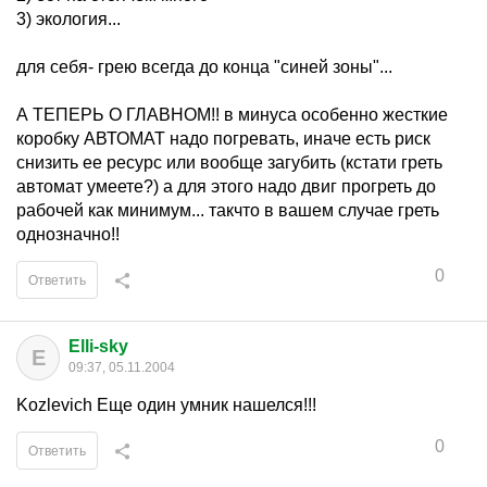
3) экология...
для себя- грею всегда до конца "синей зоны"...
А ТЕПЕРЬ О ГЛАВНОМ!! в минуса особенно жесткие
коробку АВТОМАТ надо погревать, иначе есть риск
снизить ее ресурс или вообще загубить (кстати греть
автомат умеете?) а для этого надо двиг прогреть до
рабочей как минимум... такчто в вашем случае греть
однозначно!!
0
Ответить
Elli-sky
E
09:37, 05.11.2004
Kozlevich Еще один умник нашелся!!!
0
Ответить