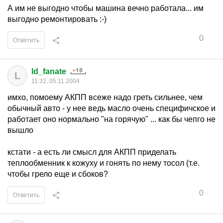
А им не выгодно чтобы машина вечно работала... им
выгодно ремонтировать :-)
0
Ответить
ld_fanate
L
11:32, 05.11.2004
имхо, помоему АКПП всеже надо греть сильнее, чем
обычный авто - у нее ведь масло очень специфичское и
работает оно нормально "на горячую" ... как бы чепго не
вышло
кстати - а есть ли смысл для АКПП приделать
теплообменник к кожуху и гонять по нему тосол (т.е.
чтобы грело еще и сбоков?
0
Ответить