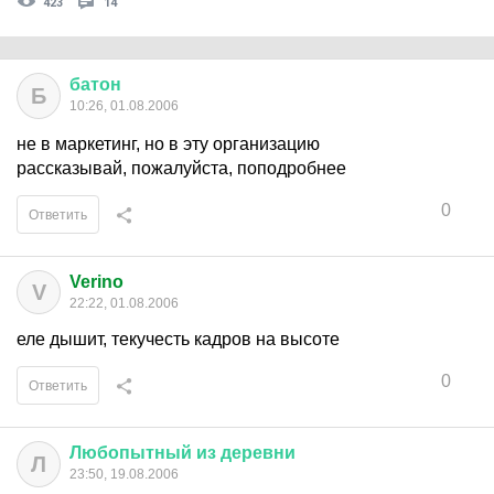
423
14
батон
Б
10:26, 01.08.2006
не в маркетинг, но в эту организацию
рассказывай, пожалуйста, поподробнее
0
Ответить
Verino
V
22:22, 01.08.2006
еле дышит, текучесть кадров на высоте
0
Ответить
Любопытный
из
деревни
Л
23:50, 19.08.2006