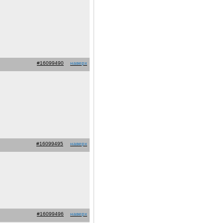
#16099490
наверх
#16099495
наверх
#16099496
наверх