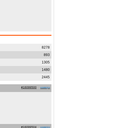
8278
893
1305
1480
2445
#16099500
наверх
#16099504
наверх