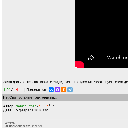
Живи дольше! (как на плакате сзади). Устал - отдохни! Работа пусть сама 
174
/
14
|
|
Поделиться:
Re: Спят усталые трактористы...
Автор:
Nemchurman
Дата:
5 февраля 2016 09:11
Цитата:
От пользователя:
Rezegor