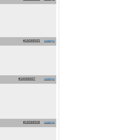
#16099505
наверх
#16099507
наверх
#16099508
наверх