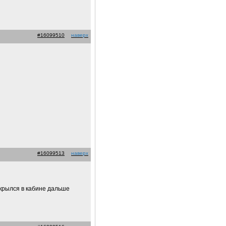
#16099510
наверх
#16099513
наверх
акрылся в кабине дальше