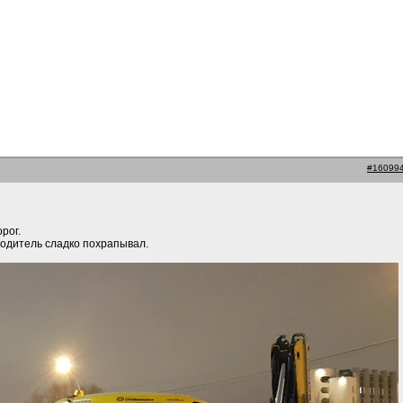
#16099
рог.
водитель сладко похрапывал.