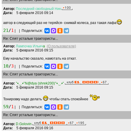
Автор:
Последний
свободный
Ник
Дата:
5 февраля 2016 09:14
автор в следующий раз не теряйся- снимай колеса, раз такая лафа
21
/
1
|
|
Поделиться:
Re: Спят усталые трактористы...
Автор:
Лампочка
Ильич
a
(О пользователе)
Дата:
5 февраля 2016 09:15
Ему начальство сказало, намотать на откат.
10
/
3
|
|
Поделиться:
Re: Спят усталые трактористы...
Автор:
°•._.•°N@dya (shrek200)°•._.•°
Дата:
5 февраля 2016 09:15
Тонировку надо делать
чтобы спать спокойнее
59
/
1
|
|
Поделиться:
Re: Спят усталые трактористы...
Автор:
D.Golovin
Дата:
5 февраля 2016 09:16