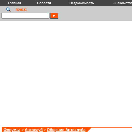
Главная
Новости
Недвижимость
Знакомств
поиск:
Форумы
>
Автоклуб
>
Общение Автоклуба