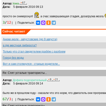
Автор:
lowa
Дата:
5 февраля 2016 09:13
просто он сникерснул!
а счас завершающая стадия, дозагрузка мозга
3
/
12
|
|
Поделиться:
Сейчас читают
Анеки июле - августовские (до 9 августа)
а где местная либерота?
Только что стал свидетелем грабёж с разбоем
Город без воды
Вот и сам столкнулся - старые родители...
Re: Спят усталые трактористы...
Автор:
Дофига
подозрительный
Дата:
5 февраля 2016 09:14
было же в прошлом году - сказали что это норм, что двигатель они прогрев
67
/
3
|
|
Поделиться:
Re: Спят усталые трактористы...