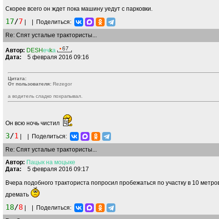
Скорее всего он ждет пока машину уедут с парковки.
17
/
7
|
|
Поделиться:
Re: Спят усталые трактористы...
Автор:
DESH
еч
k
а
Дата:
5 февраля 2016 09:16
Цитата:
От пользователя:
Rezegor
а водитель сладко похрапывал.
Он всю ночь чистил
3
/
1
|
|
Поделиться:
Re: Спят усталые трактористы...
Автор:
Пацык
на
моцыке
Дата:
5 февраля 2016 09:17
Вчера подобного тракториста попросил пробежаться по участку в 10 метров
дремать
18
/
8
|
|
Поделиться: