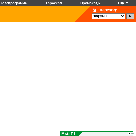
Телепрограмма
Гороскоп
Промокоды
Ещё
переход:
Мой E1