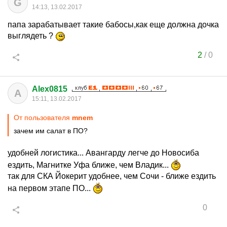
G
14:13, 13.02.2017
папа зарабатывает такие бабосы,как еще должна дочка
выглядеть ?
2
/
0
Alex0815
A
15:11, 13.02.2017
От пользователя
mnem
зачем им салат в ПО?
удобней логистика... Авангарду легче до Новосиба
ездить, Магнитке Уфа ближе, чем Владик...
так для СКА Йокерит удобнее, чем Сочи - ближе ездить
на первом этапе ПО...
0