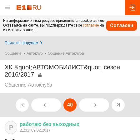
На информационном ресурсе применяются cookie-файлы.
Согласен
Оставаясь на сайте, вы подтверждаете свое
согласие
на
их использование.
Поиск по форумам
Общение
Автоклуб
Общение Автоклуба
ХК &quot;АВТОМОБИЛИСТ&quot; сезон
2016/2017
Общение Автоклуба
40
работаю
без
выходных
Р
21:32, 09.02.2017