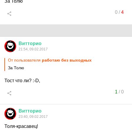
За Толю
0
/
4
Витторио
21:54, 09.02.2017
От пользователя
работаю без выходных
За Толю
Тост что ли? :-D,
1
/
0
Витторио
23:40, 09.02.2017
Толя-красавец!