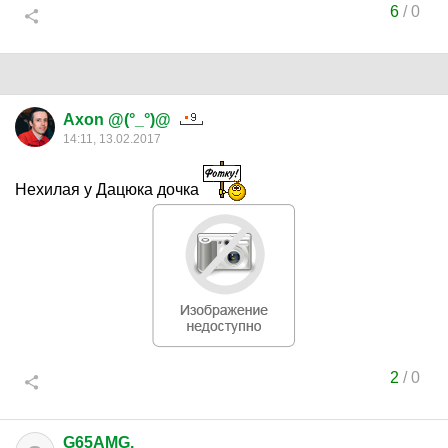
6
/
0
Axon @(°_°)@
14:11, 13.02.2017
Нехилая у Дацюка дочка
2
/
0
G65AMG.