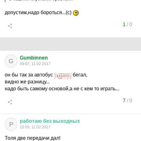
допустим,надо бороться...(с)
1
/
0
Gumbinnen
G
09:07, 11.02.2017
он бы так за автобус
бегал,
видно же разницу...
надо быть самому основой,а не с кем то играть...
7
/
0
работаю
без
выходных
Р
22:05, 11.02.2017
Толя две передачи дал!