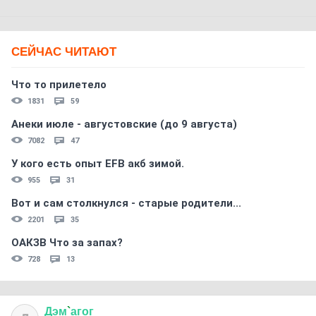
СЕЙЧАС ЧИТАЮТ
Что то прилетело
1831
59
Анеки июле - августовские (до 9 августа)
7082
47
У кого есть опыт EFB акб зимой.
955
31
Вот и сам столкнулся - старые родители...
2201
35
ОАКЗВ Что за запах?
728
13
Дэм
`
агог