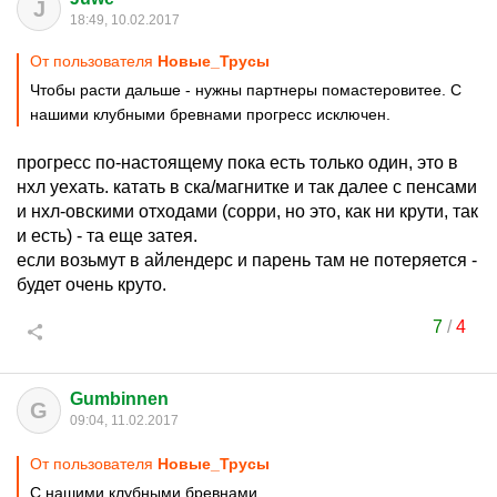
J
18:49, 10.02.2017
От пользователя
Новые_Трусы
Чтобы расти дальше - нужны партнеры помастеровитее. С
нашими клубными бревнами прогресс исключен.
прогресс по-настоящему пока есть только один, это в
нхл уехать. катать в ска/магнитке и так далее с пенсами
и нхл-овскими отходами (сорри, но это, как ни крути, так
и есть) - та еще затея.
если возьмут в айлендерс и парень там не потеряется -
будет очень круто.
7
/
4
Gumbinnen
G
09:04, 11.02.2017
От пользователя
Новые_Трусы
С нашими клубными бревнами