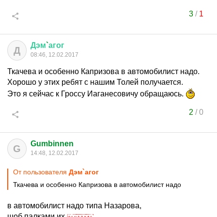
3
/
1
Дэм
`
агог
Д
08:46, 12.02.2017
Ткачева и особенно Капризова в автомобилист надо.
Хорошо у этих ребят с нашим Толей получается.
Это я сейчас к Гроссу Иаганесовичу обращаюсь.
2
/
0
Gumbinnen
G
14:48, 12.02.2017
От пользователя
Дэм`агог
Ткачева и особенно Капризова в автомобилист надо
в автомобилист надо типа Назарова,
шоб палками их
,