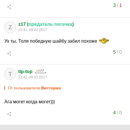
3
/
1
z17 (
предатель
пятачка
)
Z
23:41, 09.02.2017
Ух ты. Толя победную шайбу забил похоже
5
/
0
tip-top
T
23:41, 09.02.2017
От пользователя
Витторио
Ага могет когда могет)))
4
/
0