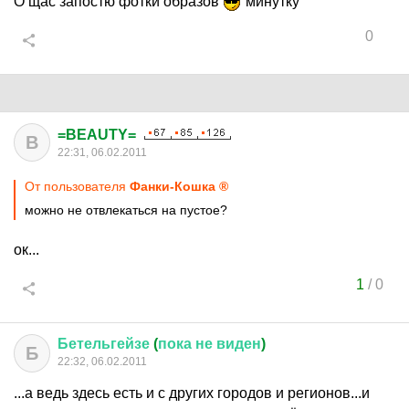
О щас запостю фотки образов
минутку
0
=BEAUTY=
B
22:31, 06.02.2011
От пользователя
Фанки-Кошка ®
можно не отвлекаться на пустое?
ок...
1
/
0
Бетельгейзе
(
пока
не
виден
)
Б
22:32, 06.02.2011
...а ведь здесь есть и с других городов и регионов...и