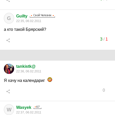
Guilty
G
22:35, 06.02.2011
а кто такой Брярский?
3
/
1
tankistk@
22:36, 06.02.2011
Я хачу на календариг
0
Wasyek
W
22:37, 06.02.2011