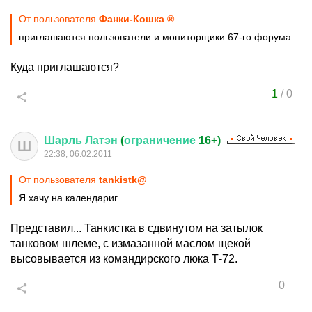
От пользователя
Фанки-Кошка ®
приглашаются пользователи и мониторщики 67-го форума
Куда приглашаются?
1
/
0
Шарль
Латэн
(
ограничение
16+)
Ш
22:38, 06.02.2011
От пользователя
tankistk@
Я хачу на календариг
Представил... Танкистка в сдвинутом на затылок
танковом шлеме, с измазанной маслом щекой
высовывается из командирского люка Т-72.
0