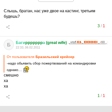
Слышь, братан, нас уже двое на кастинг, третьим
будешь?
3
/
1
Баги
ppppppp
а
(great wife)
Б
22:33, 06.02.2011
От пользователя
Бразильский крейсер
-надо обьявить сбор пожертвований на командировки
однако....
смешно
ха
ха
1
/
1