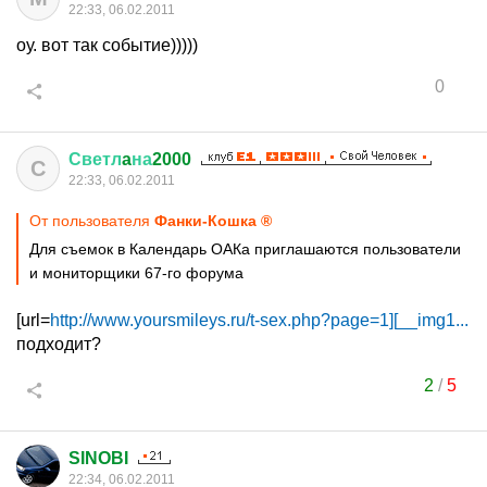
22:33, 06.02.2011
оу. вот так событие)))))
0
Светл
a
на
2000
С
22:33, 06.02.2011
От пользователя
Фанки-Кошка ®
Для съемок в Календарь ОАКа приглашаются пользователи
и мониторщики 67-го форума
[url=
http://www.yoursmileys.ru/t-sex.php?page=1][__img1...
подходит?
2
/
5
SINOBI
22:34, 06.02.2011