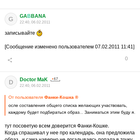
GA
В
BANA
G
22:40, 06.02.2011
записывайте
[Сообщение изменено пользователем 07.02.2011 11:41]
0
Doctor MaK
D
22:40, 06.02.2011
От пользователя
Фанки-Кошка ®
осле составления общего списка желающих участвовать,
каждому будет подбираться образ... Заниматься этим буду я.
тут посоветую всем доверится Фанки-Кошке.
Когда спрашивал у нее про календарь. она предложила
образ.. и сама наверно не догадываясь попала в точку