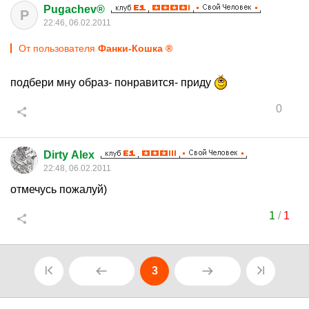
Pugachev®
P
22:46, 06.02.2011
От пользователя
Фанки-Кошка ®
подбери мну образ- понравится- приду
0
Dirty Alex
22:48, 06.02.2011
отмечусь пожалуй)
1
/
1
3