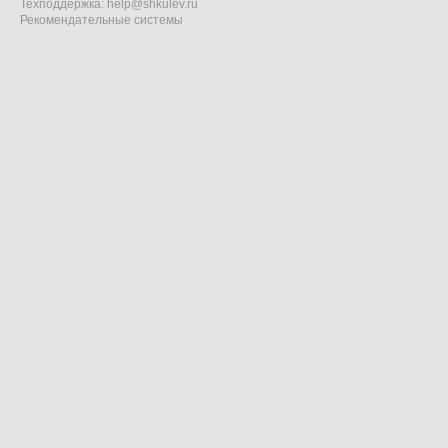
Техподдержка:
help@shkulev.ru
Рекомендательные системы