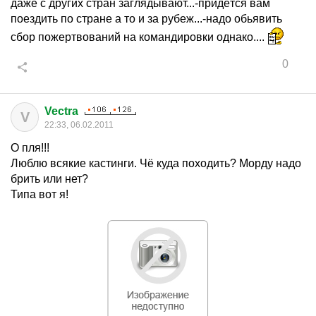
даже с других стран заглядывают...-придётся вам
поездить по стране а то и за рубеж...-надо обьявить
сбор пожертвований на командировки однако....
0
Vectra
V
22:33, 06.02.2011
О пля!!!
Люблю всякие кастинги. Чё куда походить? Морду надо
брить или нет?
Типа вот я!