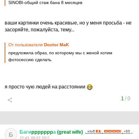
SINОBI-общий стаж бана 8 месяцев
ваши картинки очень красивые, но у меня просьба - не
засоряйте, пожалуйста, тему...
От пользователя
Doctor MaK
предложила образ, по которому мы с женой хотим
фотосессию сделать.
я просто чую людей на расстоянии
1
/
0
Баги
ppppppp
а
(great wife)
Б
22:43, 06.02.2011