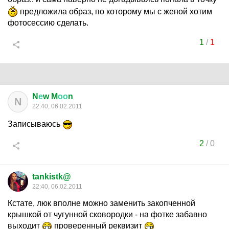
предложила образ, по которому мы с женой хотим
фотосессию сделать.
1
/
1
N
е
w M
оо
n
N
22:40, 06.02.2011
Записываюсь
2
/
0
tankistk@
22:40, 06.02.2011
Кстате, люк вполне можно заменить закопченной
крышкой от чугунной сковородки - на фотке забавно
выходит
проверенный реквизит