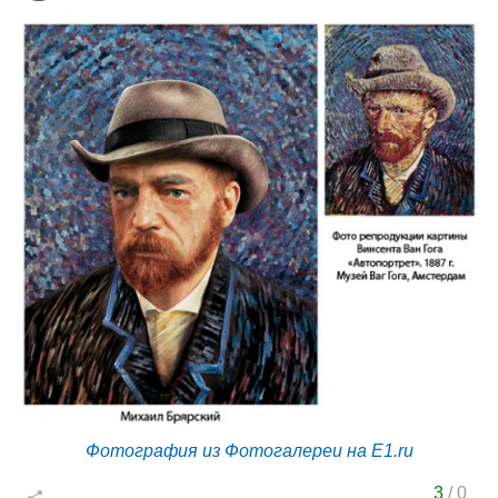
Фотография из Фотогалереи на E1.ru
3
/
0