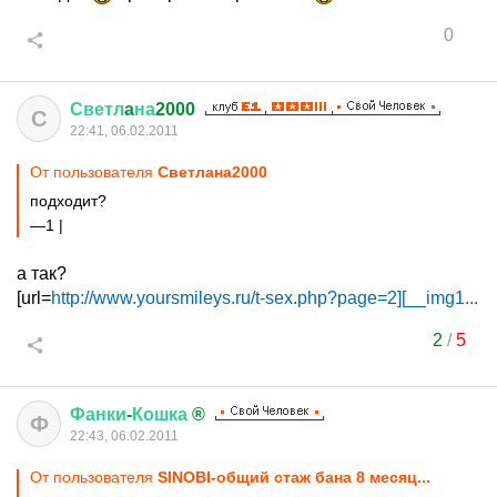
0
Светл
a
на
2000
С
22:41, 06.02.2011
От пользователя
Светлaна2000
подходит?
—1 |
а так?
[url=
http://www.yoursmileys.ru/t-sex.php?page=2][__img1...
2
/
5
Фанки
-
Кошка
®
Ф
22:43, 06.02.2011
От пользователя
SINОBI-общий стаж бана 8 месяц...