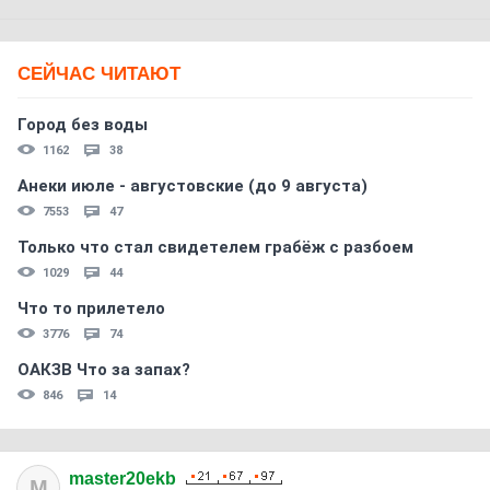
СЕЙЧАС ЧИТАЮТ
Город без воды
1162
38
Анеки июле - августовские (до 9 августа)
7553
47
Только что стал свидетелем грабёж с разбоем
1029
44
Что то прилетело
3776
74
ОАКЗВ Что за запах?
846
14
master20ekb
M