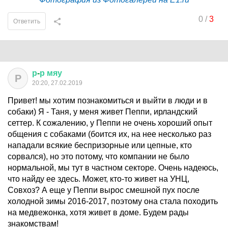
0
/
3
Ответить
р
-
р
мяу
Р
20:20, 27.02.2019
Привет! мы хотим познакомиться и выйти в люди и в
собаки) Я - Таня, у меня живет Пеппи, ирландский
сеттер. К сожалению, у Пеппи не очень хороший опыт
общения с собаками (боится их, на нее несколько раз
нападали всякие беспризорные или цепные, кто
сорвался), но это потому, что компании не было
нормальной, мы тут в частном секторе. Очень надеюсь,
что найду ее здесь. Может, кто-то живет на УНЦ,
Совхоз? А еще у Пеппи вырос смешной пух после
холодной зимы 2016-2017, поэтому она стала походить
на медвежонка, хотя живет в доме. Будем рады
знакомствам!