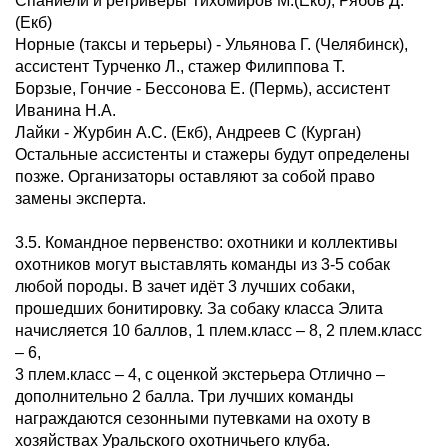
Спаниели и ретриверы Тихомиров М.(Екб), Рябов Д.
(Екб)
Норные (таксы и терьеры) - Ульянова Г. (Челябинск),
ассистент Турченко Л., стажер Филиппова Т.
Борзые, Гончие - Бессонова Е. (Пермь), ассистент
Иванина Н.А.
Лайки - Журбин А.С. (Екб), Андреев С (Курган)
Остальные ассистенты и стажеры будут определены
позже. Организаторы оставляют за собой право
замены эксперта.
3.5. Командное первенство: охотники и коллективы
охотников могут выставлять команды из 3-5 собак
любой породы. В зачет идёт 3 лучших собаки,
прошедших бонитировку. За собаку класса Элита
начисляется 10 баллов, 1 плем.класс – 8, 2 плем.класс
– 6,
3 плем.класс – 4, с оценкой экстерьера Отлично –
дополнительно 2 балла. Три лучших команды
награждаются сезонными путевками на охоту в
хозяйствах Уральского охотничьего клуба.