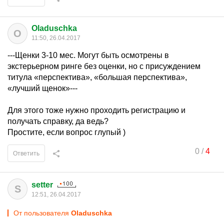
Oladuschka
O
11:50, 26.04.2017
---Щенки 3-10 мес. Могут быть осмотрены в
экстерьерном ринге без оценки, но с присуждением
титула «перспектива», «большая перспектива»,
«лучший щенок»---
Для этого тоже нужно проходить регистрацию и
получать справку, да ведь?
Простите, если вопрос глупый )
0
/
4
Ответить
setter
S
12:51, 26.04.2017
От пользователя
Oladuschka