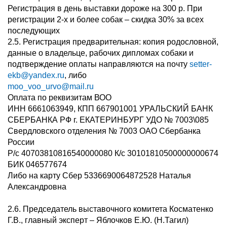
Регистрация в день выставки дороже на 300 р. При
регистрации 2-х и более собак – скидка 30% за всех
последующих
2.5. Регистрация предварительная: копия родословной,
данные о владельце, рабочих дипломах собаки и
подтверждение оплаты направляются на почту
setter-
ekb@yandex.ru
, либо
moo_voo_urvo@mail.ru
Оплата по реквизитам ВОО
ИНН 6661063949, КПП 667901001 УРАЛЬСКИЙ БАНК
СБЕРБАНКА РФ г. ЕКАТЕРИНБУРГ УДО № 7003\085
Свердловского отделения № 7003 ОАО Сбербанка
России
Р/с 40703810816540000080 К/с 30101810500000000674
БИК 046577674
Либо на карту Сбер 5336690064872528 Наталья
Александровна
2.6. Председатель выставочного комитета Косматенко
Г.В., главный эксперт – Яблочков Е.Ю. (Н.Тагил)