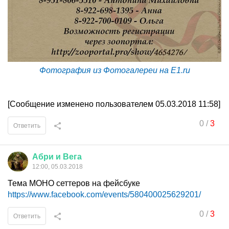
Фотография из Фотогалереи на E1.ru
[Сообщение изменено пользователем 05.03.2018 11:58]
0
/
3
Ответить
Абри
и
Вега
12:00, 05.03.2018
Тема МОНО сеттеров на фейсбуке
https://www.facebook.com/events/580400025629201/
0
/
3
Ответить