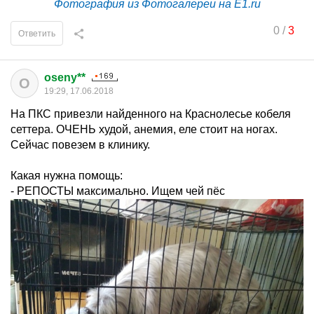
Фотография из Фотогалереи на E1.ru
0
/
3
Ответить
oseny**
O
19:29, 17.06.2018
На ПКС привезли найденного на Краснолесье кобеля
сеттера. ОЧЕНЬ худой, анемия, еле стоит на ногах.
Сейчас повезем в клинику.
Какая нужна помощь:
- РЕПОСТЫ максимально. Ищем чей пёс