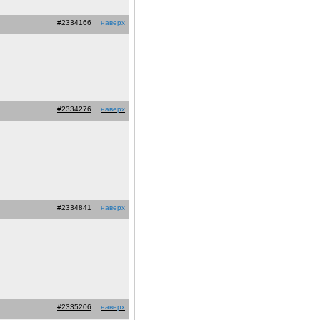
#2334166
наверх
#2334276
наверх
#2334841
наверх
#2335206
наверх