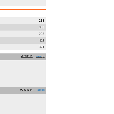
238
385
208
111
321
#2334115
наверх
#2334134
наверх