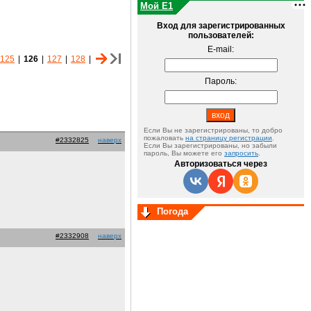
Мой E1
Вход для зарегистрированных
пользователей:
E-mail:
125
|
126
|
127
|
128
|
Пароль:
Если Вы не зарегистрированы, то добро
пожаловать
на страницу регистрации
.
#2332825
наверх
Если Вы зарегистрированы, но забыли
пароль, Вы можете его
запросить
.
Авторизоваться через
Погода
#2332908
наверх