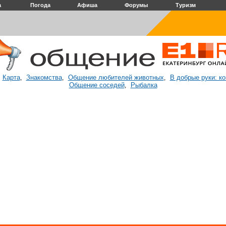
а
Погода
Афиша
Форумы
Туризм
Карта
Знакомства
Общение любителей животных
В добрые руки: к
:
,
,
,
Общение соседей
Рыбалка
,