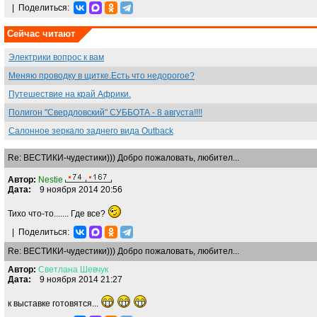
|
Поделиться:
Сейчас читают
Электрики вопрос к вам
Меняю проводку в щитке.Есть что недорогое?
Путешествие на край Африки.
Полигон "Свердловский" СУББОТА - 8 августа!!!!
Салонное зеркало заднего вида Outback
Re: ВЕСТИКИ-чудестики))) Добро пожаловать, любител...
Автор:
Nestie
Дата:
9 ноября 2014 20:56
Тихо что-то....... Где все?
|
Поделиться:
Re: ВЕСТИКИ-чудестики))) Добро пожаловать, любител...
Автор:
Светлана
Шевчук
Дата:
9 ноября 2014 21:27
к выставке готовятся...