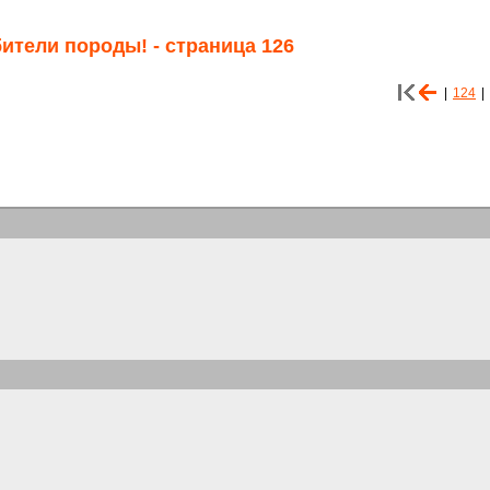
ители породы! - страница 126
|
124
|