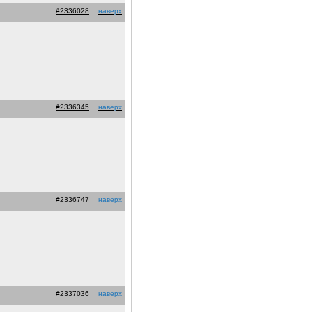
#2336028
наверх
#2336345
наверх
#2336747
наверх
#2337036
наверх