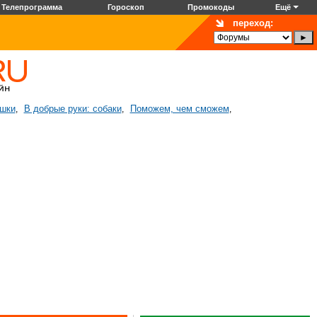
Телепрограмма
Гороскоп
Промокоды
Ещё
переход:
ошки
В добрые руки: собаки
Поможем, чем сможем
,
,
,