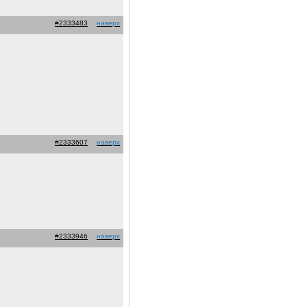
#2333483
наверх
#2333607
наверх
#2333946
наверх