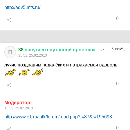
http://adv5.mts.ru/
0
38
папугаев
спутанной
проволок
...
П
15:51, 25.02.2013
лучче поздравим недалёких и натрахаемся вдоволь
0
Модератор
15:52, 25.02.2013
http://www.e1.ru/talk/forum/read.php?f=87&i=195698...
0