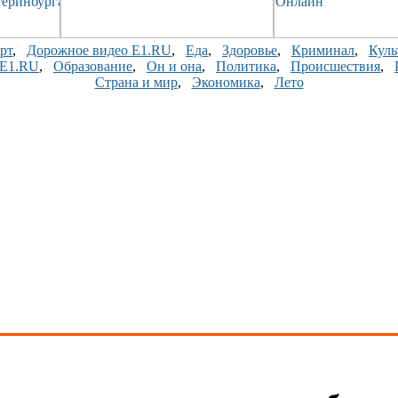
рт
,
Дорожное видео E1.RU
,
Еда
,
Здоровье
,
Криминал
,
Куль
 E1.RU
,
Образование
,
Он и она
,
Политика
,
Происшествия
,
Страна и мир
,
Экономика
,
Лето