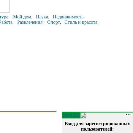
тура
,
Мой дом
,
Наука
,
Недвижимость
,
Работа
,
Развлечения
,
Спорт
,
Стиль и красота
,
Мой E1
Вход для зарегистрированных
пользователей: