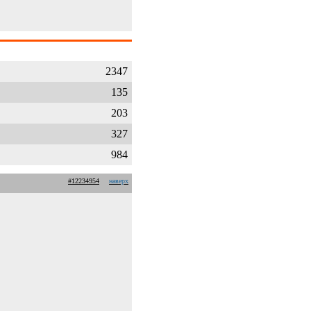
2347
135
203
327
984
#12234954
наверх