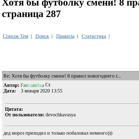
Хотя бы футболку смени! 8 пр
страница 287
Список Тем
|
Поиск
|
Правила
|
Статистика
|
Re: Хотя бы футболку смени! 8 правил новогоднего г...
Автор:
Fan
та
ze
йк
a
Дата:
3 января 2020 13:55
Цитата:
От пользователя:
devochkavasya
дед мороз приходил и только побаловал немного)))