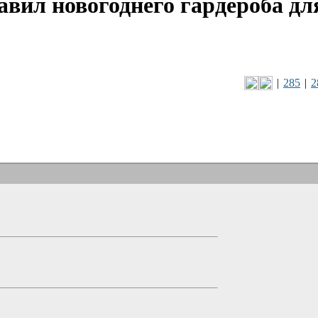
авил новогоднего гардероба дл
|
285
|
2