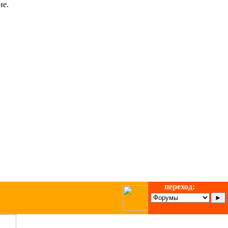
ие.
переход: