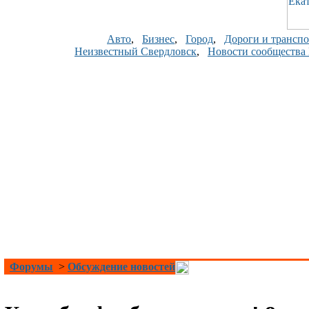
Авто
,
Бизнес
,
Город
,
Дороги и транспо
Неизвестный Свердловск
,
Новости сообщества
Форумы
>
Обсуждение новостей