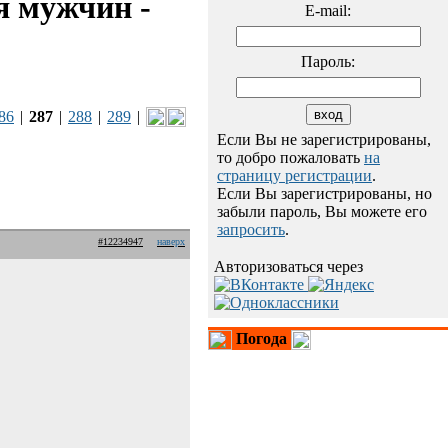
я мужчин -
E-mail:
Пароль:
86
|
287
|
288
|
289
|
Если Вы не зарегистрированы,
то добро пожаловать
на
страницу регистрации
.
Если Вы зарегистрированы, но
забыли пароль, Вы можете его
запросить
.
#12234947
наверх
Авторизоваться через
Погода