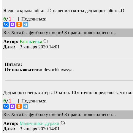
Я еде вскрыла
:ultra:
:-D
налепил скотча дед мороз
:ultra:
:-D
0
/
1
|
|
Поделиться:
Re: Хотя бы футболку смени! 8 правил новогоднего г...
Автор:
Fan
та
ze
йк
a
Дата:
3 января 2020 14:01
Цитата:
От пользователя:
devochkavasya
Дед мороз очень хитер
:-D
зато к 10 я точно определюсь, что х
0
/
1
|
|
Поделиться:
Re: Хотя бы футболку смени! 8 правил новогоднего г...
Автор:
Мальчишки
-
дураки
Дата:
3 января 2020 14:01