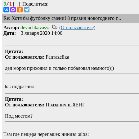
0
/
1
|
|
Поделиться:
Re: Хотя бы футболку смени! 8 правил новогоднего г...
Автор:
devochkavasya
(О пользователе)
Дата:
3 января 2020 14:00
Цитата:
От пользователя:
Fanтаzeйкa
дед мороз приходил и только побаловал немного)))
:lol:
подразнил
Цитата:
От пользователя:
ПраздничныйЕНГ
Под мостом?
Там где пещера черепашек ниндзя
:ultra: