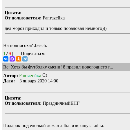
Цитата:
От пользователя:
Fanтаzeйкa
дед мороз приходил и только побаловал немного)))
На полпосоха?
:beach:
1
/
0
|
|
Поделиться:
Re: Хотя бы футболку смени! 8 правил новогоднего г...
Автор:
Fan
та
ze
йк
a
Дата:
3 января 2020 14:00
Цитата:
От пользователя:
ПраздничныйЕНГ
Подарок под елочкой лежал
:ultra:
извращуга
:ultra: