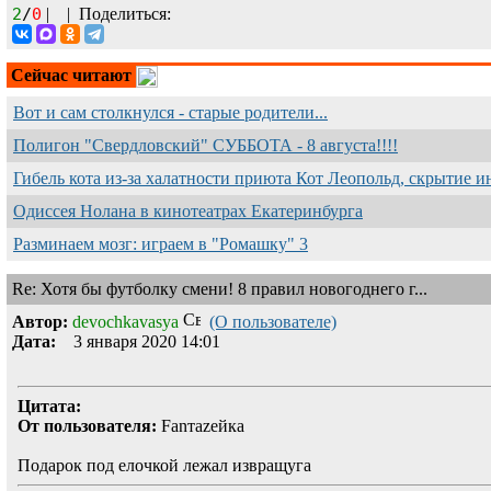
2
/
0
|
|
Поделиться:
Сейчас читают
Вот и сам столкнулся - старые родители...
Полигон "Свердловский" СУББОТА - 8 августа!!!!
Гибель кота из-за халатности приюта Кот Леопольд, скрытиe 
Одиссея Нолана в кинотеатрах Екатеринбурга
Разминаем мозг: играем в "Ромашку" 3
Re: Хотя бы футболку смени! 8 правил новогоднего г...
Автор:
devochkavasya
(О пользователе)
Дата:
3 января 2020 14:01
Цитата:
От пользователя:
Fanтаzeйкa
Подарок под елочкой лежал извращуга