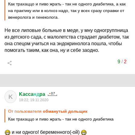
Как трахаццо и пиво жрать - так не одного диабетика, а как
на практику или в колхоз надо, так у всех сразу справки от
венеролога и гинеколога.
Не все липовые больные в меде, у мну одногруппница
из детского сада, с малолетства страдает диабетом, так
она спецом учиться на эндокринолога пошла, чтобы
помогать таким, как она, ну и себе заодно.
9
/
2
Kacca
нд
pa
K
18:22, 19.11.2020
От пользователя
обманутый дольщик
Как трахаццо и пиво жрать - так не одного диабетика
и ни одного! беременного(-ой)