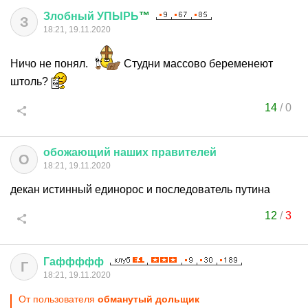
Злобный
УПЫРЬ
™
З
18:21, 19.11.2020
Ничо не понял.
Студни массово беременеют
штоль?
14
/
0
обожающий
наших
правителей
О
18:21, 19.11.2020
декан истинный единорос и последователь путина
12
/
3
Гаффффф
Г
18:21, 19.11.2020
От пользователя
обманутый дольщик