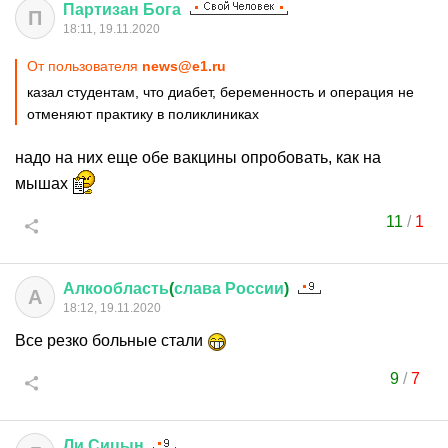
Партизан
Бога
П
18:11, 19.11.2020
От пользователя
news@e1.ru
казал студентам, что диабет, беременность и операция не
отменяют практику в поликлиниках
надо на них еще обе вакцины опробовать, как на
мышах
11
/
1
Алкообласть
(
слава
России
)
А
18:12, 19.11.2020
Все резко больные стали
9
/
7
Ли
Сицын