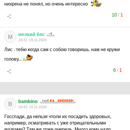
нихрена не понял, но очень интересно
10
/
1
мелкий
бес
М
18:31, 19.11.2020
Лис . тебю когда сам с собою говоришь. нам не кружи
голову...
6
/
1
bambino
B
18:43, 19.11.2020
Госспади, да нельзя чтоли их посадить здоровых,
например, осматривать с уже отрицательными
мазками? Там же тоже очередь. Много кому надо