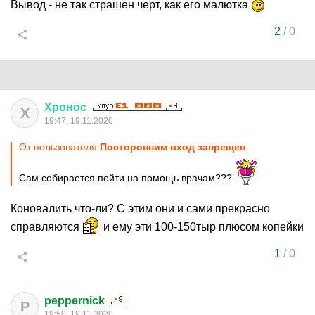
Вывод - не так страшен черт, как его малютка
2
/
0
Хронос
Х
19:47, 19.11.2020
От пользователя
Посторонним вход запрещен
Сам собирается пойти на помощь врачам???
Коновалить что-ли? С этим они и сами прекрасно
справляются
и ему эти 100-150тыр плюсом копейки
1
/
0
peppernick
P
19:50, 19.11.2020