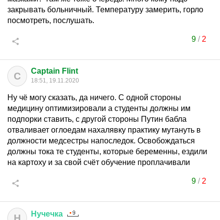
закрывать больничный. Температуру замерить, горло
посмотреть, послушать.
9
/
2
Captain Flint
C
18:51, 19.11.2020
Ну чё могу сказать, да ничего. С одной стороны
медицину оптимизировали а студенты должны им
подпорки ставить, с другой стороны Путин бабла
отваливает оглоедам нахалявку практику мутануть в
должности медсестры напоследок. Освобождаться
должны тока те студенты, которые беременны, ездили
на картоху и за свой счёт обучение проплачивали
9
/
2
Нучечка
Н