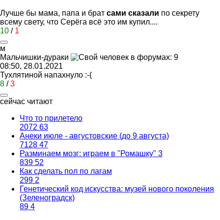
Лучше бы мама, папа и брат
сами сказали
по секрету
всему свету, что Серёга всё это им купил....
10
/
1
м
Мальчишки
-
дураки
08:50, 28.01.2021
Тухлятиной напахнуло
:-(
8
/
3
сейчас читают
Что то прилетело
2072
63
Анеки июле - августовские (до 9 августа)
7128
47
Разминаем мозг: играем в "Ромашку" 3
839
52
Как сделать пол по лагам
299
2
Генетический код искусства: музей нового поколения
(Зеленоградск)
89
4