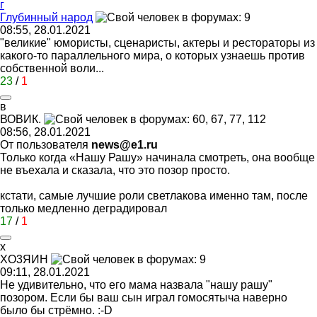
г
Глубинный
народ
08:55, 28.01.2021
"великие" юмористы, сценаристы, актеры и рестораторы из
какого-то параллельного мира, о которых узнаешь против
собственной воли...
23
/
1
в
ВОВИК
.
08:56, 28.01.2021
От пользователя
news@e1.ru
Только когда «Нашу Рашу» начинала смотреть, она вообще
не въехала и сказала, что это позор просто.
кстати, самые лучшие роли светлакова именно там, после
только медленно деградировал
17
/
1
x
X
О
3
ЯИ
H
09:11, 28.01.2021
Не удивительно, что его мама назвала "нашу рашу"
позором. Если бы ваш сын играл гомосятыча наверно
было бы стрёмно.
:-D