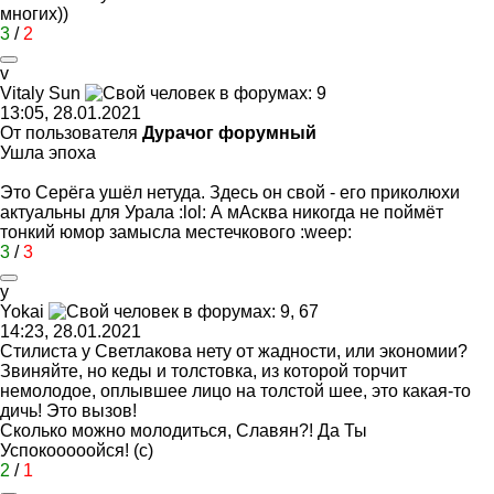
многих))
3
/
2
v
Vitaly Sun
13:05, 28.01.2021
От пользователя
Дурачог форумный
Ушла эпоха
Это Серёга ушёл нетуда. Здесь он свой - его приколюхи
актуальны для Урала
:lol:
А мАсква никогда не поймёт
тонкий юмор замысла местечкового
:weep:
3
/
3
y
Yokai
14:23, 28.01.2021
Стилиста у Светлакова нету от жадности, или экономии?
Звиняйте, но кеды и толстовка, из которой торчит
немолодое, оплывшее лицо на толстой шее, это какая-то
дичь! Это вызов!
Сколько можно молодиться, Славян?! Да Ты
Успокооооойся! (с)
2
/
1