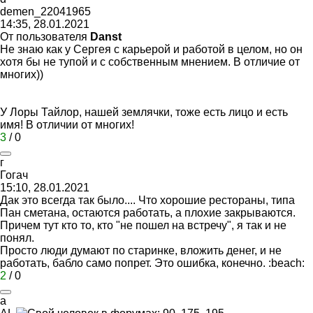
demen_22041965
14:35, 28.01.2021
От пользователя
Danst
Не знаю как у Сергея с карьерой и работой в целом, но он
хотя бы не тупой и с собственным мнением. В отличие от
многих))
У Лоры Тайлор, нашей землячки, тоже есть лицо и есть
имя! В отличии от многих!
3
/
0
г
Гогач
15:10, 28.01.2021
Дак это всегда так было.... Что хорошие рестораны, типа
Пан сметана, остаются работать, а плохие закрываются.
Причем тут кто то, кто "не пошел на встречу", я так и не
понял.
Просто люди думают по старинке, вложить денег, и не
работать, бабло само попрет. Это ошибка, конечно.
:beach:
2
/
0
а