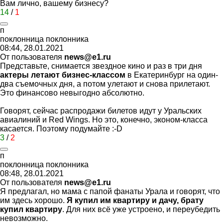
Вам лично, вашему бизнесу?
14
/
1
п
поклонница
поклонника
08:44, 28.01.2021
От пользователя
news@e1.ru
Представьте, снимается звездное кино и раз в три дня
актеры летают бизнес-классом
в Екатеринбург на один-
два съемочных дня, а потом улетают и снова прилетают.
Это финансово невыгодно абсолютно.
Говорят, сейчас распродажи билетов идут у Уральских
авиалиний и Red Wings. Но это, конечно, эконом-класса
касается. Поэтому подумайте
:-D
3
/
2
п
поклонница
поклонника
08:48, 28.01.2021
От пользователя
news@e1.ru
Я предлагал, но мама с папой фанаты Урала и говорят, что
им здесь хорошо.
Я купил им квартиру и дачу, брату
купил квартиру
. Для них всё уже устроено, и переубедить
невозможно.