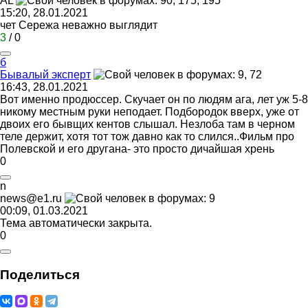
А
L
15:20, 28.01.2021
чет Сережа неважно выглядит
3
/
0
б
Бывалый
эксперт
16:43, 28.01.2021
Вот именно продюссер. Скучает он по людям ага, лет уж 5-8
никому местным руки неподает. Подбородок вверх, уже от
двоих его бывщих кентов слышал. Незлоба там в черном
теле держит, хотя тот тож давно как то слился..Фильм про
Полевской и его другана- это просто дичайшая хрень
0
n
news@e1.ru
00:09, 01.03.2021
Тема автоматически закрыта.
0
Поделиться