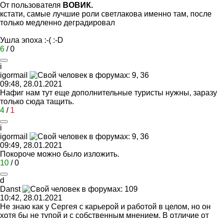
От пользователя
ВОВИК.
кстати, самые лучшие роли светлакова именно там, после
только медленно деградировал
Ушла эпоха
:-(
:-D
6
/
0
i
igormail
09:48, 28.01.2021
Нафиг нам тут еще дополнительные туристы нужны, заразу
только сюда тащить.
4
/
1
i
igormail
09:49, 28.01.2021
Покороче можно было изложить.
10
/
0
d
Danst
10:42, 28.01.2021
Не знаю как у Сергея с карьерой и работой в целом, но он
хотя бы не тупой и с собственным мнением. В отличие от