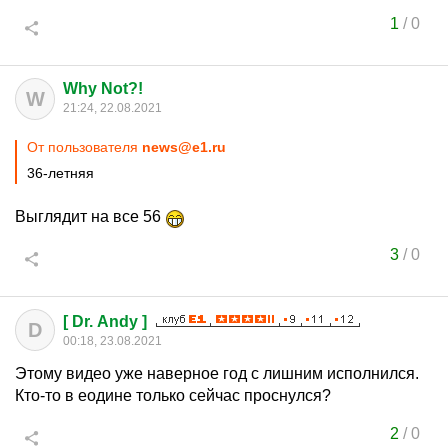
1
/
0
Why Not?!
W
21:24, 22.08.2021
От пользователя
news@e1.ru
36-летняя
Выглядит на все 56
3
/
0
[ Dr. Andy ]
D
00:18, 23.08.2021
Этому видео уже наверное год с лишним исполнился.
Кто-то в еодине только сейчас проснулся?
2
/
0