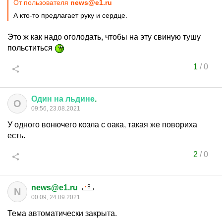
От пользователя
news@e1.ru
А кто-то предлагает руку и сердце.
Это ж как надо оголодать, чтобы на эту свиную тушу
польститься
1
/
0
Один
на
льдине
.
О
09:56, 23.08.2021
У одного вонючего козла с оака, такая же повориха
есть.
2
/
0
news@e1.ru
N
00:09, 24.09.2021
Тема автоматически закрыта.