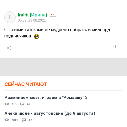
IraIrit (
Ирина
)
I
05:32, 23.08.2021
С такими титьками не мудрено набрать и мильярд
подписчиков.
0
СЕЙЧАС ЧИТАЮТ
Разминаем мозг: играем в "Ромашку" 3
756
49
Анеки июле - августовские (до 9 августа)
7011
47