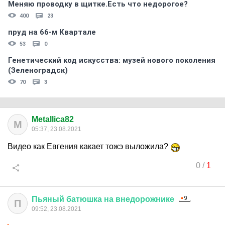
Меняю проводку в щитке.Есть что недорогое?
400
23
пруд на 66-м Квартале
53
0
Генетический код искусства: музей нового поколения
(Зеленоградск)
70
3
Metallica82
M
05:37, 23.08.2021
Видео как Евгения какает тожэ выложила?
0
/
1
Пьяный
батюшка
на
внедорожнике
П
09:52, 23.08.2021