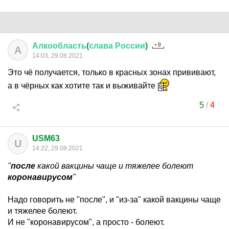
Алкообласть
(
слава
России
)
А
14:03, 29.08.2021
Это чё получается, только в красных зонах прививают,
а в чёрных как хотите так и выживайте
5
/
4
USM63
U
14:22, 29.08.2021
"
после
какой вакцины чаще и тяжелее болеют
коронавирусом
"
Надо говорить не "после", и "из-за" какой вакцины чаще
и тяжелее болеют.
И не "коронавирусом", а просто - болеют.