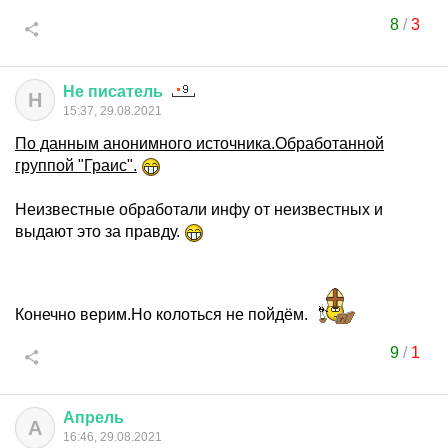
8
/
3
Не
писатель
Н
15:37, 29.08.2021
По данным анонимного источника.Обработанной
группой "Граис".
Неизвестные обработали инфу от неизвестных и
выдают это за правду.
Конечно верим.Но колоться не пойдём.
9
/
1
Апрель
А
16:46, 29.08.2021