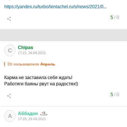
https://yandex.ru/turbo/lentachel.ru/s/news/2021/0...
5
/
0
Chipas
C
17:21, 29.08.2021
От пользователя
Апрель
Карма не заставила себя ждать!
Работяги баяны рвут на радостях!)
5
/
0
Аббадон
А
17:25, 29.08.2021