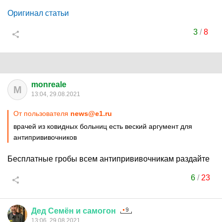
Оригинал статьи
3
/
8
monreale
M
13:04, 29.08.2021
От пользователя
news@e1.ru
врачей из ковидных больниц есть веский аргумент для
антипрививочников
Бесплатные гробы всем антипрививочникам раздайте
6
/
23
Дед
Семён
и
самогон
13:06, 29.08.2021