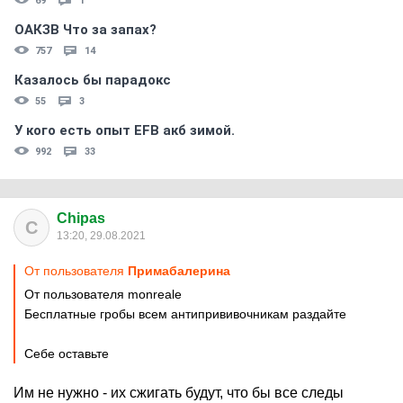
69
1
ОАКЗВ Что за запах?
757
14
Казалось бы парадокс
55
3
У кого есть опыт EFB акб зимой.
992
33
Chipas
C
13:20, 29.08.2021
От пользователя
Примaбaлерина
От пользователя monreale
Бесплатные гробы всем антипрививочникам раздайте
Себе оставьте
Им не нужно - их сжигать будут, что бы все следы