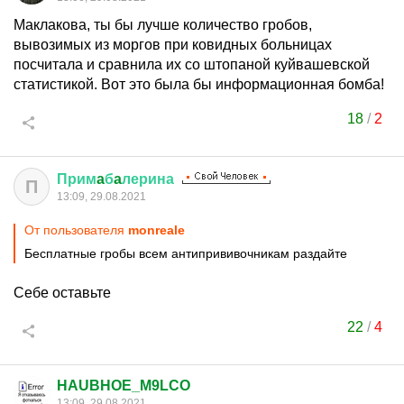
Маклакова, ты бы лучше количество гробов,
вывозимых из моргов при ковидных больницах
посчитала и сравнила их со штопаной куйвашевской
статистикой. Вот это была бы информационная бомба!
18
/
2
Прим
a
б
a
лерина
П
13:09, 29.08.2021
От пользователя
monreale
Бесплатные гробы всем антипрививочникам раздайте
Себе оставьте
22
/
4
HAUBHOE_M9LCO
13:09, 29.08.2021