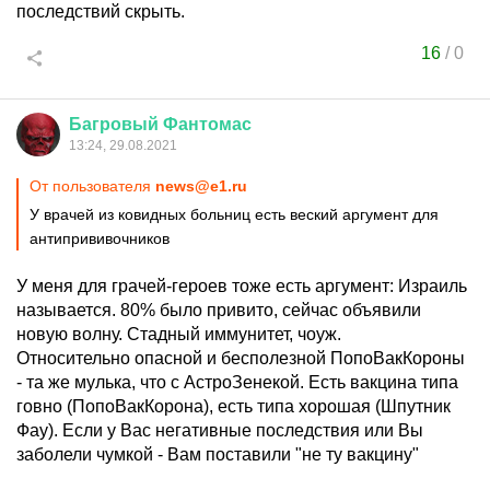
последствий скрыть.
16
/
0
Багровый
Фантомас
13:24, 29.08.2021
От пользователя
news@e1.ru
У врачей из ковидных больниц есть веский аргумент для
антипрививочников
У меня для грачей-героев тоже есть аргумент: Израиль
называется. 80% было привито, сейчас объявили
новую волну. Стадный иммунитет, чоуж.
Относительно опасной и бесполезной ПопоВакКороны
- та же мулька, что с АстроЗенекой. Есть вакцина типа
говно (ПопоВакКорона), есть типа хорошая (Шпутник
Фау). Если у Вас негативные последствия или Вы
заболели чумкой - Вам поставили "не ту вакцину"