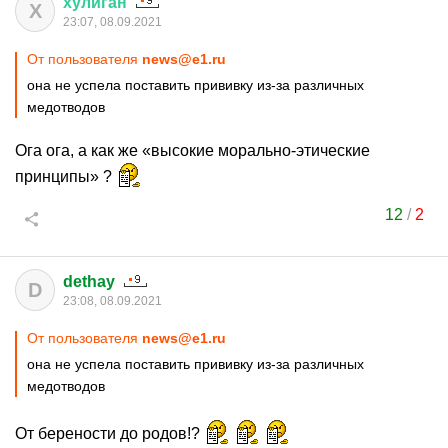
хулиган
Х
23:07, 08.09.2021
От пользователя
news@e1.ru
она не успела поставить прививку из-за различных
медотводов
Ога ога, а как же «высокие морально-этические
принципы» ?
12
/
2
dethay
D
23:08, 08.09.2021
От пользователя
news@e1.ru
она не успела поставить прививку из-за различных
медотводов
От берености до родов!?