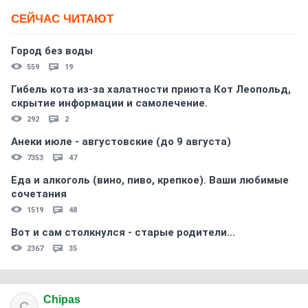
СЕЙЧАС ЧИТАЮТ
Город без воды
559
19
Гибель кота из-за халатности приюта Кот Леопольд,
скрытиe информации и самолечение.
292
2
Анеки июле - августовские (до 9 августа)
7353
47
Еда и алкоголь (вино, пиво, крепкое). Ваши любимые
сочетания
1519
48
Вот и сам столкнулся - старые родители...
2367
35
Chipas
C