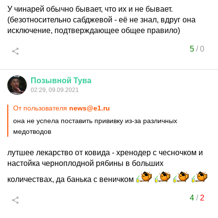
У чинарей обычно бывает, что их и не бывает.
(безотносительно сабджевой - её не знал, вдруг она
исключение, подтверждающее общее правило)
5
/
0
Позывной
Тува
02:29, 09.09.2021
От пользователя
news@e1.ru
она не успела поставить прививку из-за различных
медотводов
лутшее лекарство от ковида - хренодер с чесночком и
настойка черноплодной рябины в больших
количествах, да банька с веничком
4
/
2