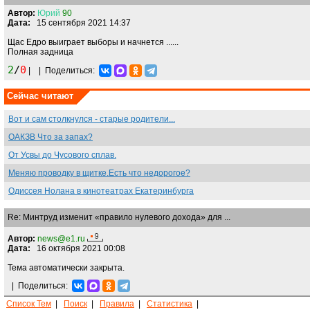
Автор:
Юрий
90
Дата:
15 сентября 2021 14:37
Щас Едро выиграет выборы и начнется ......
Полная задница
2
/
0
|
|
Поделиться:
Сейчас читают
Вот и сам столкнулся - старые родители...
ОАКЗВ Что за запах?
От Усвы до Чусового сплав.
Меняю проводку в щитке.Есть что недорогое?
Одиссея Нолана в кинотеатрах Екатеринбурга
Re: Минтруд изменит «правило нулевого дохода» для ...
Автор:
news@e1.ru
Дата:
16 октября 2021 00:08
Тема автоматически закрыта.
|
Поделиться:
Список Тем
|
Поиск
|
Правила
|
Статистика
|