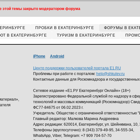
 этой темы закрыто модератором форума
ТЕРИНБУРГЕ
ПРОБКИ В ЕКАТЕРИНБУРГЕ
ФОРУМЫ В ЕКАТ
ЮТ В ЕКАТЕРИНБУРГЕ
ТУРИЗМ В ЕКАТЕРИНБУРГЕ
ПРОМО
iPhone
Android
Центр поддержки пользователей портала E1.RU
Проблемы при работе с порталом:
help@shkulev.ru
Контактные данные для Роскомнадзора и государственных
Сетевое издание «Е1.РУ Екатеринбург Онлайн» (18+)
Зарегистрировано Федеральной службой по надзору в сф
материал»,
технологий и массовых коммуникаций (Роскомнадзор) Свид
дателя
ФС77-84675 от 06.02.2023 г.
Учредитель: Общество с ограниченной ответственность
Главный редактор: Малкова Марина Андреевна
Адрес редакции: 620014, Екатеринбург, ул. Шейнкмана, 10, 
Телефоны (круглосуточно): 8 (343) 379-49-95, 34-555-34,
WhatsApp, Viber, Telegram: +7 909 704-57-70