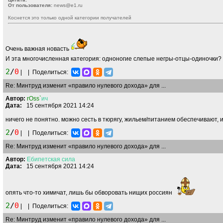
От пользователя:
news@e1.ru
Коснется это только одной категории получателей
Очень важная новасть
И эта многочисленная категория: одноногие слепые негры-отцы-одиночки?
2
/
0
|
|
Поделиться:
Re: Минтруд изменит «правило нулевого дохода» для ...
Автор:
rOss`
ич
Дата:
15 сентября 2021 14:24
ничего не понятно. можно сесть в тюрягу, жильем/питанием обеспечивают,
2
/
0
|
|
Поделиться:
Re: Минтруд изменит «правило нулевого дохода» для ...
Автор:
Ебипетская
сила
Дата:
15 сентября 2021 14:24
опять что-то химичат, лишь бы обворовать нищих россиян
2
/
0
|
|
Поделиться:
Re: Минтруд изменит «правило нулевого дохода» для ...