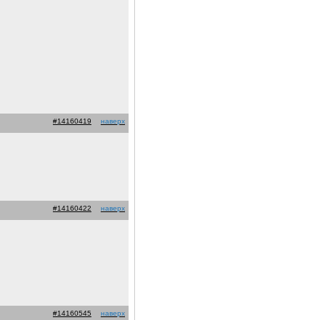
#14160419
наверх
#14160422
наверх
#14160545
наверх