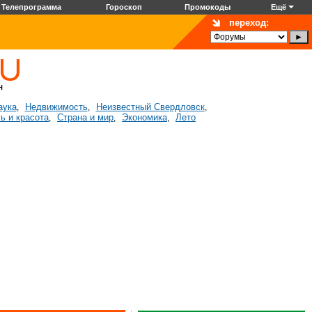
Телепрограмма
Гороскоп
Промокоды
Ещё
переход:
аука
Недвижимость
Неизвестный Свердловск
,
,
,
ь и красота
Страна и мир
Экономика
Лето
,
,
,