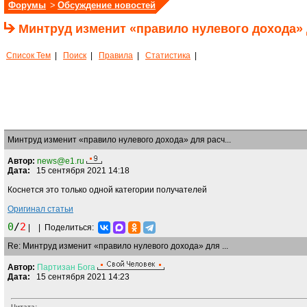
Форумы
>
Обсуждение новостей
Минтруд изменит «правило нулевого дохода» 
Список Тем
|
Поиск
|
Правила
|
Статистика
|
Минтруд изменит «правило нулевого дохода» для расч...
Автор:
news@e1.ru
Дата:
15 сентября 2021 14:18
Коснется это только одной категории получателей
Оригинал статьи
0
/
2
|
|
Поделиться:
Re: Минтруд изменит «правило нулевого дохода» для ...
Автор:
Партизан
Бога
Дата:
15 сентября 2021 14:23
Цитата: