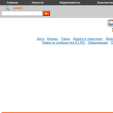
Главная
Новости
Недвижимость
Знакомств
поиск:
Авто
Бизнес
Город
Дороги и транспорт
Доро
,
,
,
,
Новости сообщества E1.RU
Образование
О
,
,