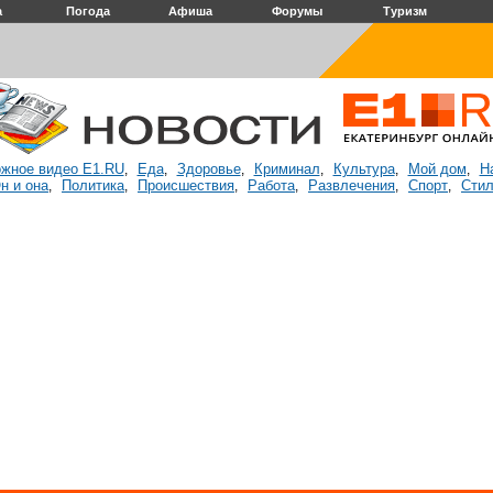
а
Погода
Афиша
Форумы
Туризм
жное видео E1.RU
Еда
Здоровье
Криминал
Культура
Мой дом
Н
,
,
,
,
,
,
н и она
Политика
Происшествия
Работа
Развлечения
Спорт
Стил
,
,
,
,
,
,