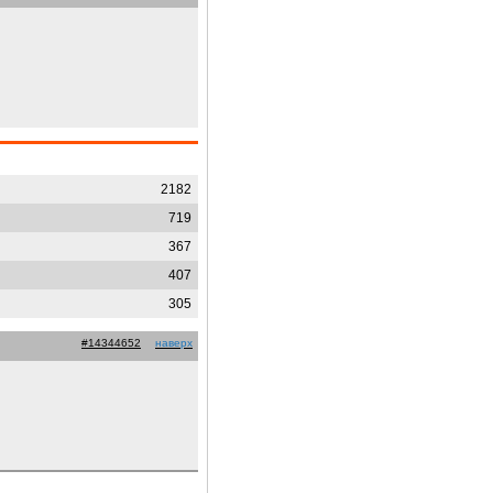
2182
719
367
407
305
#14344652
наверх