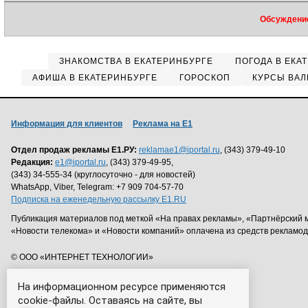
Обсуждение
ЗНАКОМСТВА В ЕКАТЕРИНБУРГЕ
ПОГОДА В ЕКА
АФИША В ЕКАТЕРИНБУРГЕ
ГОРОСКОП
КУРСЫ ВАЛ
Информация для клиентов
Реклама на Е1
Отдел продаж рекламы Е1.РУ:
reklamae1@iportal.ru
, (343) 379-49-10
Редакция:
e1@iportal.ru
, (343) 379-49-95,
(343) 34-555-34 (круглосуточно - для новостей)
WhatsApp, Viber, Telegram: +7 909 704-57-70
Подписка на еженедельную рассылку E1.RU
Публикация материалов под меткой «На правах рекламы», «Партнёрский 
«Новости телекома» и «Новости компаний» оплачена из средств рекламо
© ООО «ИНТЕРНЕТ ТЕХНОЛОГИИ»
На информационном ресурсе применяются
cookie-файлы. Оставаясь на сайте, вы