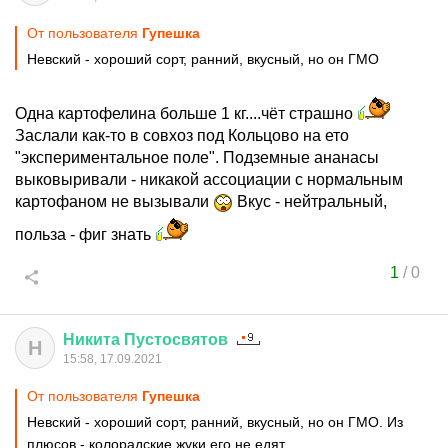
От пользователя
Гупешка
Невский - хороший сорт, ранний, вкусный, но он ГМО
Одна картофелина больше 1 кг....чёт страшно
Заслали как-то в совхоз под Кольцово на ето
"экспериментальное поле". Подземные ананасы
выковыривали - никакой ассоциации с нормальным
картофаном не вызывали
Вкус - нейтральный,
польза - фиг знать
1
/
0
Никита
Пустосвятов
Н
15:58, 17.09.2021
От пользователя
Гупешка
Невский - хороший сорт, ранний, вкусный, но он ГМО. Из
плюсов - колорадские жуки его не едят.