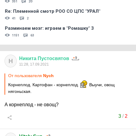
351
20
Re: Племеннoй смoтр РOO CO ЦПС "УРАЛ"
41
2
Разминаем мозг: играем в "Ромашку" 3
1151
63
Никита
Пустосвятов
Н
11:28, 17.09.2021
От пользователя
Nych
Корнеплод. Картофан - корнеплод.
Выучи, овощ
нягоньская.
А корнеплод - не овощ?
3
/
2