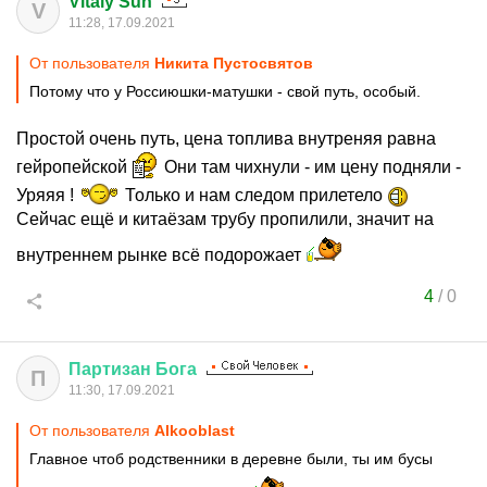
Vitaly Sun
V
11:28, 17.09.2021
От пользователя
Никита Пустосвятов
Потому что у Россиюшки-матушки - свой путь, особый.
Простой очень путь, цена топлива внутреняя равна
гейропейской
Они там чихнули - им цену подняли -
Уряяя !
Только и нам следом прилетело
Сейчас ещё и китаёзам трубу пропилили, значит на
внутреннем рынке всё подорожает
4
/
0
Партизан
Бога
П
11:30, 17.09.2021
От пользователя
Alkooblast
Главное чтоб родственники в деревне были, ты им бусы