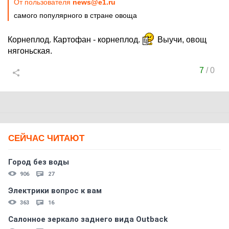
От пользователя
news@e1.ru
самого популярного в стране овоща
Корнеплод. Картофан - корнеплод.
Выучи, овощ
нягоньская.
7
/
0
СЕЙЧАС ЧИТАЮТ
Город без воды
906
27
Электрики вопрос к вам
363
16
Салонное зеркало заднего вида Outback