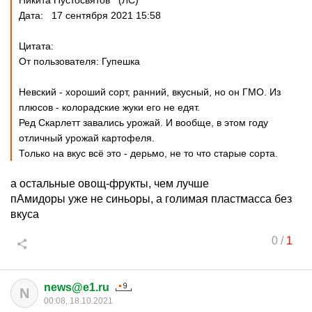
Никита Пустосвятов (ЛС)
Дата: 17 сентября 2021 15:58
Цитата:
От пользователя: Гупешка
Невский - хороший сорт, ранний, вкусный, но он ГМО. Из
плюсов - колорадские жуки его не едят.
Ред Скарлетт завались урожай. И вообще, в этом году
отличный урожай картофеля.
Только на вкус всё это - дерьмо, не то что старые сорта.
а остальные овощ-фрукты, чем лучше
пАмидоры уже не синьоры, а голимая пластмасса без
вкуса
0
/
1
news@e1.ru
N
00:08, 18.10.2021