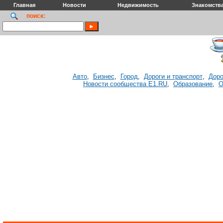
Главная
Новости
Недвижимость
Знакомств
поиск:
Авто
Бизнес
Город
Дороги и транспорт
Доро
,
,
,
,
Новости сообщества E1.RU
Образование
О
,
,