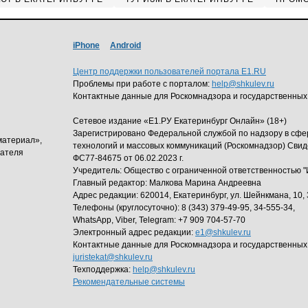
iPhone
Android
Центр поддержки пользователей портала E1.RU
Проблемы при работе с порталом:
help@shkulev.ru
Контактные данные для Роскомнадзора и государственных
Сетевое издание «Е1.РУ Екатеринбург Онлайн» (18+)
Зарегистрировано Федеральной службой по надзору в сф
материал»,
технологий и массовых коммуникаций (Роскомнадзор) Свид
дателя
ФС77-84675 от 06.02.2023 г.
Учредитель: Общество с ограниченной ответственность
Главный редактор: Малкова Марина Андреевна
Адрес редакции: 620014, Екатеринбург, ул. Шейнкмана, 10, 
Телефоны (круглосуточно): 8 (343) 379-49-95, 34-555-34,
WhatsApp, Viber, Telegram: +7 909 704-57-70
Электронный адрес редакции:
e1@shkulev.ru
Контактные данные для Роскомнадзора и государственных
juristekat@shkulev.ru
Техподдержка:
help@shkulev.ru
Рекомендательные системы