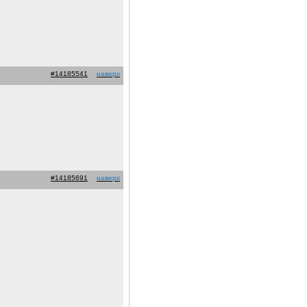
#14185541
наверх
#14185691
наверх