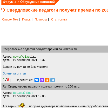
Форумы
>
Обсуждение новостей
Свердловские педагоги получат премии по 2
Список Тем
|
Поиск
|
Правила
|
Статистика
|
Свердловские педагоги получат премии по 200 тысяч ...
Автор:
news@e1.ru
Дата:
19 сентября 2021 18:32
Деньги им вручат ко Дню учителя
Оригинал статьи
1
/
8
|
|
Поделиться:
Re: Свердловские педагоги получат премии по 200 ты...
Автор:
Вредный
Енот
Дата:
19 сентября 2021 19:03
Ага верим
… получат директора приближенные к министру образовани