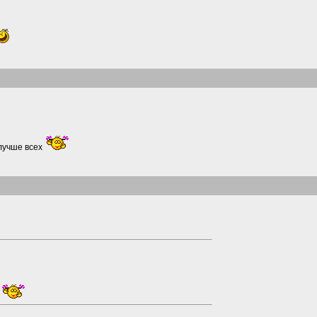
учше всех
х