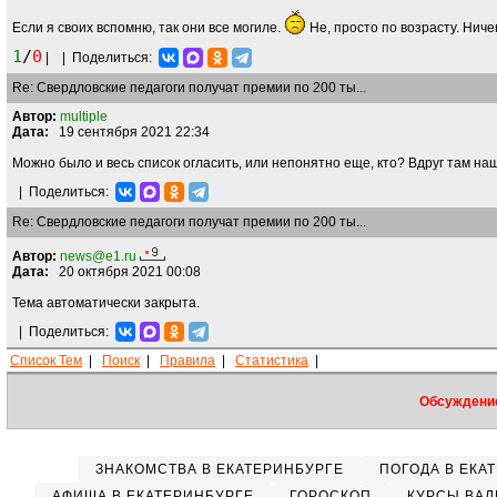
Если я своих вспомню, так они все могиле.
Не, просто по возрасту. Ниче
1
/
0
|
|
Поделиться:
Re: Свердловские педагоги получат премии по 200 ты...
Автор:
multiple
Дата:
19 сентября 2021 22:34
Можно было и весь список огласить, или непонятно еще, кто? Вдруг там на
|
Поделиться:
Re: Свердловские педагоги получат премии по 200 ты...
Автор:
news@e1.ru
Дата:
20 октября 2021 00:08
Тема автоматически закрыта.
|
Поделиться:
Список Тем
|
Поиск
|
Правила
|
Статистика
|
Обсуждение
ЗНАКОМСТВА В ЕКАТЕРИНБУРГЕ
ПОГОДА В ЕКА
АФИША В ЕКАТЕРИНБУРГЕ
ГОРОСКОП
КУРСЫ ВАЛ