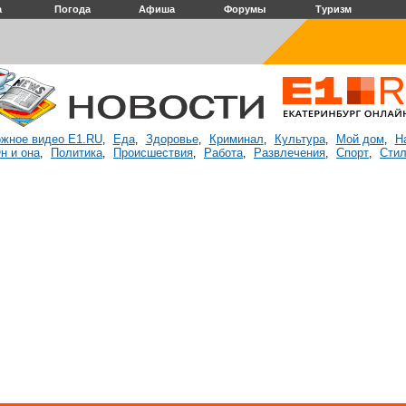
а
Погода
Афиша
Форумы
Туризм
жное видео E1.RU
Еда
Здоровье
Криминал
Культура
Мой дом
Н
,
,
,
,
,
,
н и она
Политика
Происшествия
Работа
Развлечения
Спорт
Стил
,
,
,
,
,
,