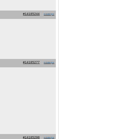
#14185244
наверх
#14185277
наверх
#14185298
наверх