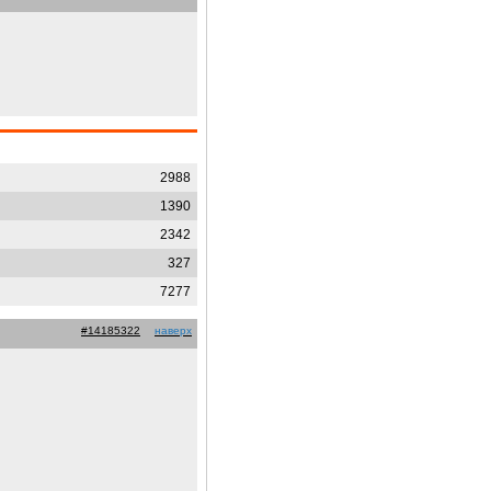
2988
1390
2342
327
7277
#14185322
наверх