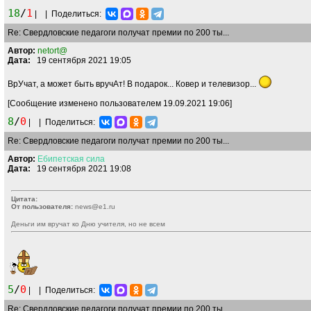
18
/
1
|
|
Поделиться:
Re: Свердловские педагоги получат премии по 200 ты...
Автор:
netort@
Дата:
19 сентября 2021 19:05
ВрУчат, а может быть вручАт! В подарок... Ковер и телевизор...
[Сообщение изменено пользователем 19.09.2021 19:06]
8
/
0
|
|
Поделиться:
Re: Свердловские педагоги получат премии по 200 ты...
Автор:
Ебипетская
сила
Дата:
19 сентября 2021 19:08
Цитата:
От пользователя:
news@e1.ru
Деньги им вручат ко Дню учителя, но не всем
5
/
0
|
|
Поделиться:
Re: Свердловские педагоги получат премии по 200 ты...