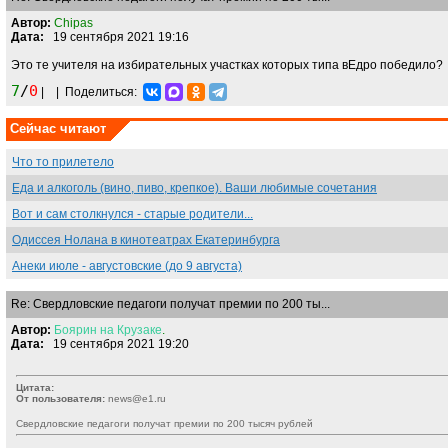
Автор:
Chipas
Дата:
19 сентября 2021 19:16
Это те учителя на избирательных участках которых типа вЕдро победило?
7
/
0
|
|
Поделиться:
Сейчас читают
Что то прилетело
Еда и алкоголь (вино, пиво, крепкое). Ваши любимые сочетания
Вот и сам столкнулся - старые родители...
Одиссея Нолана в кинотеатрах Екатеринбурга
Анеки июле - августовские (до 9 августа)
Re: Свердловские педагоги получат премии по 200 ты...
Автор:
Боярин
на
Крузаке
.
Дата:
19 сентября 2021 19:20
Цитата:
От пользователя:
news@e1.ru
Свердловские педагоги получат премии по 200 тысяч рублей