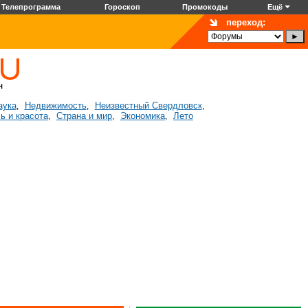
Телепрограмма
Гороскоп
Промокоды
Ещё
переход:
аука
Недвижимость
Неизвестный Свердловск
,
,
,
ь и красота
Страна и мир
Экономика
Лето
,
,
,