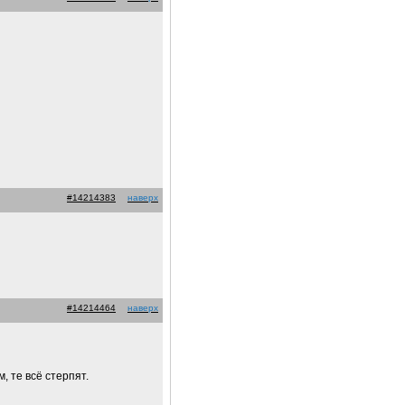
#14214383
наверх
#14214464
наверх
, те всё стерпят.