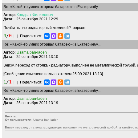
Re: «Какой-то умник оторвал батарею»: в Екатеринбу...
Автор:
Кондрат
Филимоныч
Дата:
25 сентября 2021 12:29
Почём нынче родеаторный люминей?
:popcorn:
4
/
0
|
|
Поделиться:
Re: «Какой-то умник оторвал батарею»: в Екатеринбу...
Автор:
Usama ban-laden
Дата:
25 сентября 2021 13:10
Внизу, переход от стояка к радиатору, выполнен не металлической трубой, 
[Сообщение изменено пользователем 25.09.2021 13:13]
1
/
1
|
|
Поделиться:
Re: «Какой-то умник оторвал батарею»: в Екатеринбу...
Автор:
Usama ban-laden
Дата:
25 сентября 2021 13:19
Цитата:
От пользователя:
Usama ban-laden
Внизу, переход от стояка к радиатору, выполнен не металлической трубой, а какой-то п