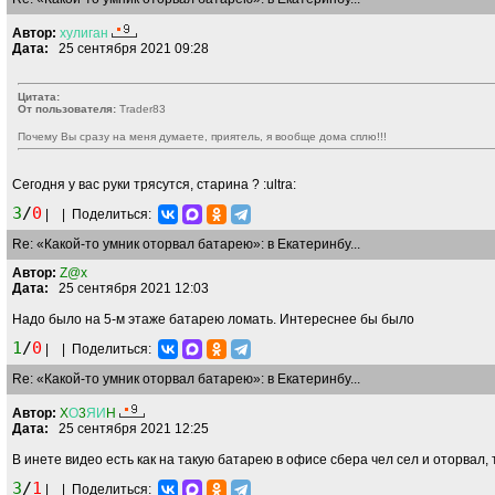
Автор:
хулиган
Дата:
25 сентября 2021 09:28
Цитата:
От пользователя:
Trader83
Почему Вы сразу на меня думаете, приятель, я вообще дома сплю!!!
Сегодня у вас руки трясутся, старина ?
:ultra:
3
/
0
|
|
Поделиться:
Re: «Какой-то умник оторвал батарею»: в Екатеринбу...
Автор:
Z@x
Дата:
25 сентября 2021 12:03
Надо было на 5-м этаже батарею ломать. Интереснее бы было
1
/
0
|
|
Поделиться:
Re: «Какой-то умник оторвал батарею»: в Екатеринбу...
Автор:
X
О
3
ЯИ
H
Дата:
25 сентября 2021 12:25
В инете видео есть как на такую батарею в офисе сбера чел сел и оторвал,
3
/
1
|
|
Поделиться: