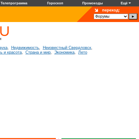
Телепрограмма
Гороскоп
Промокоды
Ещё
переход:
аука
Недвижимость
Неизвестный Свердловск
,
,
,
ь и красота
Страна и мир
Экономика
Лето
,
,
,