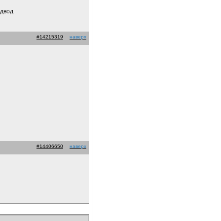
одвод
#14215319
наверх
#14406650
наверх