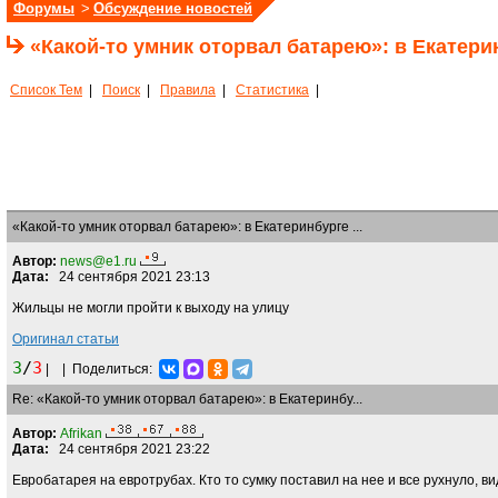
Форумы
>
Обсуждение новостей
«Какой-то умник оторвал батарею»: в Екатер
Список Тем
|
Поиск
|
Правила
|
Статистика
|
«Какой-то умник оторвал батарею»: в Екатеринбурге ...
Автор:
news@e1.ru
Дата:
24 сентября 2021 23:13
Жильцы не могли пройти к выходу на улицу
Оригинал статьи
3
/
3
|
|
Поделиться:
Re: «Какой-то умник оторвал батарею»: в Екатеринбу...
Автор:
Afrikan
Дата:
24 сентября 2021 23:22
Евробатарея на евротрубах. Кто то сумку поставил на нее и все рухнуло, в