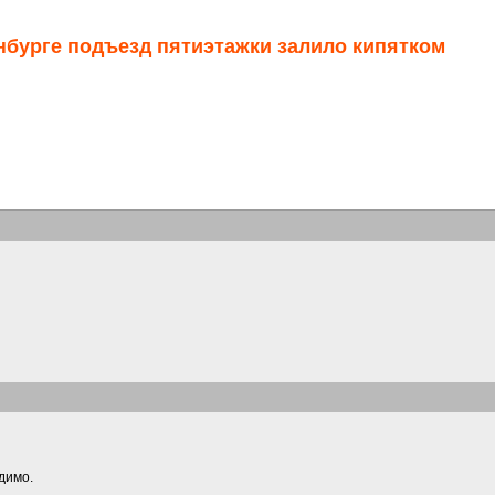
инбурге подъезд пятиэтажки залило кипятком
идимо.