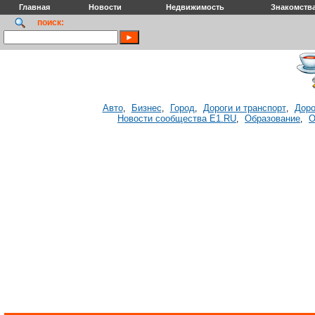
Главная
Новости
Недвижимость
Знакомств
поиск:
Авто
Бизнес
Город
Дороги и транспорт
Доро
,
,
,
,
Новости сообщества E1.RU
Образование
О
,
,