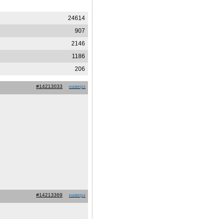
24614
907
2146
1186
206
#14213033
наверх
#14213369
наверх