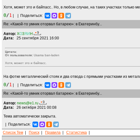
Хотя, может это и байпасс.. Но, в любом случае, на таких участках только
0
/
1
|
|
Поделиться:
Re: «Какой-то умник оторвал батарею»: в Екатеринбу...
Автор:
X
О
3
ЯИ
H
Дата:
25 сентября 2021 16:00
Цитата:
От пользователя:
Usama ban-laden
Хотя, может это и байпасс.
На фотке металлический стояк и два отвода с прямыми участками из металл
0
/
1
|
|
Поделиться:
Re: «Какой-то умник оторвал батарею»: в Екатеринбу...
Автор:
news@e1.ru
Дата:
26 октября 2021 00:08
Тема автоматически закрыта.
|
Поделиться:
Список Тем
|
Поиск
|
Правила
|
Статистика
|