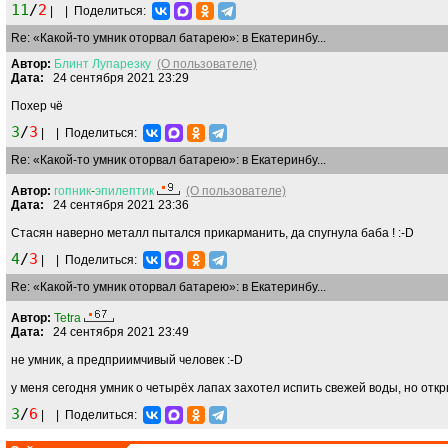
11
/
2
|
|
Поделиться:
Re: «Какой-то умник оторвал батарею»: в Екатеринбу...
Автор:
Блинт
Лупарезку
(О пользователе)
Дата:
24 сентября 2021 23:29
Похер чë
3
/
3
|
|
Поделиться:
Re: «Какой-то умник оторвал батарею»: в Екатеринбу...
Автор:
гопник
-
эпилептик
(О пользователе)
Дата:
24 сентября 2021 23:36
Стасян наверно металл пытался прикарманить, да спугнула баба !
:-D
4
/
3
|
|
Поделиться:
Re: «Какой-то умник оторвал батарею»: в Екатеринбу...
Автор:
Tetra
Дата:
24 сентября 2021 23:49
не умник, а предприимчивый человек
:-D
у меня сегодня умник о четырёх лапах захотел испить свежей воды, но откры
3
/
6
|
|
Поделиться: