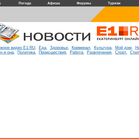
а
Погода
Афиша
Форумы
Туризм
жное видео E1.RU
Еда
Здоровье
Криминал
Культура
Мой дом
Н
,
,
,
,
,
,
н и она
Политика
Происшествия
Работа
Развлечения
Спорт
Стил
,
,
,
,
,
,