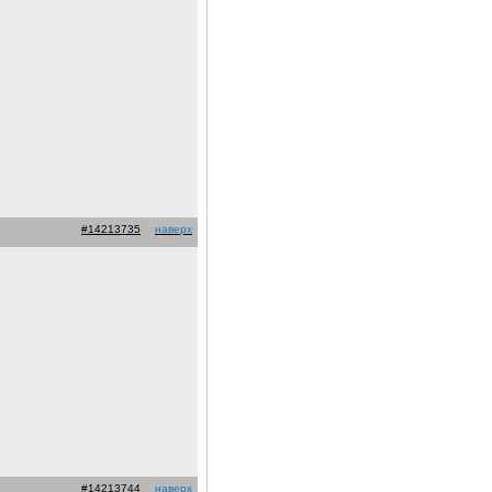
#14213735
наверх
#14213744
наверх