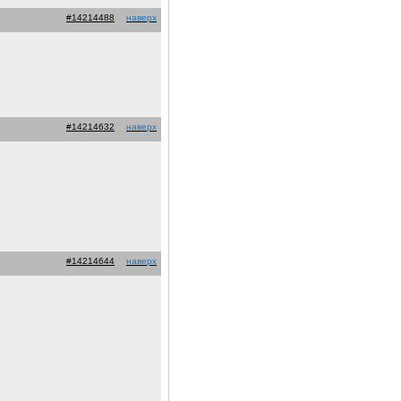
#14214488
наверх
#14214632
наверх
#14214644
наверх