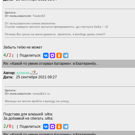
Цитата:
От пользователя:
Trader83
От пользователя гопник-эпилептик
Стасян наверно металл пытался прикарманить, да спугнула баба !
:-D
Почему Вы сразу на меня думаете, приятель, я вообще дома сплю!!!
Забыть тебю не может
4
/
2
|
|
Поделиться:
Re: «Какой-то умник оторвал батарею»: в Екатеринбу...
Автор:
хулиган
Дата:
25 сентября 2021 09:27
Цитата:
От пользователя:
news@e1.ru
Жильцы не могли пройти к выходу на улицу
Подстава для алкашей
:ultra:
За добавкой не сбегать
:ultra:
2
/
0
|
|
Поделиться:
Re: «Какой-то умник оторвал батарею»: в Екатеринбу...