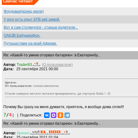
Сейчас читают
Флудовая(конец июля)
У кого есть опыт EFB акб зимой.
Вот и сам столкнулся - старые родители...
ОАКЗВ Бабушкофон.
Путешествие на край Африки.
Re: «Какой-то умник оторвал батарею»: в Екатеринбу...
Автор:
Trader83
(О пользователе)
Дата:
25 сентября 2021 00:00
Цитата:
От пользователя:
гопник-эпилептик
Стасян наверно металл пытался прикарманить, да спугнула баба !
:-D
Почему Вы сразу на меня думаете, приятель, я вообще дома сплю!!!
7
/
4
|
|
Поделиться:
Re: «Какой-то умник оторвал батарею»: в Екатеринбу...
Автор:
Хронос
Дата:
25 сентября 2021 01:04