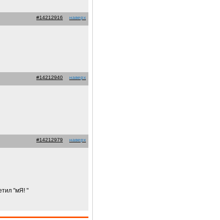
#14212916
наверх
#14212940
наверх
#14212979
наверх
тил "мЯ! "