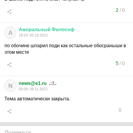
2
/
0
Аморальный
Философ
А
19:24, 05.10.2021
по обочине шпарил поди как остальные обосраныши в
этом месте
5
/
0
news@e1.ru
N
00:08, 06.11.2021
Тема автоматически закрыта.
0
Поделиться