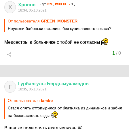
Хронос
Х
18:34, 05.10.2021
От пользователя
GREEN_MONSTER
Неужели бабоньки остались без куниславного секаса?
Медсестры в больничке с тобой не согласны
1
/
0
Гурбангулы
Бердымухамедов
Г
18:35, 05.10.2021
От пользователя
lambo
Стася опять оттопырился от блатняка из динамиков и забил
на безопасность езды
В шапке поди опять ехал чепухан 😐