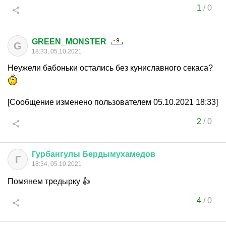
1
/
0
GREEN_MONSTER
G
18:33, 05.10.2021
Неужели бабоньки остались без куниславного секаса?
[Сообщение изменено пользователем 05.10.2021 18:33]
2
/
0
Гурбангулы
Бердымухамедов
Г
18:34, 05.10.2021
Помянем тредырку 👍
4
/
0