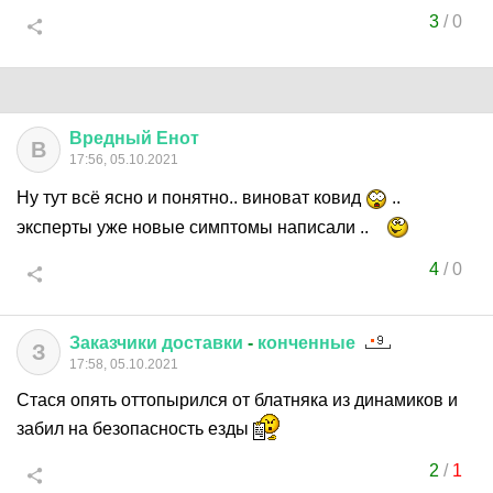
3
/
0
Вредный
Енот
В
17:56, 05.10.2021
Ну тут всё ясно и понятно.. виноват ковид
..
эксперты уже новые симптомы написали ..
4
/
0
Заказчики
доставки
-
конченные
З
17:58, 05.10.2021
Стася опять оттопырился от блатняка из динамиков и
забил на безопасность езды
2
/
1