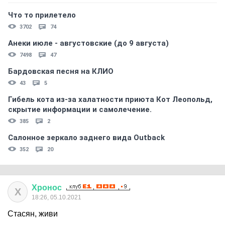
Что то прилетело
3702
74
Анеки июле - августовские (до 9 августа)
7498
47
Бардовская песня на КЛИО
43
5
Гибель кота из-за халатности приюта Кот Леопольд,
скрытиe информации и самолечение.
385
2
Салонное зеркало заднего вида Outback
352
20
Хронос
Х
18:26, 05.10.2021
Стасян, живи