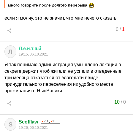
много говорите после долгого перерыва
если я молчу, это не значит, что мне нечего сказать
0
/
1
Л
.
е
.
н
.
т
.
я
.
й
Л
19:15, 06.10.2021
Я так понимаю администрация умышлено локации в
секрете держит чтоб жители не успели в отведённые
три месяца отказаться от благодати ввиде
принудительного переселения из удобного места
проживания в НьюВасики.
10
/
0
Scofflaw
S
19:26, 06.10.2021