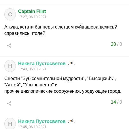
Captain Flint
C
17:27, 06.10.2021
А куда, кстати баннеры с летцом куйвашева делись?
справились чтоле?
20
/
0
Никита
Пустосвятов
Н
17:43, 06.10.2021
Снести "Зуб сомнительной мудрости", "Высоцкийъ",
"Антей", "Упырь-центр" и
прочие циклопические сооружения, уродующие город.
14
/
0
Никита
Пустосвятов
Н
17:45, 06.10.2021