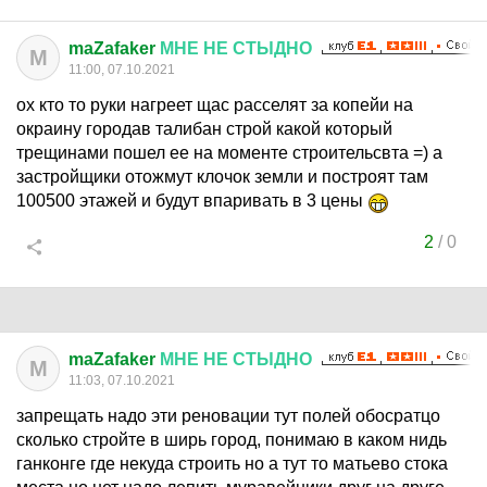
maZafaker
МНЕ
НЕ
СТЫДНО
M
11:00, 07.10.2021
ох кто то руки нагреет щас расселят за копейи на
окраину городав талибан строй какой который
трещинами пошел ее на моменте строительсвта =) а
застройщики отожмут клочок земли и построят там
100500 этажей и будут впаривать в 3 цены
2
/
0
maZafaker
МНЕ
НЕ
СТЫДНО
M
11:03, 07.10.2021
запрещать надо эти реновации тут полей обосратцо
сколько стройте в ширь город, понимаю в каком нидь
ганконге где некуда строить но а тут то матьево стока