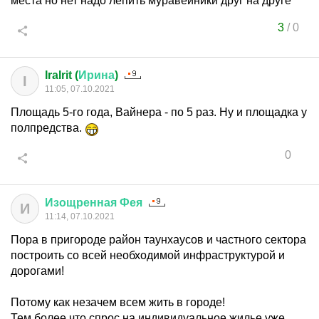
места но нет надо лепить муравейники друг на друге
3
/
0
IraIrit (
Ирина
)
I
11:05, 07.10.2021
Площадь 5-го года, Вайнера - по 5 раз. Ну и площадка у
полпредства.
0
Изощренная
Фея
И
11:14, 07.10.2021
Пора в пригороде район таунхаусов и частного сектора
построить со всей необходимой инфраструктурой и
дорогами!
Потому как незачем всем жить в городе!
Тем более что спрос на индивидуальное жилье уже