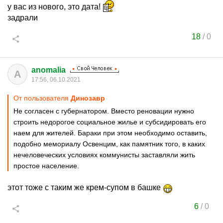
у вас из нового, это дата!
задрали
18
/
0
anomalia
A
17:56, 06.10.2021
От пользователя
Динозавp
Не согласен с губернатором. Вместо реновации нужно
строить недорогое социальное жилье и субсидировать его
наем для жителей. Бараки при этом необходимо оставить,
подобно мемориалу Освенцим, как памятник того, в каких
нечеловеческих условиях коммунисты заставляли жить
простое население.
этот тоже с таким же крем-супом в башке
6
/
0