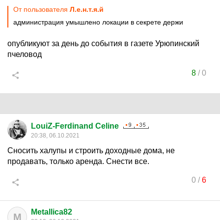
От пользователя
Л.е.н.т.я.й
администрация умышлено локации в секрете держи
опубликуют за день до события в газете Урюпинский
пчеловод
8
/
0
LouiZ-Ferdinand Celine
20:38, 06.10.2021
Сносить халупы и строить доходные дома, не
продавать, только аренда. Снести все.
0
/
6
Metallica82
M