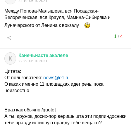
22:19, 06.10.2021
Между Попова-Малышева, вся Посадская-
Белореченская, вся Крауля, Мамина-Сибиряка и
Луначарского от Ленина к вокзалу.
1
/
4
Канечьнасте
акалеле
К
22:29, 06.10.2021
Цитата:
От пользователя:
news@e1.ru
О каких именно 11 площадках идет речь, пока
неизвестно
Ераз как обычно[/quote]
А ты, дружок, досих-пор веришь шта эти подпиндосники
тебе
правду
истинную правду тебе вещают?