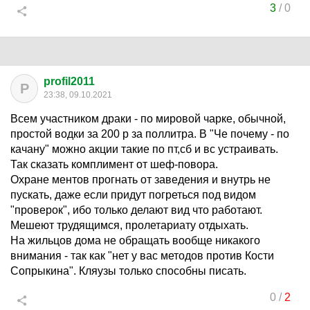
3
/
0
profil2011
P
23:38, 09.10.2021
Всем участником драки - по мировой чарке, обычной,
простой водки за 200 р за поллитра. В "Че почему - по
качану" можно акции такие по пт,сб и вс устраивать.
Так сказать комплимент от шеф-повора.
Охране ментов прогнать от заведения и внутрь не
пускать, даже если придут погреться под видом
"проверок", ибо только делают вид что работают.
Мешеют трудящимся, пролетариату отдыхать.
На жильцов дома не обращать вообще никакого
внимания - так как "нет у вас методов против Кости
Сопрыкина". Кляузы только способны писать.
0
/
2