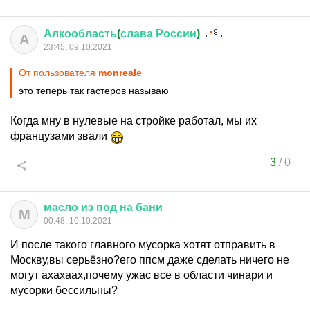
Алкообласть
(
слава
России
)
А
23:45, 09.10.2021
От пользователя
monreale
это теперь так гастеров называю
Когда мну в нулевые на стройке работал, мы их
французами звали
3
/
0
масло
из
под
на
бани
М
00:48, 10.10.2021
И после такого главного мусорка хотят отправить в
Москву,вы серьёзно?его ппсм даже сделать ничего не
могут ахахаах,почему ужас все в области чинари и
мусорки бессильны?