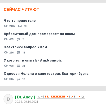
СЕЙЧАС ЧИТАЮТ
Что то прилетело
2105
63
Арболитовый дом промерзает по швам
485
2
Электрики вопрос к вам
286
11
У кого есть опыт EFB акб зимой.
968
31
Одиссея Нолана в кинотеатрах Екатеринбурга
316
16
[ Dr. Andy ]
D
20:35, 09.10.2021