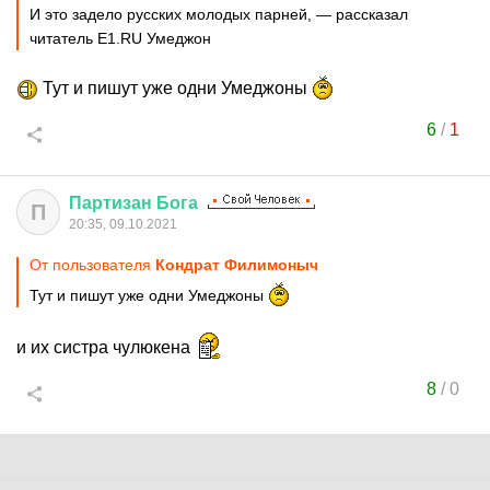
И это задело русских молодых парней, — рассказал
читатель Е1.RU Умеджон
Тут и пишут уже одни Умеджоны
6
/
1
Партизан
Бога
П
20:35, 09.10.2021
От пользователя
Кондрат Филимоныч
Тут и пишут уже одни Умеджоны
и их систра чулюкена
8
/
0