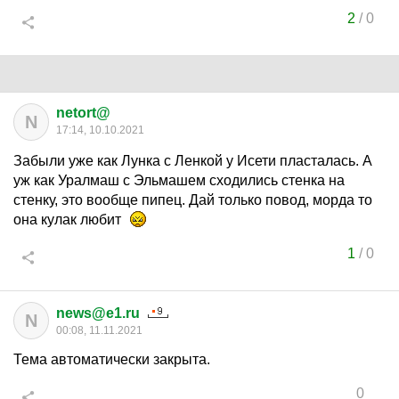
2
/
0
netort@
N
17:14, 10.10.2021
Забыли уже как Лунка с Ленкой у Исети пласталась. А
уж как Уралмаш с Эльмашем сходились стенка на
стенку, это вообще пипец. Дай только повод, морда то
она кулак любит
1
/
0
news@e1.ru
N
00:08, 11.11.2021
Тема автоматически закрыта.
0