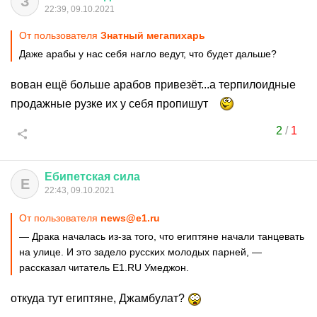
З
22:39, 09.10.2021
От пользователя
Знатный мегапихарь
Даже арабы у нас себя нагло ведут, что будет дальше?
вован ещё больше арабов привезёт...а терпилоидные
продажные рузке их у себя пропишут
2
/
1
Ебипетская
сила
Е
22:43, 09.10.2021
От пользователя
news@e1.ru
— Драка началась из-за того, что египтяне начали танцевать
на улице. И это задело русских молодых парней, —
рассказал читатель Е1.RU Умеджон.
откуда тут египтяне, Джамбулат?