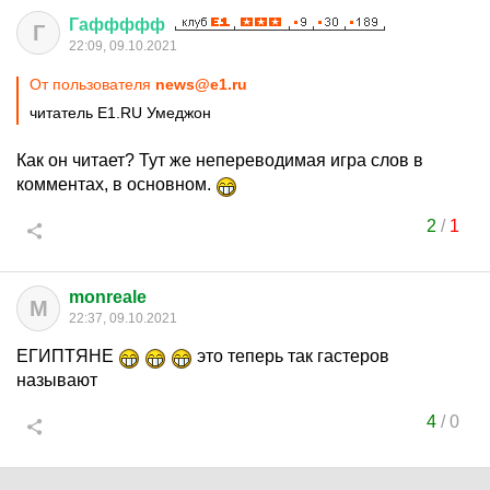
Гаффффф
Г
22:09, 09.10.2021
От пользователя
news@e1.ru
читатель Е1.RU Умеджон
Как он читает? Тут же непереводимая игра слов в
комментах, в основном.
2
/
1
monreale
M
22:37, 09.10.2021
ЕГИПТЯНЕ
это теперь так гастеров
называют
4
/
0