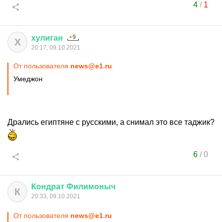
4
/
1
хулиган
Х
20:17, 09.10.2021
От пользователя
news@e1.ru
Умеджон
Дрались египтяне с русскими, а снимал это все таджик?
6
/
0
Кондрат
Филимоныч
К
20:33, 09.10.2021
От пользователя
news@e1.ru