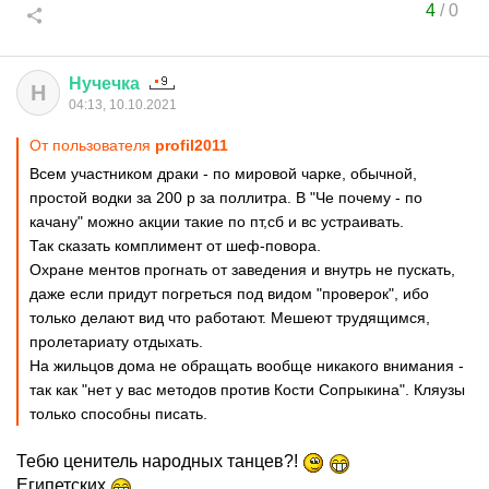
4
/
0
Нучечка
Н
04:13, 10.10.2021
От пользователя
profil2011
Всем участником драки - по мировой чарке, обычной,
простой водки за 200 р за поллитра. В "Че почему - по
качану" можно акции такие по пт,сб и вс устраивать.
Так сказать комплимент от шеф-повора.
Охране ментов прогнать от заведения и внутрь не пускать,
даже если придут погреться под видом "проверок", ибо
только делают вид что работают. Мешеют трудящимся,
пролетариату отдыхать.
На жильцов дома не обращать вообще никакого внимания -
так как "нет у вас методов против Кости Сопрыкина". Кляузы
только способны писать.
Тебю ценитель народных танцев?!
Египетских