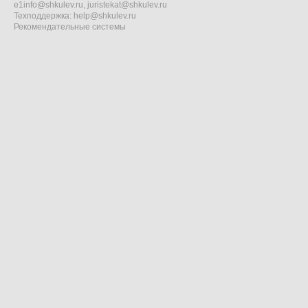
e1info@shkulev.ru
,
juristekat@shkulev.ru
Техподдержка:
help@shkulev.ru
Рекомендательные системы