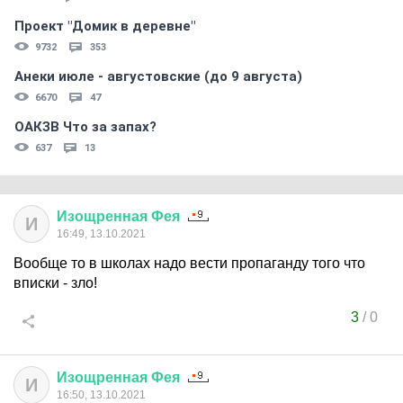
Проект "Домик в деревне"
9732
353
Анеки июле - августовские (до 9 августа)
6670
47
ОАКЗВ Что за запах?
637
13
Изощренная
Фея
И
16:49, 13.10.2021
Вообще то в школах надо вести пропаганду того что
вписки - зло!
3
/
0
Изощренная
Фея
И
16:50, 13.10.2021