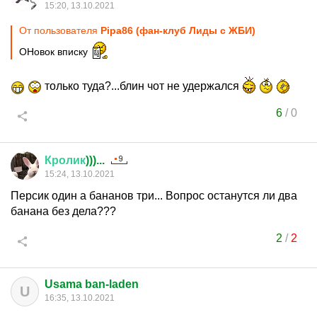
15:20, 13.10.2021
От пользователя
Pipa86 (фан-клуб Лиды с ЖБИ)
ОНовок вписку
только туда?...блин чот не удержался
6
/
0
Кролик
)))...
15:24, 13.10.2021
Персик один а бананов три... Вопрос останутся ли два
банана без дела???
2
/
2
Usama ban-laden
U
16:35, 13.10.2021