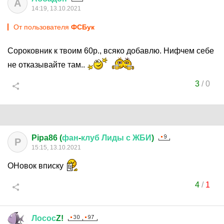
А
14:19, 13.10.2021
От пользователя
ФСБук
Сороковник к твоим 60р., всяко добавлю. Нифчем себе
не отказывайте там..
3
/
0
Pipa86 (
фан
-
клуб
Лиды
с
ЖБИ
)
P
15:15, 13.10.2021
ОНовок вписку
4
/
1
Лосос
Z!