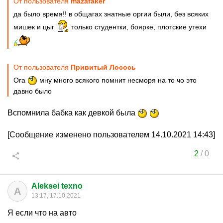
От пользователя
mazafaker
да было время!! в общагах знатные оргии были, без всяких
мишек и цыг
только студентки, боярке, плотские утехи
От пользователя
Привитый Лосось
Ога
мну много всякого помнит несморя на то чо это
давно было
Вспомнила бабка как девкой была
[Сообщение изменено пользователем 14.10.2021 14:43]
2
/
0
Aleksei texno
A
13:17, 17.10.2021
Я если что на авто