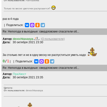
От пользователя:
Fanтаzeйкa
Только по весне цветочек распускается?
раз в 4 года
|
Поделиться:
Re: Непогода в выходные: свердловские спасатели об...
Автор:
devochkavasya
(О пользователе)
Дата:
30 октября 2021 23:30
За столько лет и не в одну весну не распуститься уметь надо
0
/
1
|
|
Поделиться:
Re: Непогода в выходные: свердловские спасатели об...
Автор:
ПраХвост
Дата:
30 октября 2021 23:35
Цитата:
От пользователя:
devochkavasya