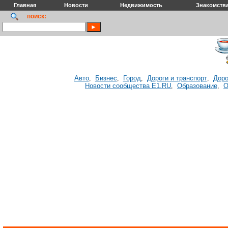
Главная
Новости
Недвижимость
Знакомств
поиск:
Авто
Бизнес
Город
Дороги и транспорт
Доро
,
,
,
,
Новости сообщества E1.RU
Образование
О
,
,