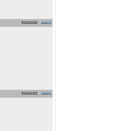
#14442284
наверх
#14442356
наверх