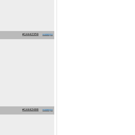
#14442359
наверх
#14442488
наверх