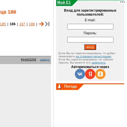
Мой E1
Вход для зарегистрированных
ца 186
пользователей:
E-mail:
185
|
186
|
187
|
188
|
Пароль:
Если Вы не зарегистрированы, то добро
пожаловать
на страницу регистрации
.
#14442266
наверх
Если Вы зарегистрированы, но забыли
пароль, Вы можете его
запросить
.
Авторизоваться через
Погода