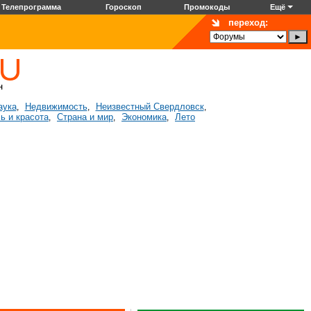
Телепрограмма
Гороскоп
Промокоды
Ещё
переход:
аука
Недвижимость
Неизвестный Свердловск
,
,
,
ь и красота
Страна и мир
Экономика
Лето
,
,
,