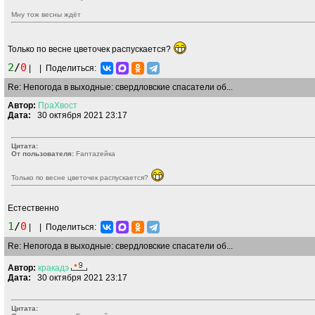
Мну тож весны ждёт
Только по весне цветочек распускается?
2
/
0
|
|
Поделиться:
Re: Непогода в выходные: свердловские спасатели об...
Автор:
ПраХвост
Дата:
30 октября 2021 23:17
Цитата:
От пользователя:
Fanтаzeйкa
Только по весне цветочек распускается?
Естественно
1
/
0
|
|
Поделиться:
Re: Непогода в выходные: свердловские спасатели об...
Автор:
кракадэ
Дата:
30 октября 2021 23:17
Цитата: