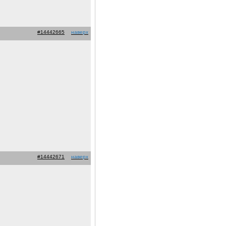
#14442665
наверх
#14442671
наверх