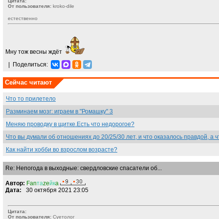
Цитата:
От пользователя:
kroko-dile
естественно
Мну тож весны ждёт
|
Поделиться:
Сейчас читают
Что то прилетело
Разминаем мозг: играем в "Ромашку" 3
Меняю проводку в щитке.Есть что недорогое?
Что вы думали об отношениях до 20/25/30 лет, и что оказалось правдой, а
Как найти хобби во взрослом возрасте?
Re: Непогода в выходные: свердловские спасатели об...
Автор:
Fan
та
ze
йк
a
Дата:
30 октября 2021 23:05
Цитата:
От пользователя:
Суетолог