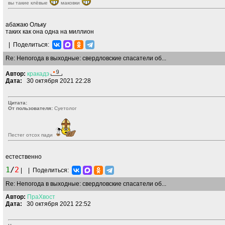
вы такие клёвые
маковки
абажаю Ольку
таких как она одна на миллион
|
Поделиться:
Re: Непогода в выходные: свердловские спасатели об...
Автор:
кракадэ
Дата:
30 октября 2021 22:28
Цитата:
От пользователя:
Суетолог
Пестег отсох пади
естественно
1
/
2
|
|
Поделиться:
Re: Непогода в выходные: свердловские спасатели об...
Автор:
ПраХвост
Дата:
30 октября 2021 22:52