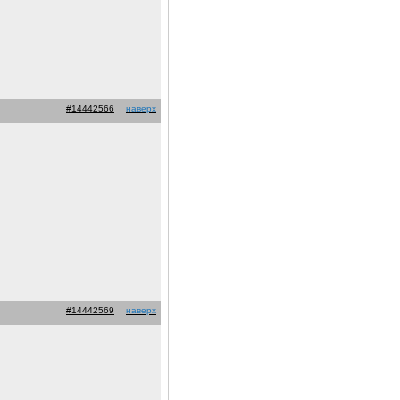
#14442566
наверх
#14442569
наверх