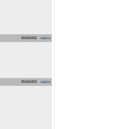
#14442632
наверх
#14442653
наверх