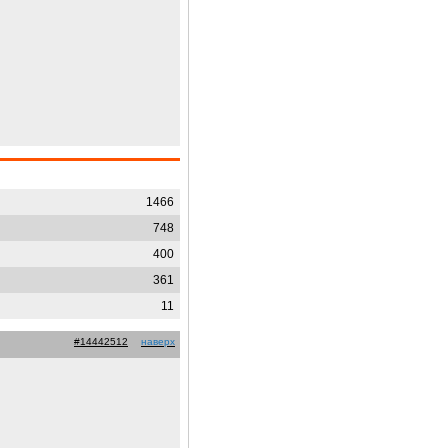
1466
748
400
361
11
#14442512
наверх