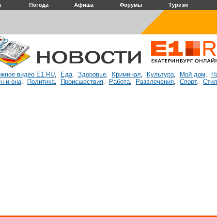
а
Погода
Афиша
Форумы
Туризм
жное видео E1.RU
Еда
Здоровье
Криминал
Культура
Мой дом
Н
,
,
,
,
,
,
н и она
Политика
Происшествия
Работа
Развлечения
Спорт
Стил
,
,
,
,
,
,