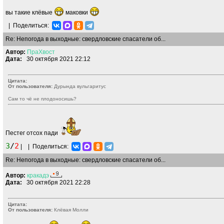
вы такие клёвые
маковки
|
Поделиться:
Re: Непогода в выходные: свердловские спасатели об...
Автор:
ПраХвост
Дата:
30 октября 2021 22:12
Цитата:
От пользователя:
Дурында вульгаритус
Сам то чё не плодоносишь?
Пестег отсох пади
3
/
2
|
|
Поделиться:
Re: Непогода в выходные: свердловские спасатели об...
Автор:
кракадэ
Дата:
30 октября 2021 22:28
Цитата:
От пользователя:
Клёвая Молли