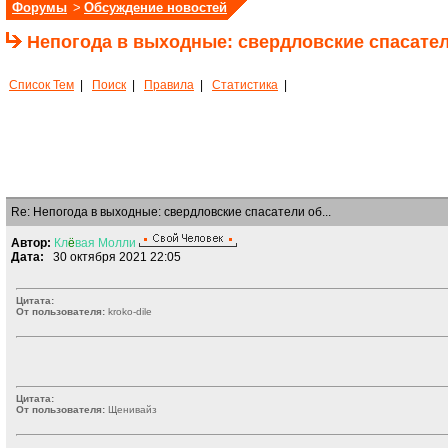
Форумы
>
Обсуждение новостей
Непогода в выходные: свердловские спасате
Список Тем
|
Поиск
|
Правила
|
Статистика
|
Re: Непогода в выходные: свердловские спасатели об...
Автор:
Кл
ё
вая
Молли
Дата:
30 октября 2021 22:05
Цитата:
От пользователя:
kroko-dile
Цитата:
От пользователя:
Щенивайз