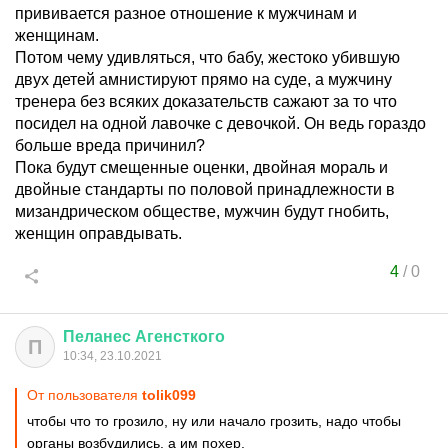
прививается разное отношение к мужчинам и
женщинам.
Потом чему удивляться, что бабу, жестоко убившую
двух детей амнистируют прямо на суде, а мужчину
тренера без всяких доказательств сажают за то что
посидел на одной лавочке с девочкой. Он ведь гораздо
больше вреда причинил?
Пока будут смещенные оценки, двойная мораль и
двойные стандарты по половой принадлежности в
мизандрическом обществе, мужчин будут гнобить,
женщин оправдывать.
4
/
0
Пеланес
Агенсткого
П
10:34, 23.10.2021
От пользователя
tolik099
чтобы что то грозило, ну или начало грозить, надо чтобы
органы возбудились. а им похер.