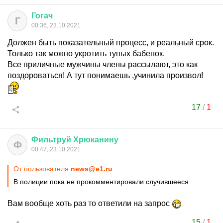
Гогач
Г
00:36, 23.10.2021
Должен быть показательный процесс, и реальный срок.
Только так можно укротить тупых бабенок.
Все приличные мужчины члены рассылают, это как
поздороваться! А тут понимаешь ,учинила произвол!
17
/
1
Фильтруй
Хрюканину
Ф
00:47, 23.10.2021
От пользователя
news@e1.ru
В полиции пока не прокомментировали случившееся
Вам вообще хоть раз то ответили на запрос
15
/
1