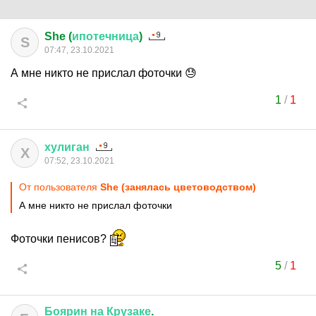
She (
ипотечница
)
S
07:47, 23.10.2021
А мне никто не прислал фоточки 😓
1
/
1
хулиган
Х
07:52, 23.10.2021
От пользователя
She (занялась цветоводством)
А мне никто не прислал фоточки
Фоточки пенисов?
5
/
1
Боярин
на
Крузаке
.