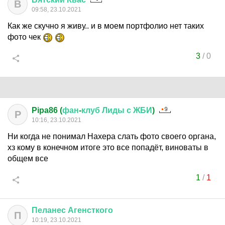
В
09:58, 23.10.2021
Как же скучно я живу.. и в моем портфолио нет таких
фото чек
3
/
0
Pipa86 (
фан
-
клуб
Лиды
с
ЖБИ
)
P
10:16, 23.10.2021
Ни когда не понимал Нахера слать фото своего органа,
хз кому в конечном итоге это все попадёт, виноваты в
общем все
1
/
1
Пеланес
Агенсткого
П
10:19, 23.10.2021