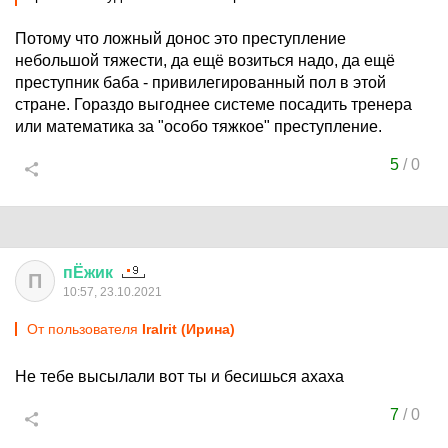
Потому что ложный донос это преступление
небольшой тяжести, да ещё возиться надо, да ещё
преступник баба - привилегированный пол в этой
стране. Гораздо выгоднее системе посадить тренера
или математика за "особо тяжкое" преступление.
5
/
0
пЁжик
П
10:57, 23.10.2021
От пользователя
IraIrit (Ирина)
Не тебе высылали вот ты и бесишься ахаха
7
/
0