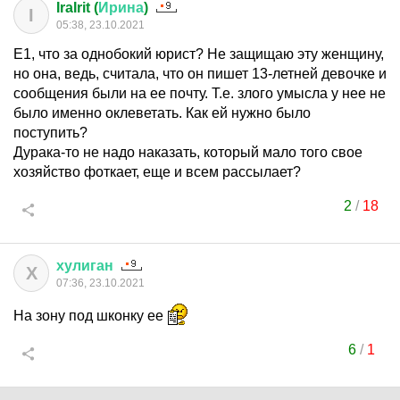
IraIrit (
Ирина
)
I
05:38, 23.10.2021
Е1, что за однобокий юрист? Не защищаю эту женщину,
но она, ведь, считала, что он пишет 13-летней девочке и
сообщения были на ее почту. Т.е. злого умысла у нее не
было именно оклеветать. Как ей нужно было
поступить?
Дурака-то не надо наказать, который мало того свое
хозяйство фоткает, еще и всем рассылает?
2
/
18
хулиган
Х
07:36, 23.10.2021
На зону под шконку ее
6
/
1