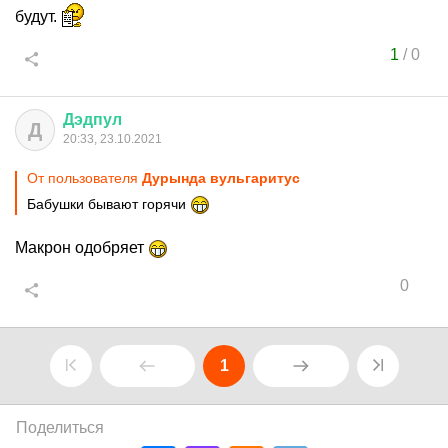
будут.
1
/
0
Дэдпул
Д
20:33, 23.10.2021
От пользователя
Дурында вульгаритус
Бабушки бывают горячи
Макрон одобряет
0
1
Поделиться