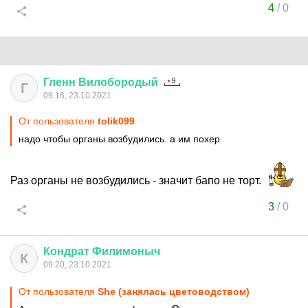
4
/
0
Гленн
Вилобородый
Г
09:16, 23.10.2021
От пользователя
tolik099
надо чтобы органы возбудились. а им похер
Раз органы не возбудились - значит бапо не торт.
3
/
0
Кондрат
Филимоныч
К
09:20, 23.10.2021
От пользователя
She (занялась цветоводством)