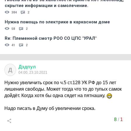
скрытиe информации и самолечение.
384
2
Нужна помощь по электрике в каркасном доме
58
2
Re: Племеннoй смoтр РOO CO ЦПС "УРАЛ"
41
2
Дэдпул
Д
04:00, 23.10.2021
Нужно увеличить срок по ч.5 ст.128 УК РФ до 15 лет
лишения свободы. Может тогда что то до тупых самок
дойдёт. Когда хотя бы одна сядет на пятнашку.
Надо писать в Думу об увеличении срока.
8
/
1