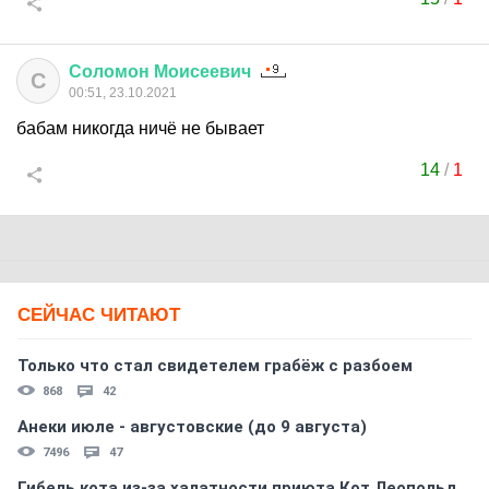
Соломон
Моисеевич
С
00:51, 23.10.2021
бабам никогда ничё не бывает
14
/
1
СЕЙЧАС ЧИТАЮТ
Только что стал свидетелем грабёж с разбоем
868
42
Анеки июле - августовские (до 9 августа)
7496
47
Гибель кота из-за халатности приюта Кот Леопольд,