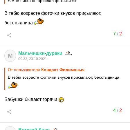
А мне никто не прислал фоточки 😓
В тебю возрасте фоточки внуков присылают,
бесстыдница
7
/
2
Мальчишки
-
дураки
М
09:33, 23.10.2021
От пользователя
Кондрат Филимоныч
В тебю возрасте фоточки внуков присылают, бесстыдница
Бабушки бывают горячи
4
/
2
Вятский
Квас