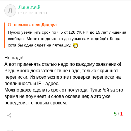
Л
.
е
.
н
.
т
.
я
.
й
Л
05:06, 23.10.2021
От пользователя
Дэдпул
Нужно увеличить срок по ч.5 ст.128 УК РФ до 15 лет лишения
свободы. Может тогда что то до тупых самок дойдёт. Когда
хотя бы одна сядет на пятнашку.
Не надо!
А вот применять статью надо по каждому заявлению!
Ведь много доказательств не надо, только скриншот
переписки. Из всех экспертиз проверка переписки на
подлинность и IP - адрес.
Можно даже сделать срок от полугода! Тупая/ой за это
время не поумнеет и снова оклевещет, а это уже
рецедевист с новым сроком.
5
/
1