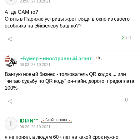
23:56, 27.10.2021
А где САМ то?
Опять в Парижю устрицы жрет глядя в окно из своего
особняка на Эйфелеву башню??
2
/
0
~
Бумер
~
иностранный
агент
00:03, 28.10.2021
Вангую новый бизнес - толкователь QR кодов.... или
"читаю судьбу по QR коду" он-лайн, дорого, предоплата
100%
0
IDI
А
N™
I
08:29, 28.10.2021
я не понял, а людям 60+ лет на какой срок нужно