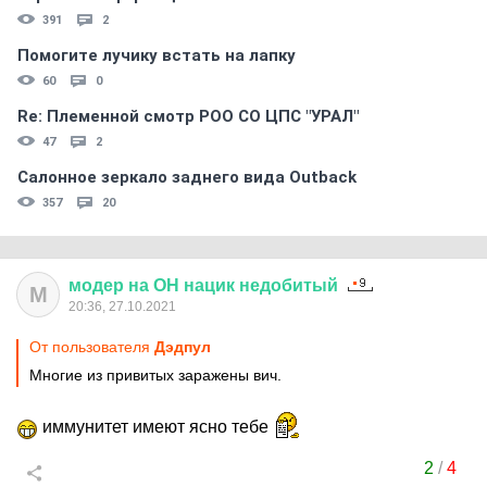
391
2
Помогите лучику встать на лапку
60
0
Re: Племеннoй смoтр РOO CO ЦПС "УРАЛ"
47
2
Салонное зеркало заднего вида Outback
357
20
модер
на
ОН
нацик
недобитый
М
20:36, 27.10.2021
От пользователя
Дэдпул
Многие из привитых заражены вич.
иммунитет имеют ясно тебе
2
/
4