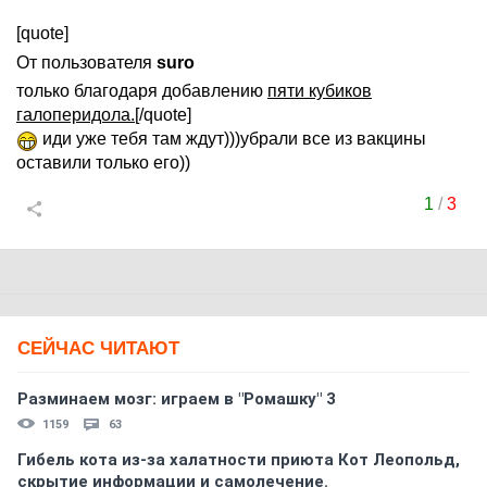
[quote]
От пользователя
surо
только благодаря добавлению
пяти кубиков
галоперидола.[
/quote]
иди уже тебя там ждут)))убрали все из вакцины
оставили только его))
1
/
3
СЕЙЧАС ЧИТАЮТ
Разминаем мозг: играем в "Ромашку" 3
1159
63
Гибель кота из-за халатности приюта Кот Леопольд,
скрытиe информации и самолечение.