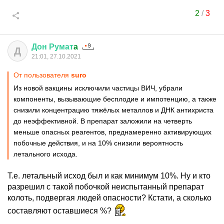
2
/
3
Дон
Румат
a
Д
21:01, 27.10.2021
От пользователя
surо
Из новой вакцины исключили частицы ВИЧ, убрали
компоненты, вызывающие бесплодие и импотенцию, а также
снизили концентрацию тяжёлых металлов и ДНК антихриста
до неэффективной. В препарат заложили на четверть
меньше опасных реагентов, преднамеренно активирующих
побочные действия, и на 10% снизили вероятность
летального исхода.
Т.е. летальный исход был и как минимум 10%. Ну и кто
разрешил с такой побочкой неиспытанный препарат
колоть, подвергая людей опасности? Кстати, а сколько
составляют оставшиеся %?