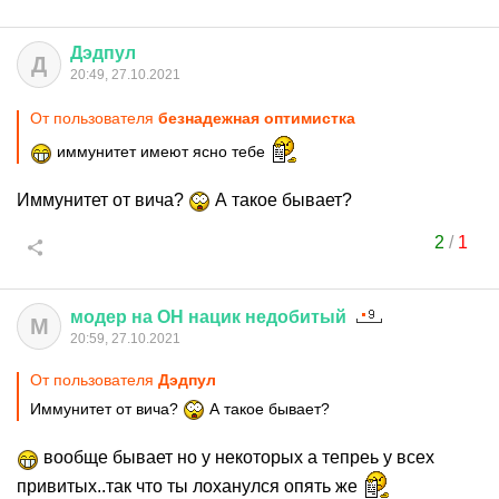
Дэдпул
Д
20:49, 27.10.2021
От пользователя
безнадежная оптимистка
иммунитет имеют ясно тебе
Иммунитет от вича?
А такое бывает?
2
/
1
модер
на
ОН
нацик
недобитый
М
20:59, 27.10.2021
От пользователя
Дэдпул
Иммунитет от вича?
А такое бывает?
вообще бывает но у некоторых а тепреь у всех
привитых..так что ты лоханулся опять же