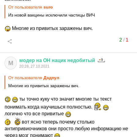
От пользователя
surо
Из новой вакцины исключили частицы ВИЧ
Многие из привитых заражены вич.
2
/
1
модер
на
ОН
нацик
недобитый
М
20:28, 27.10.2021
От пользователя
Дэдпул
Многие из привитых заражены вич.
ты точно куку что значит многие ты текст
понимать когда научишься полностью.
логично что все привитые
вот ясно теперь почему столько
антипривиочников они просто любую информацию не
через мозг понимают