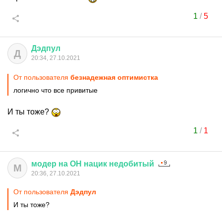
1
/
5
Дэдпул
Д
20:34, 27.10.2021
От пользователя
безнадежная оптимистка
логично что все привитые
И ты тоже?
1
/
1
модер
на
ОН
нацик
недобитый
М
20:36, 27.10.2021
От пользователя
Дэдпул
И ты тоже?