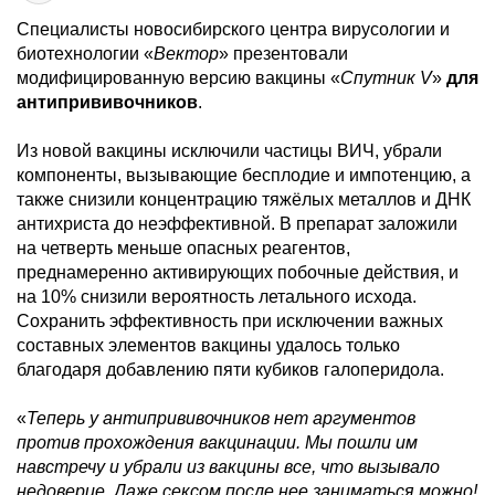
Специалисты новосибирского центра вирусологии и
биотехнологии «
Вектор
» презентовали
модифицированную версию вакцины «
Спутник V
»
для
антипрививочников
.
Из новой вакцины исключили частицы ВИЧ, убрали
компоненты, вызывающие бесплодие и импотенцию, а
также снизили концентрацию тяжёлых металлов и ДНК
антихриста до неэффективной. В препарат заложили
на четверть меньше опасных реагентов,
преднамеренно активирующих побочные действия, и
на 10% снизили вероятность летального исхода.
Сохранить эффективность при исключении важных
составных элементов вакцины удалось только
благодаря добавлению пяти кубиков галоперидола.
«
Теперь у антипрививочников нет аргументов
против прохождения вакцинации. Мы пошли им
навстречу и убрали из вакцины все, что вызывало
недоверие. Даже сексом после нее заниматься можно!