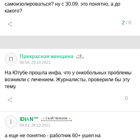
самоизолироваться? ну с 30.09. это понятно, а до
какого?
2
/
0
Прекрасная
женщина
П
08:59, 28.10.2021
На Ютубе прошла инфа, что у онкобольных проблемы
возникли с лечением. Журналисты, проверили бы эту
тему.
0
IDI
А
N™
I
09:03, 28.10.2021
а еще не понятно - работник 60+ ушел на