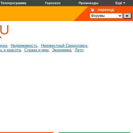
Телепрограмма
Гороскоп
Промокоды
Ещё
переход:
аука
Недвижимость
Неизвестный Свердловск
,
,
,
ь и красота
Страна и мир
Экономика
Лето
,
,
,