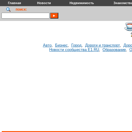
Главная
Новости
Недвижимость
Знакомств
поиск:
Авто
Бизнес
Город
Дороги и транспорт
Доро
,
,
,
,
Новости сообщества E1.RU
Образование
О
,
,