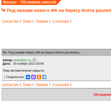
Форумы
>
Обсуждение новостей
Под окнами нового ЖК на берегу Исети разлил
Список Тем
|
Поиск
|
Правила
|
Статистика
|
Re: Под окнами нового ЖК на берегу Исети разлилось...
Автор:
news@e1.ru
Дата:
30 ноября 2021 00:09
Тема автоматически закрыта.
|
Поделиться:
Список Тем
|
Поиск
|
Правила
|
Статистика
|
Обсуждение