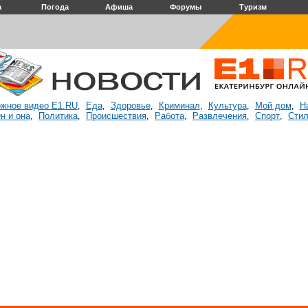
а
Погода
Афиша
Форумы
Туризм
жное видео E1.RU
Еда
Здоровье
Криминал
Культура
Мой дом
Н
,
,
,
,
,
,
н и она
Политика
Происшествия
Работа
Развлечения
Спорт
Стил
,
,
,
,
,
,