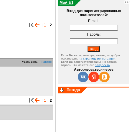
Мой E1
Вход для зарегистрированных
пользователей:
E-mail:
|
1
|
2
Пароль:
Если Вы не зарегистрированы, то добро
пожаловать
на страницу регистрации
.
#14631881
наверх
Если Вы зарегистрированы, но забыли
пароль, Вы можете его
запросить
.
Авторизоваться через
Погода
|
1
|
2