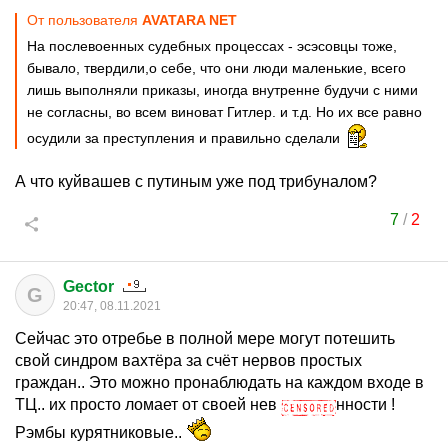
От пользователя
AVATARA NET
На послевоенных судебных процессах - эсэсовцы тоже,
бывало, твердили,о себе, что они люди маленькие, всего
лишь выполняли приказы, иногда внутренне будучи с ними
не согласны, во всем виноват Гитлер. и т.д. Но их все равно
осудили за преступления и правильно сделали
А что куйвашев с путиным уже под трибуналом?
7
/
2
Gector
G
20:47, 08.11.2021
Сейчас это отребье в полной мере могут потешить
свой синдром вахтёра за счёт нервов простых
граждан.. Это можно пронаблюдать на каждом входе в
ТЦ.. их просто ломает от своей нев
нности !
Рэмбы курятниковые..