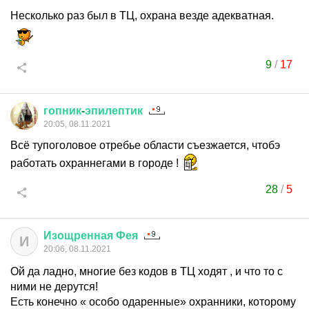
Несколько раз был в ТЦ, охрана везде адекватная.
9
/
17
гопник
-
эпилептик
20:05, 08.11.2021
Всё тупоголовое отребье области съезжается, чтобэ
работать охраннегами в городе !
28
/
5
Изощренная
Фея
И
20:06, 08.11.2021
Ой да ладно, многие без кодов в ТЦ ходят , и что то с
ними не дерутся!
Есть конечно « особо одаренные» охранники, которому