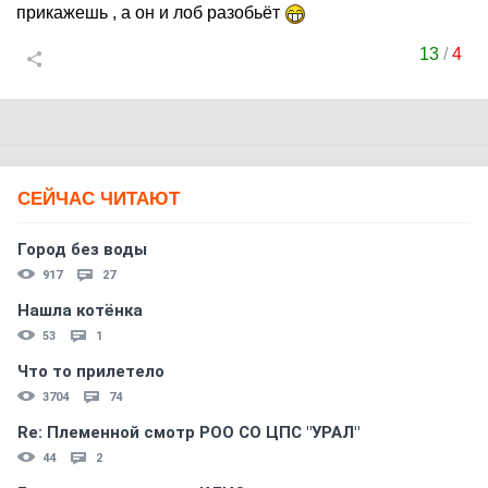
прикажешь , а он и лоб разобьёт
13
/
4
СЕЙЧАС ЧИТАЮТ
Город без воды
917
27
Нашла котёнка
53
1
Что то прилетело
3704
74
Re: Племеннoй смoтр РOO CO ЦПС "УРАЛ"
44
2