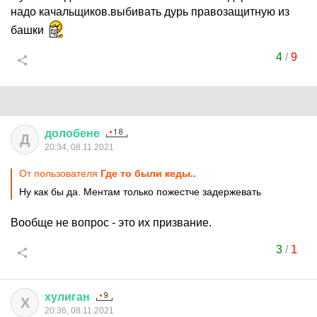
надо качальщиков.выбивать дурь правозащитную из
башки
4
/
9
долобене
Д
20:34, 08.11.2021
От пользователя
Где то были кеды..
Ну как бы да. Ментам только пожестче задержевать
Вообще не вопрос - это их призвание.
3
/
1
хулиган
Х
20:36, 08.11.2021