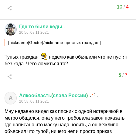
10
/
4
Где
то
были
кеды
..
20:56, 08.11.2021
[nickname]Gector[/nickname простых граждан.]
Тупых граждан
неделю как обьявили что не пустят
без кода. Чего ломиться то?
5
/
7
Алкообласть
(
слава
России
)
А
20:58, 08.11.2021
Мну недавно видел как ппсник с одной истеричкой в
метро общался, она у него требовала закон показать
где написано что маску надо носить, а он вежливо
объяснил что тупой, ничего нет и просто приказ