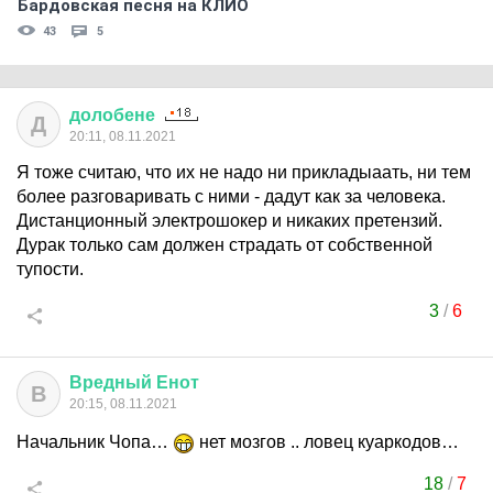
Бардовская песня на КЛИО
43
5
долобене
Д
20:11, 08.11.2021
Я тоже считаю, что их не надо ни прикладыаать, ни тем
более разговаривать с ними - дадут как за человека.
Дистанционный электрошокер и никаких претензий.
Дурак только сам должен страдать от собственной
тупости.
3
/
6
Вредный
Енот
В
20:15, 08.11.2021
Начальник Чопа…
нет мозгов .. ловец куаркодов…
18
/
7