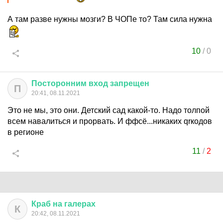
А там разве нужны мозги? В ЧОПе то? Там сила нужна
10
/
0
Посторонним
вход
запрещен
П
20:41, 08.11.2021
Это не мы, это они. Детский сад какой-то. Надо толпой
всем навалиться и прорвать. И ффсё...никаких qrкодов
в регионе
11
/
2
Краб
на
галерах
К
20:42, 08.11.2021