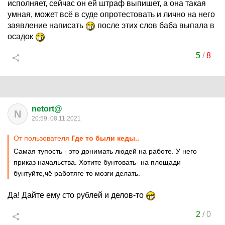
исполняет, сейчас он ей штраф выпишет, а она такая
умная, может всё в суде опротестовать и лично на него
заявление написать
после этих слов баба выпала в
осадок
5
/
8
netort@
N
20:59, 08.11.2021
От пользователя
Где то были кеды..
Самая тупость - это донимать людей на работе. У него
приказ начальства. Хотите бунтовать- на площади
бунтуйте,чё работяге то мозги делать.
Да! Дайте ему сто рублей и делов-то
2
/
0