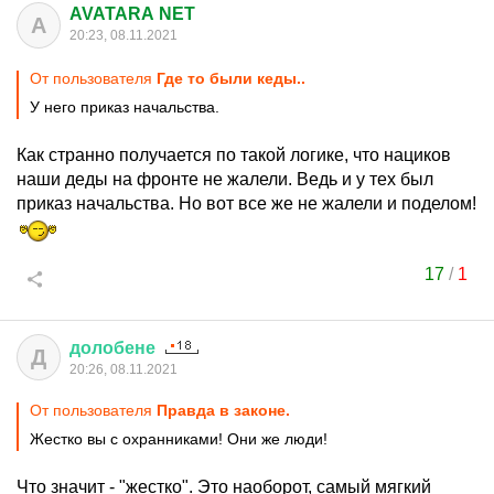
AVATARA NET
A
20:23, 08.11.2021
От пользователя
Где то были кеды..
У него приказ начальства.
Как странно получается по такой логике, что нациков
наши деды на фронте не жалели. Ведь и у тех был
приказ начальства. Но вот все же не жалели и поделом!
17
/
1
долобене
Д
20:26, 08.11.2021
От пользователя
Правда в законе.
Жестко вы с охранниками! Они же люди!
Что значит - "жестко". Это наоборот, самый мягкий