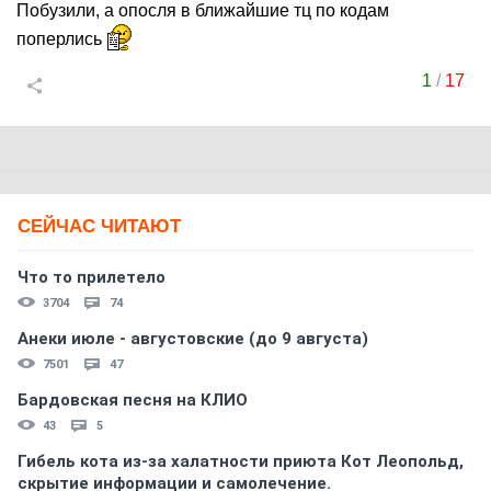
Побузили, а опосля в ближайшие тц по кодам
поперлись
1
/
17
СЕЙЧАС ЧИТАЮТ
Что то прилетело
3704
74
Анеки июле - августовские (до 9 августа)
7501
47
Бардовская песня на КЛИО
43
5
Гибель кота из-за халатности приюта Кот Леопольд,
скрытиe информации и самолечение.