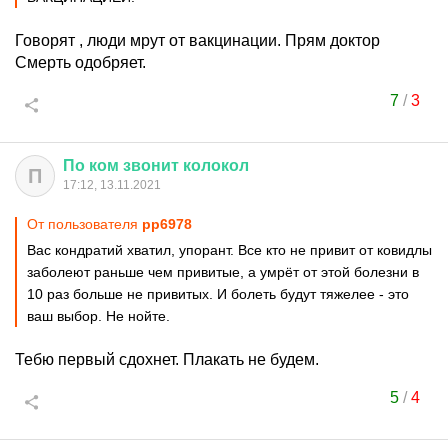
Говорят , люди мрут от вакцинации. Прям доктор
Смерть одобряет.
7
/
3
По
ком
звонит
колокол
П
17:12, 13.11.2021
От пользователя
pp6978
Вас кондратий хватил, упорант. Все кто не привит от ковидлы
заболеют раньше чем привитые, а умрёт от этой болезни в
10 раз больше не привитых. И болеть будут тяжелее - это
ваш выбор. Не нойте.
Тебю первый сдохнет. Плакать не будем.
5
/
4