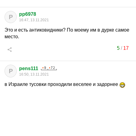
pp6978
P
16:47, 13.11.2021
Это и есть антиковидники? По моему им в дурке самое
место.
5
/
17
pens111
P
16:50, 13.11.2021
в Израиле тусовки проходили веселее и задорнее