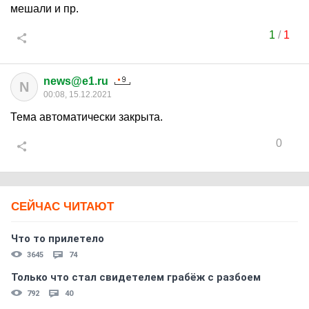
мешали и пр.
1
/
1
news@e1.ru
N
00:08, 15.12.2021
Тема автоматически закрыта.
0
СЕЙЧАС ЧИТАЮТ
Что то прилетело
3645
74
Только что стал свидетелем грабёж с разбоем
792
40