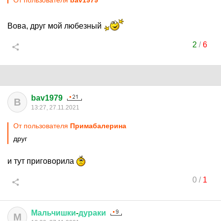
От пользователя
bav1979
Вова, друг мой любезный
2
/
6
bav1979
B
13:27, 27.11.2021
От пользователя
Примaбaлерина
друг
и тут приговорила
0
/
1
Мальчишки
-
дураки
М