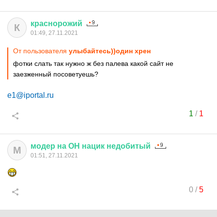
краснорожий
К
01:49, 27.11.2021
От пользователя
улыбайтесь))один хрен
фотки слать так нужно ж без палева какой сайт не
заезженный посоветуешь?
e1@iportal.ru
1
/
1
модер
на
ОН
нацик
недобитый
М
01:51, 27.11.2021
0
/
5