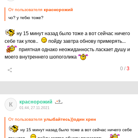
От пользователя
краснорожий
чо? у тебю тоже?
ну 15 минут назад было тоже а вот сейчас ничего
себе так улов..
пойду завтра обнову примерять...
приятная однако неожиданность ласкает душу и
моего внутреннего шопоголика
0
/
3
краснорожий
К
01:44, 27.11.2021
От пользователя
улыбайтесь))один хрен
ну 15 минут назад было тоже а вот сейчас ничего себе