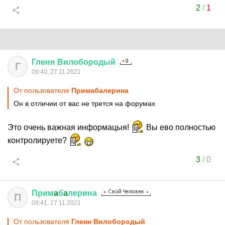
2
/
1
Гленн
Вилобородый
Г
09:40, 27.11.2021
От пользователя
Примaбaлерина
Он в отличии от вас не трется на форумах
Это очень важная информацыя!
Вы ево полностью
контролируете?
3
/
0
Прим
a
б
a
лерина
П
09:41, 27.11.2021
От пользователя
Гленн Вилобородый