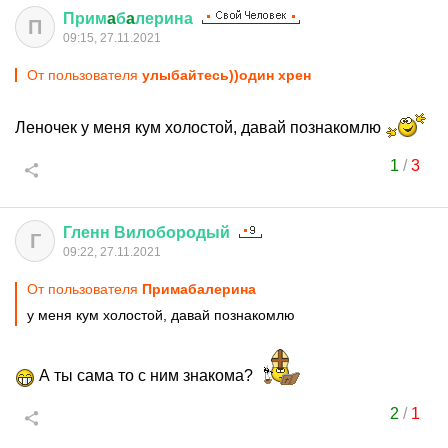
Прим
a
б
a
лерина
П
09:15, 27.11.2021
От пользователя
улыбайтесь))один хрен
Леночек у меня кум холостой, давай познакомлю
1
/
3
Гленн
Вилобородый
Г
09:22, 27.11.2021
От пользователя
Примaбaлерина
у меня кум холостой, давай познакомлю
А ты сама то с ним знакома?
2
/
1