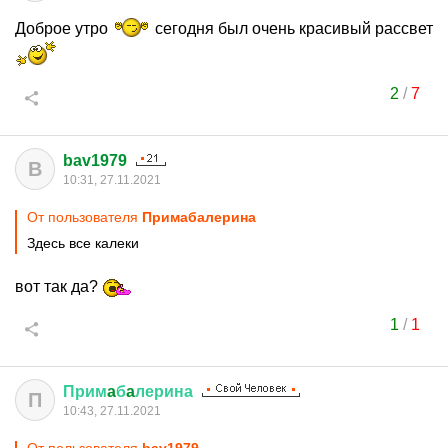
Доброе утро
сегодня был очень красивый рассвет
2
/
7
bav1979
B
10:31, 27.11.2021
От пользователя
Примaбaлерина
Здесь все калеки
вот так да?
1
/
1
Прим
a
б
a
лерина
П
10:43, 27.11.2021