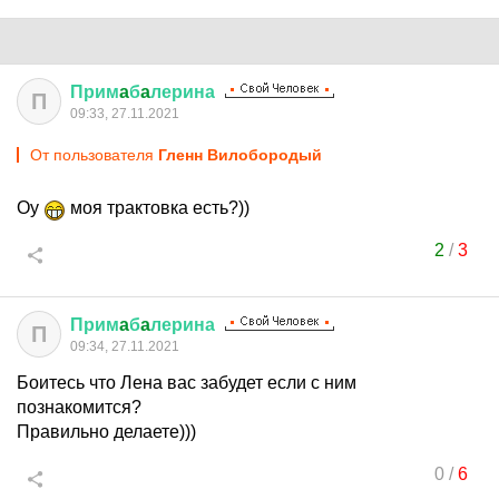
Прим
a
б
a
лерина
П
09:33, 27.11.2021
От пользователя
Гленн Вилобородый
Оу
моя трактовка есть?))
2
/
3
Прим
a
б
a
лерина
П
09:34, 27.11.2021
Боитесь что Лена вас забудет если с ним
познакомится?
Правильно делаете)))
0
/
6