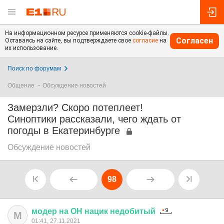
На информационном ресурсе применяются cookie-файлы.
Согласен
Оставаясь на сайте, вы подтверждаете свое
согласие
на
их использование.
Поиск по форумам
Общение
Обсуждение новостей
Замерзли? Скоро потеплеет!
Синоптики рассказали, чего ждать от
погоды в Екатеринбурге
Обсуждение новостей
98
модер
на
ОН
нацик
недобитый
М
01:41, 27.11.2021