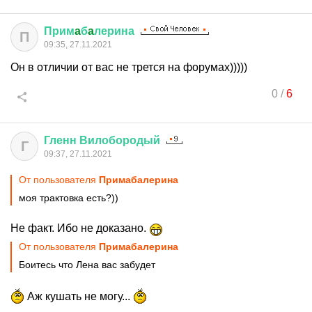
Прим
a
б
a
лерина
П
09:35, 27.11.2021
Он в отличии от вас не трется на форумах)))))
0
/
6
Гленн
Вилобородый
Г
09:37, 27.11.2021
От пользователя
Примaбaлерина
моя трактовка есть?))
Не факт. Ибо не доказано.
От пользователя
Примaбaлерина
Боитесь что Лена вас забудет
Аж кушать не могу...