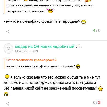
так улов..
пойду завтра обнову примерять...
приятная однако неожиданность ласкает душу и моего
внутреннего шопоголика
неужто на онлифанс фотки титег продала?
4
/
0
модер
на
ОН
нацик
недобитый
М
01:46, 27.11.2021
От пользователя
краснорожий
неужто на онлифанс фотки титег продала?
я только сказала что это можно обсудить а мне тут
же бамс и аванс вот думаю фотки слать так нужно ж
без палева какой сайт не заезженный посоветуешь?
0
/
3