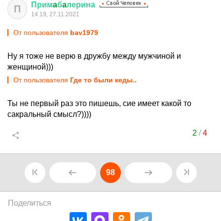
Прим
a
б
a
лерина
П
14:19, 27.11.2021
От пользователя
bav1979
Ну я тоже не верю в дружбу между мужчиной и
женщиной)))
От пользователя
Где то были кеды..
Ты не первый раз это пишешь, сие имеет какой то
сакральный смысл?))))
2
/
4
98
Поделиться