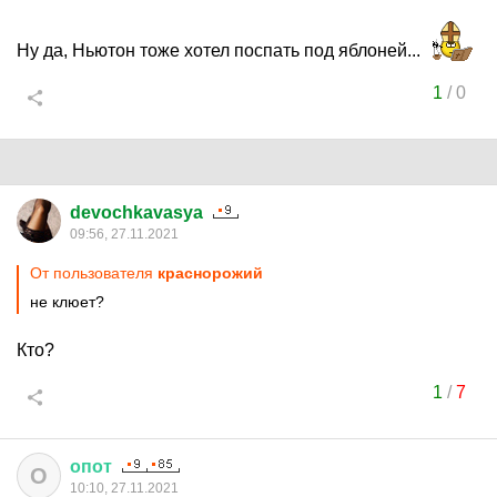
Ну да, Ньютон тоже хотел поспать под яблоней...
1
/
0
devochkavasya
09:56, 27.11.2021
От пользователя
краснорожий
не клюет?
Кто?
1
/
7
опот
О
10:10, 27.11.2021