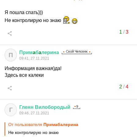
Я пошла спать)))
Не контролирую но знаю
1
/
3
Прим
a
б
a
лерина
П
09:41, 27.11.2021
Информация важная)да!
Здесь все калеки
2
/
4
Гленн
Вилобородый
Г
09:46, 27.11.2021
От пользователя
Примaбaлерина
Не контролирую но знаю