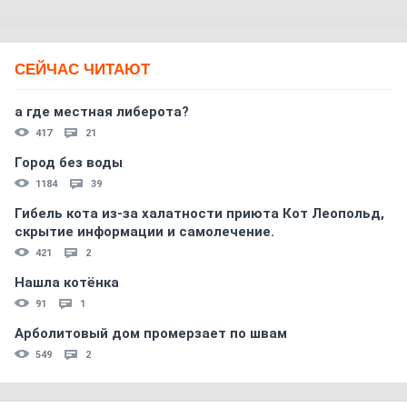
СЕЙЧАС ЧИТАЮТ
а где местная либерота?
417
21
Город без воды
1184
39
Гибель кота из-за халатности приюта Кот Леопольд,
скрытиe информации и самолечение.
421
2
Нашла котёнка
91
1
Арболитовый дом промерзает по швам
549
2