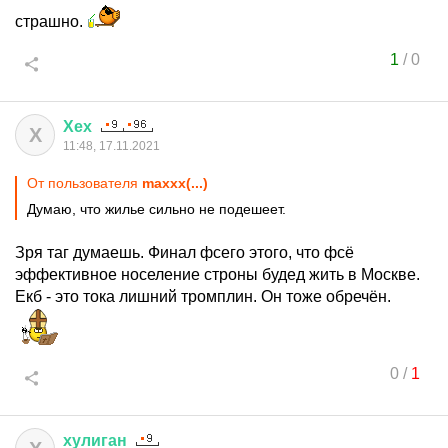
страшно.
1
/
0
Хех
Х
11:48, 17.11.2021
От пользователя
maxxx(...)
Думаю, что жилье сильно не подешеет.
Зря таг думаешь. Финал фсего этого, что фсё
эффективное носеление строны будед жить в Москве.
Екб - это тока лишний тромплин. Он тоже обречён.
0
/
1
хулиган