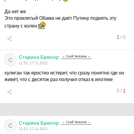
Да нет же
Это проклятый Обама не даёт Путину поднять эту
страну с колен
1
/
0
Старина
Брюгер
С
11:52, 17.11.2021
хулиган так яростно истерит, что сразу понятно где он
живёт, что с десяток раз получил отказ в ипотеке
0
/
1
Старина
Брюгер
С
11:53, 17.11.2021