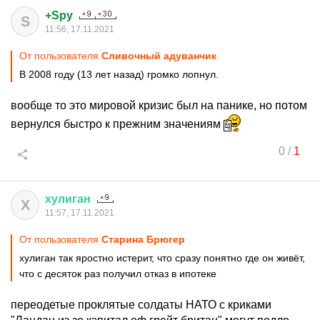
+Spy
S
11:56, 17.11.2021
От пользователя
Сливочный адуванчик
В 2008 году (13 лет назад) громко лопнул.
вообще то это мировой кризис был на панике, но потом
вернулся быстро к прежним значениям
0
/
1
хулиган
Х
11:57, 17.11.2021
От пользователя
Старина Брюгер
хулиган так яростно истерит, что сразу понятно где он живёт,
что с десяток раз получил отказ в ипотеке
переодетые проклятые солдаты НАТО с криками