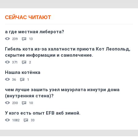
СЕЙЧАС ЧИТАЮТ
а где местная либерота?
239
13
Гибель кота из-за халатности приюта Кот Леопольд,
скрытиe информации и самолечение.
371
2
Нашла котёнка
36
1
чем лучше зашить узел мауэрлата изнутри дома
(внутренняя стена)?
230
10
У кого есть опыт EFB акб зимой.
1082
33