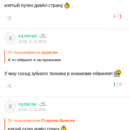
клятый путен довёл страну
0
/
1
хулиган
Х
11:50, 17.11.2021
От пользователя
хулиган
А то обвинят в экстремизме
У мну сосед зубного техника в онанизме обвиняет
1
/
0
хулиган
Х
11:52, 17.11.2021
От пользователя
Старина Брюгер
клятый путен довёл страну