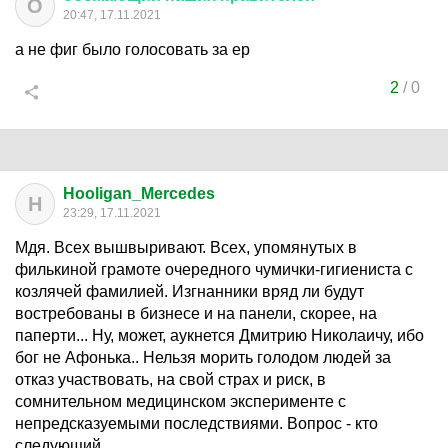
О
20:47, 17.11.2021
а не фиг было голосовать за ер
2
/
0
Hooligan_Mercedes
H
23:29, 17.11.2021
Мдя. Всех вышвыривают. Всех, упомянутых в
филькиной грамоте очередного чумички-гигиениста с
козлячей фамилией. Изгнанники вряд ли будут
востребованы в бизнесе и на панели, скорее, на
паперти... Ну, может, аукнется Дмитрию Николаичу, ибо
бог не Афонька.. Нельзя морить голодом людей за
отказ участвовать, на свой страх и риск, в
сомнительном медицинском эксперименте с
непредсказуемыми последствиями. Вопрос - кто
следующий