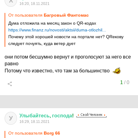
Х
16:20, 18.11.2021
От пользователя
Багровый Фантомас
Дума отложила на месяц закон о QR-кодах
https://www.finanz.ru/novosti/aktsii/duma-otlozhil...
Почему этой хорошей новости на портале нет? QRекову
следует почуять, куда ветер дует
они потом бесшумно вернут и проголосуют за него все
равно
Потому что известно, что там за большинство
1
/
0
Улыбайтесь
,
господа
!
У
16:29, 18.11.2021
От пользователя
Borg 66