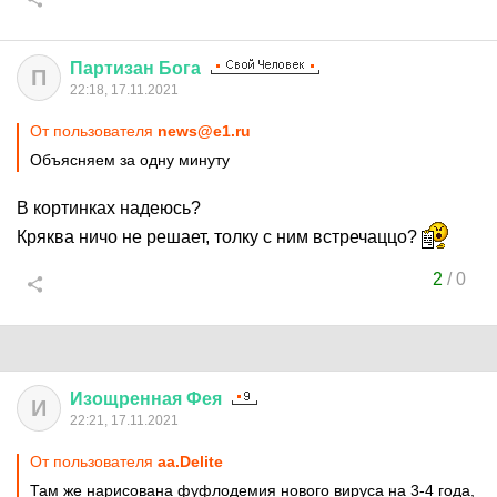
Партизан
Бога
П
22:18, 17.11.2021
От пользователя
news@e1.ru
Объясняем за одну минуту
В кортинках надеюсь?
Кряква ничо не решает, толку с ним встречаццо?
2
/
0
Изощренная
Фея
И
22:21, 17.11.2021
От пользователя
aa.Delite
Там же нарисована фуфлодемия нового вируса на 3-4 года,