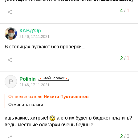
4
/
1
КАВд
'
Ор
21:46, 17.11.2021
В столицах пускают без проверки...
2
/
1
Polinin
P
21:46, 17.11.2021
От пользователя
Никита Пустосвятов
Отменить налоги
ишь какие, хитрые!
а кто их будет в бюджет платить?
ведь, местные олигархи очень бедные
2
/
0