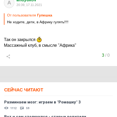
A
20:39, 17.11.2021
От пользователя
Гупешка
Не ходите, дети, в Африку гулять!!!!
Так он закрылся
Массажный клуб, в смысле "Африка"
3
/
0
СЕЙЧАС ЧИТАЮТ
Разминаем мозг: играем в "Ромашку" 3
1112
59
Вот и сам столкнулся - старые родители...