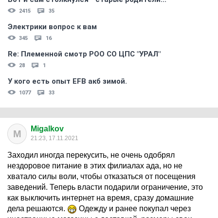
2415
35
Электрики вопрос к вам
345
16
Re: Племеннoй смoтр РOO CO ЦПС "УРАЛ"
28
1
У кого есть опыт EFB акб зимой.
1077
33
Migalkov
M
21:23, 17.11.2021
Заходил иногда перекусить, не очень одобрял
нездоровое питание в этих филиалах ада, но не
хватало силы воли, чтобы отказаться от посещения
заведений. Теперь власти подарили ограничение, это
как выключить интернет на время, сразу домашние
дела решаются.
Одежду и ранее покупал через