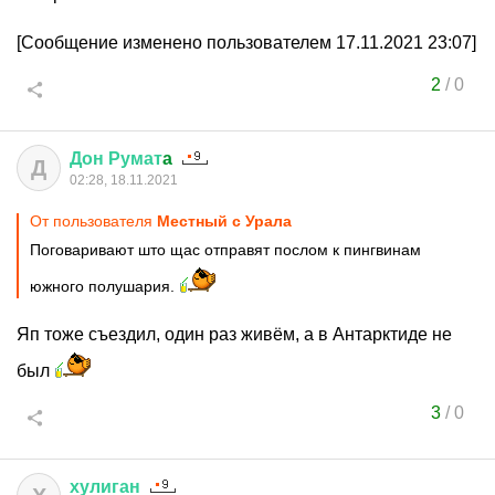
[Сообщение изменено пользователем 17.11.2021 23:07]
2
/
0
Дон
Румат
a
Д
02:28, 18.11.2021
От пользователя
Местный с Урала
Поговаривают што щас отправят послом к пингвинам
южного полушария.
Яп тоже съездил, один раз живём, а в Антарктиде не
был
3
/
0
хулиган