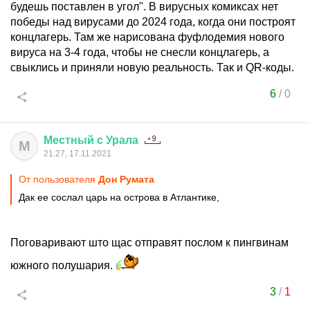
будешь поставлен в угол". В вирусных комиксах нет
победы над вирусами до 2024 года, когда они построят
концлагерь. Там же нарисована фуфлодемия нового
вируса на 3-4 года, чтобы не снесли концлагерь, а
свыклись и приняли новую реальность. Так и QR-коды.
6
/
0
Местный
с
Урала
М
21:27, 17.11.2021
От пользователя
Дон Руматa
Дак ее сослал царь на острова в Атлантике,
Поговаривают што щас отправят послом к пингвинам
южного полушария.
3
/
1