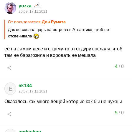
yozza
20:09, 17.11.2021
От пользователя
Дон Руматa
Дак ее сослал царь на острова в Атлантике, чтоб не
отсвечивала
её на самом деле и с крiму-то в госдуру сослали, чтоб
там не барагозила и воровать не мешала
4
/
0
ek134
E
20:37, 17.11.2021
Оказалось как много вещей которые как бы не нужны
5
/
0
andyukov