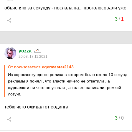
объясняю за секунду - послала на... проголосовали уже
3
/
1
yozza
20:08, 17.11.2021
От пользователя
egermaster2143
Из сорокасекундного ролика в котором было около 10 секунд
рекламы я понял , что власти ничего не ответили , а
журналюги ни чего не узнали , а только написали громкий
лозунг.
тебю чего ожидал от еодинга
3
/
0