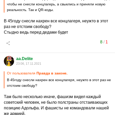
чтобы не снесли концлагерь, а свыклись и приняли новую
реальность. Так и QR-коды.
В 45году снесли нахрен все концлагеря, неужто в этот
раз не отстоим свободу?
Стыдно ведь перед дедами будет
8
/
1
aa.Delite
23:06, 17.11.2021
От пользователя
Правда в законе.
В 45году снесли нахрен все концлагеря, неужто в этот раз не
отстоим свободу?
Там было несколько иначе, фашизм видел каждый
советский человек, не было полстраны отстаивающих
позицию Адольфа. И фашисты не командовали нашей
же армией.