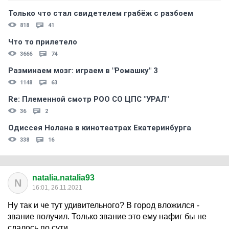
Только что стал свидетелем грабёж с разбоем
818
41
Что то прилетело
3666
74
Разминаем мозг: играем в "Ромашку" 3
1148
63
Re: Племеннoй смoтр РOO CO ЦПС "УРАЛ"
36
2
Одиссея Нолана в кинотеатрах Екатеринбурга
338
16
natalia.natalia93
N
16:01, 26.11.2021
Ну так и че тут удивительного? В город вложился -
звание получил. Только звание это ему нафиг бы не
сдалось по сути