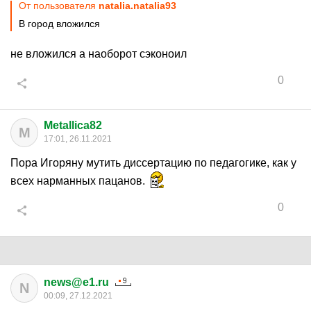
От пользователя
natalia.natalia93
В город вложился
не вложился а наоборот сэконоил
0
Metallica82
M
17:01, 26.11.2021
Пора Игоряну мутить диссертацию по педагогике, как у
всех нарманных пацанов.
0
news@e1.ru
N
00:09, 27.12.2021