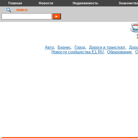
Главная
Новости
Недвижимость
Знакомств
поиск:
Авто
Бизнес
Город
Дороги и транспорт
Доро
,
,
,
,
Новости сообщества E1.RU
Образование
О
,
,