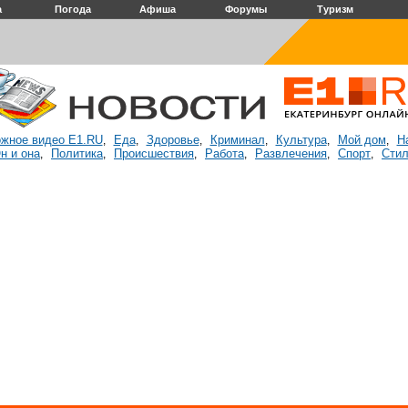
а
Погода
Афиша
Форумы
Туризм
жное видео E1.RU
Еда
Здоровье
Криминал
Культура
Мой дом
Н
,
,
,
,
,
,
н и она
Политика
Происшествия
Работа
Развлечения
Спорт
Стил
,
,
,
,
,
,