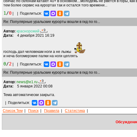
сейчас по склонам катают 40+ в основном....молодежь не рвется в горы, как 
тем более сервис на курортах так и остался того времени...
1
/
0
|
|
Поделиться:
Re: Популярные уральские курорты вошли в гид по го...
Автор:
краснорожий
Дата:
4 декабря 2021 16:19
господь дал человекам ноги а не лыжы
и неча богомерзкие палки на ноги цеплять
0
/
2
|
|
Поделиться:
Re: Популярные уральские курорты вошли в гид по го...
Автор:
news@e1.ru
Дата:
5 января 2022 00:08
Тема автоматически закрыта.
|
Поделиться:
Список Тем
|
Поиск
|
Правила
|
Статистика
|
Обсуждение