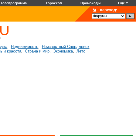
Телепрограмма
Гороскоп
Промокоды
Ещё
переход:
аука
Недвижимость
Неизвестный Свердловск
,
,
,
ь и красота
Страна и мир
Экономика
Лето
,
,
,