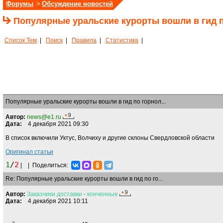
Форумы
>
Обсуждение новостей
Популярные уральские курорты вошли в гид
Список Тем
|
Поиск
|
Правила
|
Статистика
|
Популярные уральские курорты вошли в гид по горнол...
Автор:
news@e1.ru
Дата:
4 декабря 2021 09:30
В список включили Уктус, Волчиху и другие склоны Свердловской области
Оригинал статьи
1
/
2
|
|
Поделиться:
Re: Популярные уральские курорты вошли в гид по го...
Автор:
Заказчики
доставки
-
конченные
Дата:
4 декабря 2021 10:11