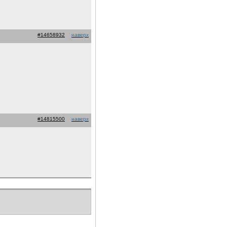
#14658932
наверх
#14815500
наверх