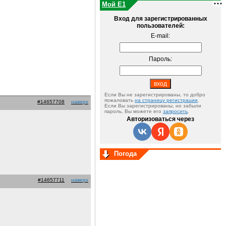
Мой E1
Вход для зарегистрированных
пользователей:
E-mail:
Пароль:
Если Вы не зарегистрированы, то добро
пожаловать
на страницу регистрации
.
#14657708
наверх
Если Вы зарегистрированы, но забыли
пароль, Вы можете его
запросить
.
Авторизоваться через
Погода
#14657711
наверх