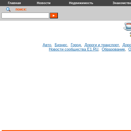
Главная
Новости
Недвижимость
Знакомств
поиск:
Авто
Бизнес
Город
Дороги и транспорт
Доро
,
,
,
,
Новости сообщества E1.RU
Образование
О
,
,