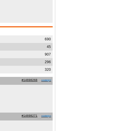
690
45
907
296
320
#14698268
наверх
#14698271
наверх