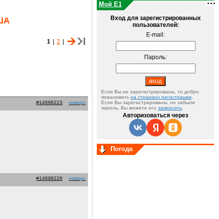
Мой E1
Вход для зарегистрированных
США
пользователей:
E-mail:
1
|
2
|
Пароль:
Если Вы не зарегистрированы, то добро
пожаловать
на страницу регистрации
.
#14698223
наверх
Если Вы зарегистрированы, но забыли
пароль, Вы можете его
запросить
.
Авторизоваться через
Погода
#14698226
наверх