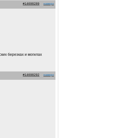
#14698289
наверх
ских березках и могилах
#14698292
наверх