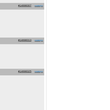
#14698307
наверх
#14698313
наверх
#14698325
наверх