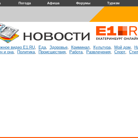
а
Погода
Афиша
Форумы
Туризм
жное видео E1.RU
Еда
Здоровье
Криминал
Культура
Мой дом
Н
,
,
,
,
,
,
н и она
Политика
Происшествия
Работа
Развлечения
Спорт
Стил
,
,
,
,
,
,