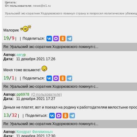
Цитата:
От пользователя:
news@e1.ru
Уральский экс-соратник Ходорковского покинул страну и попросил политическое убежи
Малорик
19
/
9
|
|
Поделиться:
Re: Уральский экс-соратник Ходорковского покинул с...
Автор:
авгу
p
Дата:
11 декабря 2021 17:26
Меня тоже возьмите!
19
/
1
|
|
Поделиться:
Re: Уральский экс-соратник Ходорковского покинул с...
Автор:
pp6978
(О пользователе)
Дата:
11 декабря 2021 17:27
Деньги не платят, вот и поехал на родину к работодателям милостыню прос
13
/
32
|
|
Поделиться:
Re: Уральский экс-соратник Ходорковского покинул с...
Автор:
Кондрат
Филимоныч
Дата:
11 декабря 2021 17:30