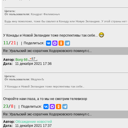
Цитата:
От пользователя:
Кондрат Филимоныч
Будь мну помоложе, тоже бы свалил в Конаду или Новую Зеландию. У этой страны нет 
У Конады и Новой Зеландии тоже перспективы так себе...
11
/
21
|
|
Поделиться:
Re: Уральский экс-соратник Ходорковского покинул с...
Автор:
Borg 66
Дата:
11 декабря 2021 17:36
Цитата:
От пользователя:
МедленЪ
У Конады и Новой Зеландии тоже перспективы так себе..
Откройте нам глаза, а то мы не смотрим телевизор
23
/
8
|
|
Поделиться:
Re: Уральский экс-соратник Ходорковского покинул с...
Автор:
Обсаждение
новостей
Дата:
11 декабря 2021 17:37