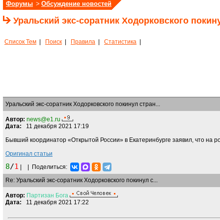
Форумы
>
Обсуждение новостей
Уральский экс-соратник Ходорковского покин
Список Тем
|
Поиск
|
Правила
|
Статистика
|
Уральский экс-соратник Ходорковского покинул стран...
Автор:
news@e1.ru
Дата:
11 декабря 2021 17:19
Бывший координатор «Открытой России» в Екатеринбурге заявил, что на р
Оригинал статьи
8
/
1
|
|
Поделиться:
Re: Уральский экс-соратник Ходорковского покинул с...
Автор:
Партизан
Бога
Дата:
11 декабря 2021 17:22