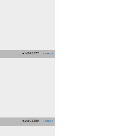
#14698277
наверх
#14698280
наверх