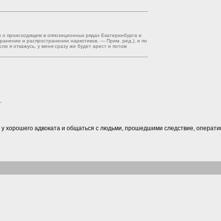
 о происходящем в оппозиционных рядах Екатеринбурга и
хранении и распространении наркотиков. — Прим. ред.), и по
ли я откажусь, у меня сразу же будет арест и потом
.
я у хорошего адвоката и общаться с людьми, прошедшими следствие, операти