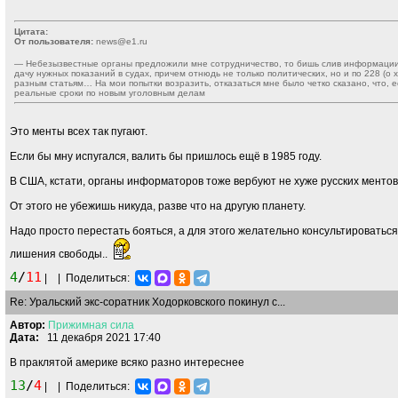
Цитата:
От пользователя:
news@e1.ru
— Небезызвестные органы предложили мне сотрудничество, то бишь слив информации
дачу нужных показаний в судах, причем отнюдь не только политических, но и по 228 (о 
разным статьям… На мои попытки возразить, отказаться мне было четко сказано, что, ес
реальные сроки по новым уголовным делам
Это менты всех так пугают.
Если бы мну испугался, валить бы пришлось ещё в 1985 году.
В США, кстати, органы информаторов тоже вербуют не хуже русских ментов
От этого не убежишь никуда, разве что на другую планету.
Надо просто перестать бояться, а для этого желательно консультироватьс
лишения свободы..
4
/
11
|
|
Поделиться:
Re: Уральский экс-соратник Ходорковского покинул с...
Автор:
Прижимная
сила
Дата:
11 декабря 2021 17:40
В праклятой америке всяко разно интереснее
13
/
4
|
|
Поделиться: