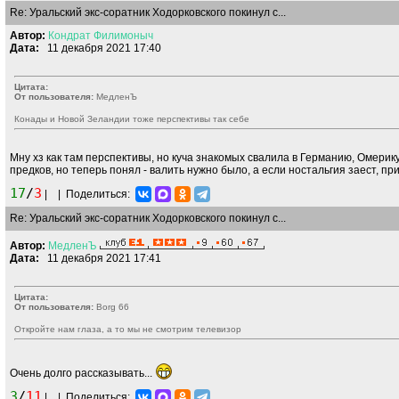
Re: Уральский экс-соратник Ходорковского покинул с...
Автор:
Кондрат
Филимоныч
Дата:
11 декабря 2021 17:40
Цитата:
От пользователя:
МедленЪ
Конады и Новой Зеландии тоже перспективы так себе
Мну хз как там перспективы, но куча знакомых свалила в Германию, Омерик
предков, но теперь понял - валить нужно было, а если ностальгия заест, пр
17
/
3
|
|
Поделиться:
Re: Уральский экс-соратник Ходорковского покинул с...
Автор:
МедленЪ
Дата:
11 декабря 2021 17:41
Цитата:
От пользователя:
Borg 66
Откройте нам глаза, а то мы не смотрим телевизор
Очень долго рассказывать...
3
/
11
|
|
Поделиться: