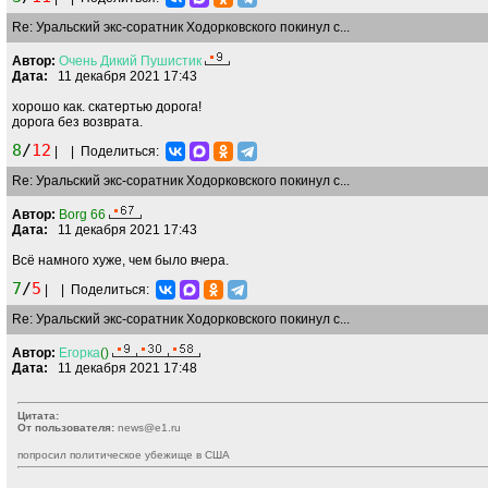
Re: Уральский экс-соратник Ходорковского покинул с...
Автор:
Очень
Дикий
Пушистик
Дата:
11 декабря 2021 17:43
хорошо как. скатертью дорога!
дорога без возврата.
8
/
12
|
|
Поделиться:
Re: Уральский экс-соратник Ходорковского покинул с...
Автор:
Borg 66
Дата:
11 декабря 2021 17:43
Всё намного хуже, чем было вчера.
7
/
5
|
|
Поделиться:
Re: Уральский экс-соратник Ходорковского покинул с...
Автор:
Егорка
()
Дата:
11 декабря 2021 17:48
Цитата:
От пользователя:
news@e1.ru
попросил политическое убежище в США