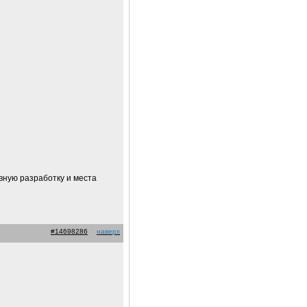
вную разработку и места
#14698286
наверх