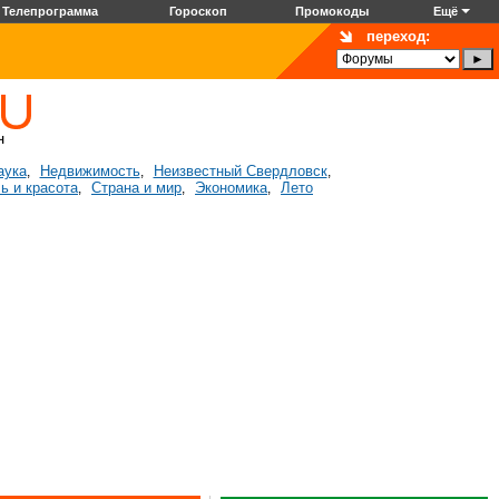
Телепрограмма
Гороскоп
Промокоды
Ещё
переход:
аука
Недвижимость
Неизвестный Свердловск
,
,
,
ь и красота
Страна и мир
Экономика
Лето
,
,
,