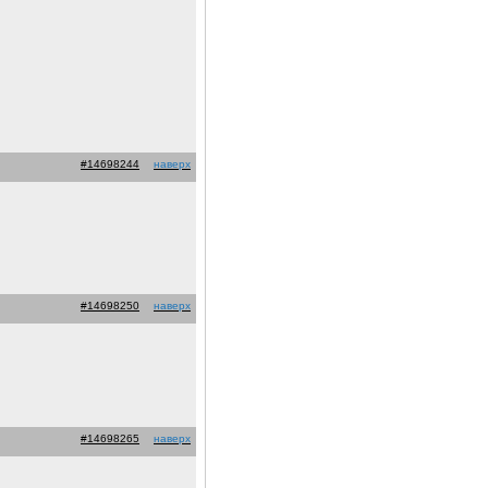
#14698244
наверх
#14698250
наверх
#14698265
наверх