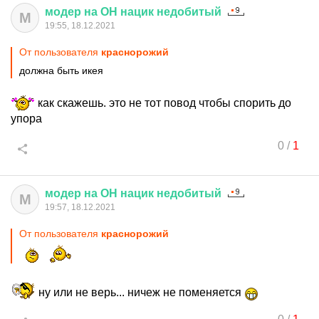
модер
на
ОН
нацик
недобитый
М
19:55, 18.12.2021
От пользователя
краснорожий
должна быть икея
как скажешь. это не тот повод чтобы спорить до
упора
0
/
1
модер
на
ОН
нацик
недобитый
М
19:57, 18.12.2021
От пользователя
краснорожий
ну или не верь... ничеж не поменяется