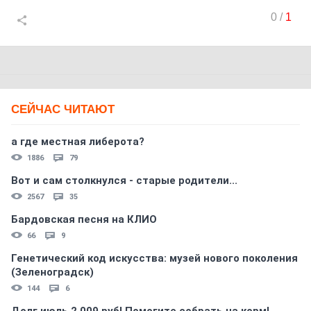
0
/
1
СЕЙЧАС ЧИТАЮТ
а где местная либерота?
1886
79
Вот и сам столкнулся - старые родители...
2567
35
Бардовская песня на КЛИО
66
9
Генетический код искусства: музей нового поколения
(Зеленоградск)
144
6