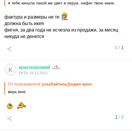
я тебе кинула такой же цвет в леруа. нафег твою икею
фактура и размеры не те
должна быть икея
фигня, за два года не исчезла из продажи, за месяц
никуда не денется
0
/
1
краснорожий
К
19:54, 18.12.2021
От пользователя
улыбайтесь))один хрен
верь мне
1
/
0