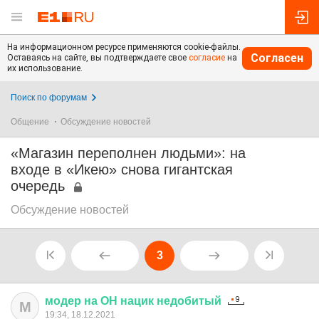
На информационном ресурсе применяются cookie-файлы.
Согласен
Оставаясь на сайте, вы подтверждаете свое
согласие
на
их использование.
Поиск по форумам
Общение
Обсуждение новостей
«Магазин переполнен людьми»: на
входе в «Икею» снова гигантская
очередь
Обсуждение новостей
3
модер
на
ОН
нацик
недобитый
М
19:34, 18.12.2021