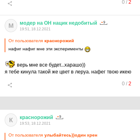
0
/
2
модер
на
ОН
нацик
недобитый
М
19:51, 18.12.2021
От пользователя
краснорожий
нафиг нафиг мне эти эксперименты
верь мне все будет...харашо))
я тебе кинула такой же цвет в леруа. нафег твою икею
0
/
2
краснорожий
К
19:53, 18.12.2021
От пользователя
улыбайтесь))один хрен