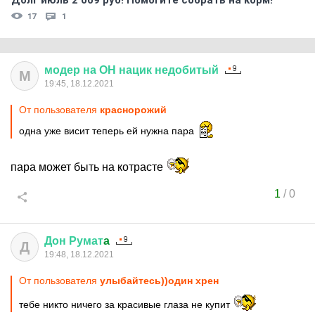
Долг июль 2 009 руб! Помогите собрать на корм!
17
1
модер
на
ОН
нацик
недобитый
М
19:45, 18.12.2021
От пользователя
краснорожий
одна уже висит теперь ей нужна пара
пара может быть на котрасте
1
/
0
Дон
Румат
a
Д
19:48, 18.12.2021
От пользователя
улыбайтесь))один хрен
тебе никто ничего за красивые глаза не купит