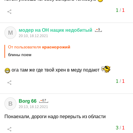
1
/
1
модер
на
ОН
нацик
недобитый
М
20:10, 18.12.2021
От пользователя
краснорожий
блины поем
ога там же где твой хрен в меду подают
1
/
1
Borg 66
B
20:13, 18.12.2021
Понаехали, дороги надо перерыть из области
3
/
1