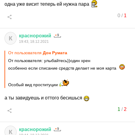
одна уже висит теперь ей нужна пара
0
/
1
краснорожий
К
19:43, 18.12.2021
От пользователя
Дон Руматa
От пользователя: улыбайтесь))один хрен
особенно если списание средств делает не моя карта
Особый вид проституции
а ты завидуешь и оттого бесишься
1
/
2
краснорожий
К