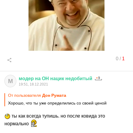
0
/
1
модер
на
ОН
нацик
недобитый
М
19:51, 18.12.2021
От пользователя
Дон Руматa
Хорошо, что ты уже определились со своей ценой
ты как всегда тупишь. но после ковида это
нормально