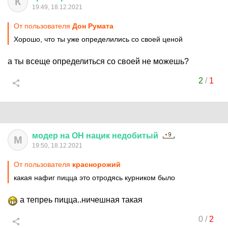
К
19:49, 18.12.2021
От пользователя
Дон Руматa
Хорошо, что ты уже определились со своей ценой
а ты всеще определиться со своей не можешь?
2
/
1
модер
на
ОН
нацик
недобитый
М
19:50, 18.12.2021
От пользователя
краснорожий
какая нафиг пицца это отродясь курником было
а тепреь пицца..ничешная такая
0
/
2