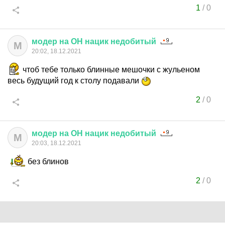
1
/
0
модер
на
ОН
нацик
недобитый
М
20:02, 18.12.2021
чтоб тебе только блинные мешочки с жульеном
весь будущий год к столу подавали
2
/
0
модер
на
ОН
нацик
недобитый
М
20:03, 18.12.2021
без блинов
2
/
0