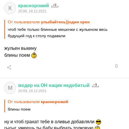
краснорожий
К
20:06, 18.12.2021
От пользователя
улыбайтесь))один хрен
чтоб тебе только блинные мешочки с жульеном весь
будущий год к столу подавали
жульен выкину
блины поем
0
модер
на
ОН
нацик
недобитый
М
20:09, 18.12.2021
От пользователя
краснорожий
блины поем
ну и чтоб гранат тебе в оливье добавляли
гыгыг. умеешь ты бабу выбрать толковую