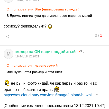
19:44, 18.12.2021
От пользователя
She (чипирована трижды)
В Еромолинских купи да в малиновое варенье макай
сосиску? фрикадельки?
0
/
1
модер
на
ОН
нацик
недобитый
М
19:44, 18.12.2021
От пользователя
краснорожий
мне нужен этот размер и этот цвет
не рычи. фото кидай. че как первый раз то. и вс
еранво ты бесячка и враль
https://res.cloudinary.com/lmru/image/upload/b_whi...
,c_pad,d_photoiscoming.png,f_auto,h_2000,q_auto,w_2000/v1/LMCode/82877532_drw_01.jpg
[Сообщение изменено пользователем 18.12.2021 19:47]