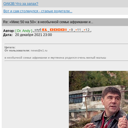
ОАКЗВ Что за запах?
Вот и сам столкнулся - старые родители...
Re: «Микс 50 на 50»: в необычной семье африканки и...
Автор:
[ Dr. Andy ]
Дата:
20 декабря 2021 23:00
Цитата:
От пользователя:
news@e1.ru
в необычной семье африканки и якутянина родился очень милый малыш