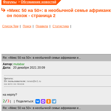
Форумы
>
Обсуждение новостей
«Микс 50 на 50»: в необычной семье африкан
он похож - страница 2
Список Тем
|
Поиск
|
Правила
|
Статистика
|
Re: «Микс 50 на 50»: в необычной семье африканки и...
Автор:
mutabar
Дата:
20 декабря 2021 20:09
Цитата:
От пользователя:
news@e1.ru
на кого он похож
на нерпу?
2
/
3
|
|
Поделиться:
Re: «Микс 50 на 50»: в необычной семье африканки и...