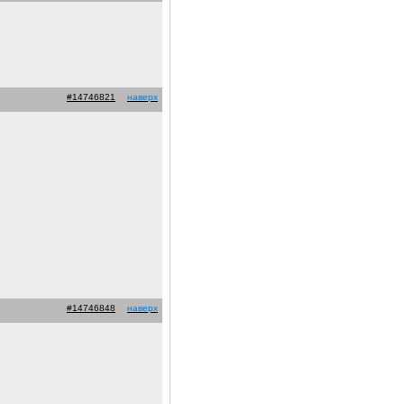
#14746821
наверх
#14746848
наверх