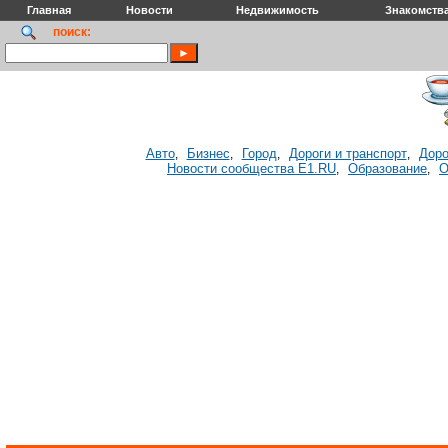
Главная
Новости
Недвижимость
Знакомств
поиск:
Авто
Бизнес
Город
Дороги и транспорт
Доро
,
,
,
,
Новости сообщества E1.RU
Образование
О
,
,