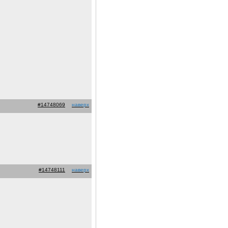
#14748069
наверх
#14748111
наверх