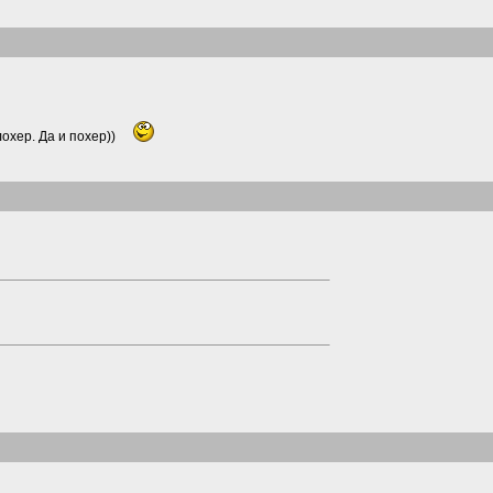
охер. Да и похер))