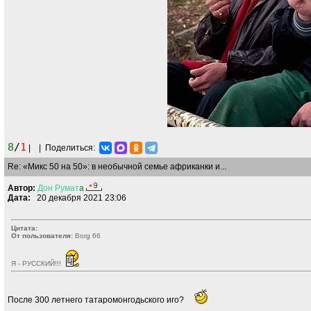
8
/
1
|
|
Поделиться:
Re: «Микс 50 на 50»: в необычной семье африканки и...
Автор:
Дон
Румат
a
Дата:
20 декабря 2021 23:06
Цитата:
От пользователя:
Borg 66
Я - РУССКИЙ!!!
После 300 летнего татаромонгодьского иго?