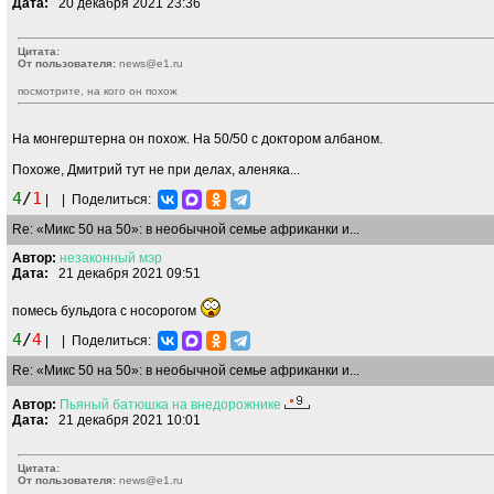
Дата:
20 декабря 2021 23:36
Цитата:
От пользователя:
news@e1.ru
посмотрите, на кого он похож
На монгерштерна он похож. На 50/50 с доктором албаном.
Похоже, Дмитрий тут не при делах, аленяка...
4
/
1
|
|
Поделиться:
Re: «Микс 50 на 50»: в необычной семье африканки и...
Автор:
незаконный
мэр
Дата:
21 декабря 2021 09:51
помесь бульдога с носорогом
4
/
4
|
|
Поделиться:
Re: «Микс 50 на 50»: в необычной семье африканки и...
Автор:
Пьяный
батюшка
на
внедорожнике
Дата:
21 декабря 2021 10:01
Цитата:
От пользователя:
news@e1.ru