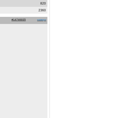
820
2360
#14746935
наверх