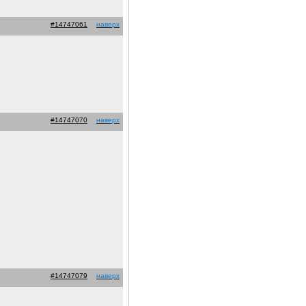
#14747061
наверх
#14747070
наверх
#14747079
наверх