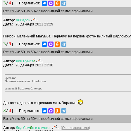
3
/
4
|
|
Поделиться:
Re: «Микс 50 на 50»: в необычной семье африканки и...
Автор:
Аббадон
Дата:
20 декабря 2021 23:29
Ничоси, маленький Макумба. Перьями на первом фото- вылитый Варломобл
3
/
0
|
|
Поделиться:
Re: «Микс 50 на 50»: в необычной семье африканки и...
Автор:
Дон
Румат
a
Дата:
20 декабря 2021 23:30
Цитата:
От пользователя:
Abadonnа.
вылитый Варломоблохер.
Дак очевидно, что согрешила мать Варлама
3
/
0
|
|
Поделиться:
Re: «Микс 50 на 50»: в необычной семье африканки и...
Автор:
Дед
Сем
ё
н
и
самогон
(О пользователе)