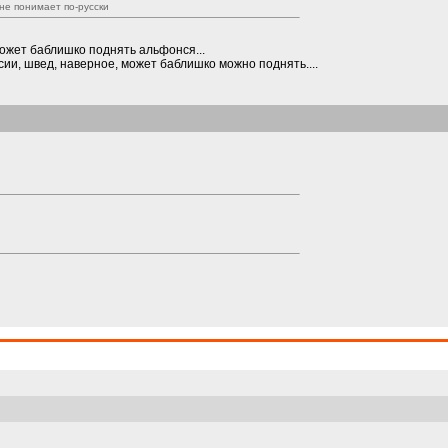
не понимает по-русски
 может баблишко поднять альфонся...
ссии, швед, наверное, может баблишко можно поднять....