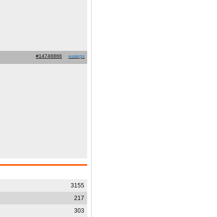
#14746866
наверх
3155
217
303