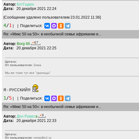
Автор:
КотГадюн
Дата:
20 декабря 2021 22:24
[Сообщение удалено пользователем 23.01.2022 11:36]
4
/
1
|
|
Поделиться:
Re: «Микс 50 на 50»: в необычной семье африканки и...
Автор:
Borg 66
Дата:
20 декабря 2021 22:25
Цитата:
От пользователя:
Zима
Мы же тоже тут все "уральцы"
Я - РУССКИЙ!!!
1
/
5
|
|
Поделиться:
Re: «Микс 50 на 50»: в необычной семье африканки и...
Автор:
Дон
Румат
a
Дата:
20 декабря 2021 22:33
Цитата:
От пользователя:
news@e1.ru