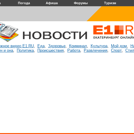
а
Погода
Афиша
Форумы
Туризм
жное видео E1.RU
Еда
Здоровье
Криминал
Культура
Мой дом
Н
,
,
,
,
,
,
н и она
Политика
Происшествия
Работа
Развлечения
Спорт
Стил
,
,
,
,
,
,