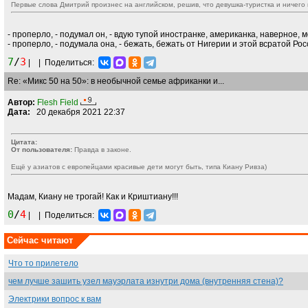
Первые слова Дмитрий произнес на английском, решив, что девушка-туристка и ничего 
- проперло, - подумал он, - вдую тупой иностранке, американка, наверное,
- проперло, - подумала она, - бежать, бежать от Нигерии и этой всратой Ро
7
/
3
|
|
Поделиться:
Re: «Микс 50 на 50»: в необычной семье африканки и...
Автор:
Flesh Field
Дата:
20 декабря 2021 22:37
Цитата:
От пользователя:
Правда в законе.
Ещё у азиатов с европейцами красивые дети могут быть, типа Киану Ривза)
Мадам, Киану не трогай! Как и Криштиану!!!
0
/
4
|
|
Поделиться:
Сейчас читают
Что то прилетело
чем лучше зашить узел мауэрлата изнутри дома (внутренняя стена)?
Электрики вопрос к вам