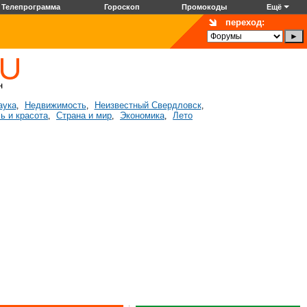
Телепрограмма
Гороскоп
Промокоды
Ещё
переход:
аука
Недвижимость
Неизвестный Свердловск
,
,
,
ь и красота
Страна и мир
Экономика
Лето
,
,
,