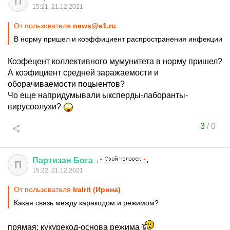
П
15:21, 21.12.2021
От пользователя
news@e1.ru
В норму пришел и коэффициент распространения инфекции
Коэфецент коллективного мумунитета в норму пришел?
А коэфициент средней заражаемости и
оборачиваемости поцыентов?
Чо еще напридумывали ыксперды-лаборанты-
вирусоолухи?
3
/
0
Партизан
Бога
П
15:22, 21.12.2021
От пользователя
IraIrit (Ирина)
Какая связь между каракодом и режимом?
прямая: кукурекод-основа режима