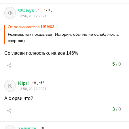
ФСБук
Ф
13:56, 21.12.2021
От пользователя
USM63
Режимы, как показывает История, обычно не ослабляют, а
свергают.
Согласен полностью, на все 146%
5
/
0
Kipri
K
13:56, 21.12.2021
А с орви что?
3
/
0
хулиган