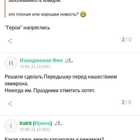
заболеваемость ковидом.
это плохая или хорошая новость?
"Герои" напряглись
2
/
0
Изощренная
Фея
И
15:04, 21.12.2021
Решили сделать Передышку перед нашествием
омикрона.
Некогда им. Праздники отметить хотят.
2
/
0
IraIrit (
Ирина
)
I
15:08, 21.12.2021
Какая связь между каракодом и режимом?