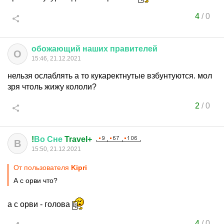
4
/
0
обожающий
наших
правителей
О
15:46, 21.12.2021
нельзя ослаблять а то кукаректнутые взбунтуются. мол
зря чтоль жижу кололи?
2
/
0
!
Во
Сне
Travel+
В
15:50, 21.12.2021
От пользователя
Kipri
А с орви что?
а с орви - голова
4
/
0