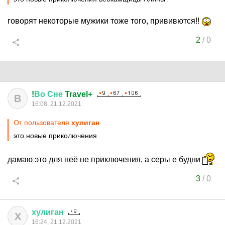
говорят некоторые мужики тоже того, прививются!!
2
/
0
!
Во
Сне
Travel+
В
16:08, 21.12.2021
От пользователя
хулиган
это новые приколючения
дамаю это для неё не приключения, а серы е будни
3
/
0
хулиган
Х
16:24, 21.12.2021