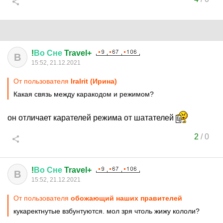
!
Во
Сне
Travel+
В
15:52, 21.12.2021
От пользователя
IraIrit (Ирина)
Какая связь между каракодом и режимом?
он отличает карателей режима от шатателей
2
/
0
!
Во
Сне
Travel+
В
15:52, 21.12.2021
От пользователя
обожающий наших правителей
кукаректнутые взбунтуются. мол зря чтоль жижу кололи?