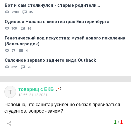
Вот и сам столкнулся - старые родители...
2200
35
Одиссея Нолана в кинотеатрах Екатеринбурга
308
16
Генетический код искусства: музей нового поколения
(Зеленоградск)
77
4
Салонное зеркало заднего вида Outback
322
20
товарищ
с
ЕКБ
Т
13:55, 21.12.2021
Напомню, что санитар усиленно обязал прививаться
студентов, вопрос - зачем?
1
/
1