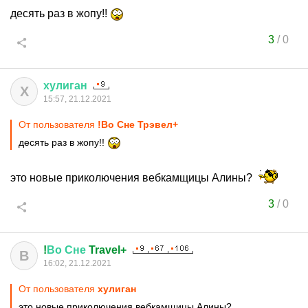
десять раз в жопу!!
3
/
0
хулиган
Х
15:57, 21.12.2021
От пользователя
!Во Сне Трэвел+
десять раз в жопу!!
это новые приколючения вебкамщицы Алины?
3
/
0
!
Во
Сне
Travel+
В
16:02, 21.12.2021
От пользователя
хулиган
это новые приколючения вебкамщицы Алины?