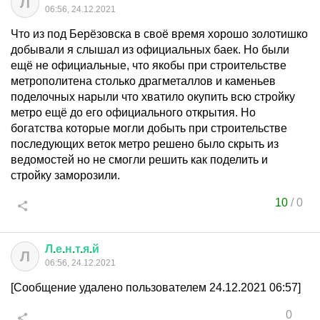
Л
06:56, 24.12.2021
Что из под Берёзовска в своё время хорошо золотишко
добывали я слышал из официальных баек. Но были
ещё не официальные, что якобы при строительстве
метрополитена столько драгметаллов и каменьев
поделочных нарыли что хватило окупить всю стройку
метро ещё до его официального открытия. Но
богатства которые могли добыть при строительстве
последующих веток метро решено было скрыть из
ведомостей но не смогли решить как поделить и
стройку заморозили.
10
/
0
Л
.
е
.
н
.
т
.
я
.
й
Л
06:56, 24.12.2021
[Сообщение удалено пользователем 24.12.2021 06:57]
0