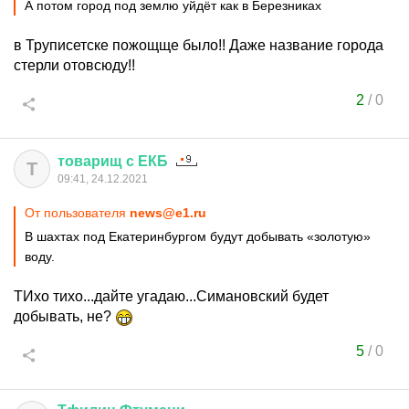
А потом город под землю уйдёт как в Березниках
в Труписетске пожощще было!! Даже название города
стерли отовсюду!!
2
/
0
товарищ
с
ЕКБ
Т
09:41, 24.12.2021
От пользователя
news@e1.ru
В шахтах под Екатеринбургом будут добывать «золотую»
воду.
ТИхо тихо...дайте угадаю...Симановский будет
добывать, не?
5
/
0