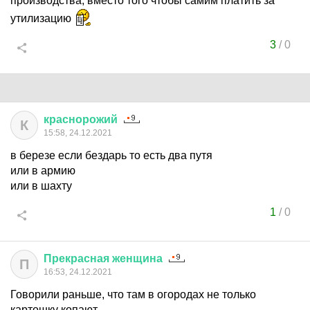
производства, вместо того чтобы самим платить за
утилизацию
3
/
0
краснорожий
К
15:58, 24.12.2021
в березе если бездарь то есть два путя
или в армию
или в шахту
1
/
0
Прекрасная
женщина
П
16:53, 24.12.2021
Говорили раньше, что там в огородах не только
картошку копают.