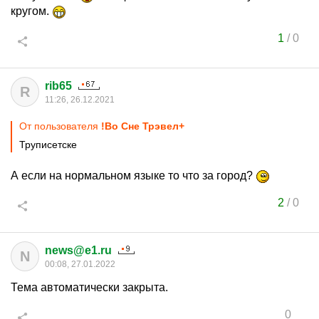
кругом.
1
/
0
rib65
R
11:26, 26.12.2021
От пользователя
!Во Сне Трэвел+
Труписетске
А если на нормальном языке то что за город?
2
/
0
news@e1.ru
N
00:08, 27.01.2022
Тема автоматически закрыта.
0