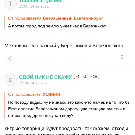
Тфилин
Фтумани
Т
15:06, 24.12.2021
От пользователя
Безбашенный Екатеринбург
А потом город под землю уйдёт как в Березниках
Механизм зело разный у Березников и Березовского.
0
СВОЙ
НИК
НЕ
СКАЖУ
С
15:34, 24.12.2021
От пользователя
XО3ЯИH
По поводу воды.. ну не знаю, это какой-то намёк на то что бы
Екат оплатил Берёзовчанам дорогущую станцию очистки и
потом втридорого покупал воду?
хитрые товарищи будут продавать, так скажем, отходы