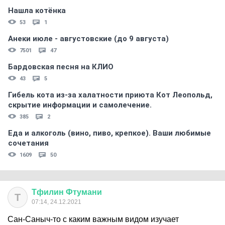
Нашла котёнка
53
1
Анеки июле - августовские (до 9 августа)
7501
47
Бардовская песня на КЛИО
43
5
Гибель кота из-за халатности приюта Кот Леопольд,
скрытиe информации и самолечение.
385
2
Еда и алкоголь (вино, пиво, крепкое). Ваши любимые
сочетания
1609
50
Тфилин
Фтумани
Т
07:14, 24.12.2021
Сан-Саныч-то с каким важным видом изучает