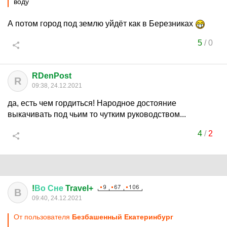
воду
А потом город под землю уйдёт как в Березниках
5
/
0
RDenPost
R
09:38, 24.12.2021
да, есть чем гордиться! Народное достояние
выкачивать под чьим то чутким руководством...
4
/
2
!
Во
Сне
Travel+
В
09:40, 24.12.2021
От пользователя
Безбашенный Екатеринбург