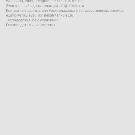
WhatsApp, Viber, Telegram: +7 909 704-57-70
Электронный адрес редакции:
e1@shkulev.ru
Контактные данные для Роскомнадзора и государственных органов:
e1info@shkulev.ru
,
juristekat@shkulev.ru
Техподдержка:
help@shkulev.ru
Рекомендательные системы