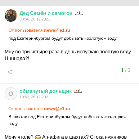
Дед
Семён
и
самогон
00:56, 26.12.2021
От пользователя
news@e1.ru
под Екатеринбургом будут добывать «золотую» воду.
Мну по три-четыре раза в день испускаю золотую воду.
Ннннада?!
1
/
0
обманутый
дольщик
О
10:52, 26.12.2021
От пользователя
news@e1.ru
В шахтах под Екатеринбургом будут добывать «золотую»
воду
Мочу чтоле?
А нафига в шахтах? Стока нужников