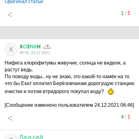
Оригинал статьи
1
/
5
X
О
3
ЯИ
H
X
06:45, 24.12.2021
Нифига хлорофитумы живучие, солнца не видели, а
растут ведь.
По поводу воды.. ну не знаю, это какой-то намёк на то
что бы Екат оплатил Берёзовчанам дорогущую станцию
очистки и потом втридорого покупал воду?
[Сообщение изменено пользователем 24.12.2021 06:46]
4
/
1
Л
.
е
.
н
.
т
.
я
.
й