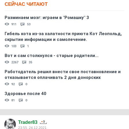
СЕЙЧАС ЧИТАЮТ
Разминаем мозг: играем в "Ромашку" 3
911
53
Гибель кота из-за халатности приюта Кот Леопольд,
скрытиe информации и самолечение.
103
1
Вот и сам столкнулся - старые родители...
2267
35
Работодатель решил внести свое поставновление и
отказывается оплачивать 2 дня донорских
92
0
Здоровье после 40
81
0
Trader83
23:55, 24.12.2021