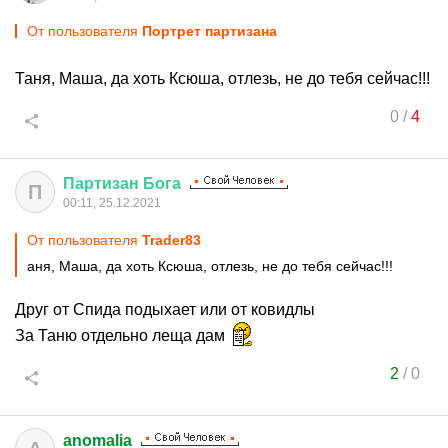
От пользователя
Портрет партизана
Таня, Маша, да хоть Ксюша, отлезь, не до тебя сейчас!!!
0
/
4
Партизан
Бога
П
00:11, 25.12.2021
От пользователя
Trader83
аня, Маша, да хоть Ксюша, отлезь, не до тебя сейчас!!!
Друг от Спида подыхает или от ковидлы
За Таню отдельно леща дам
2
/
0
anomalia