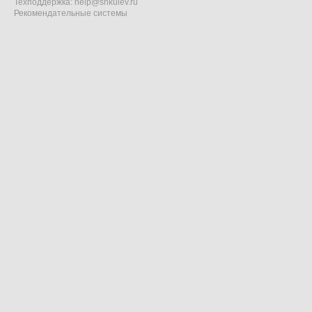
Техподдержка:
help@shkulev.ru
Рекомендательные системы