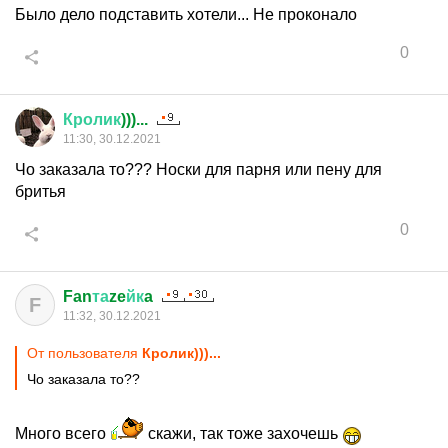
Было дело подставить хотели... Не проконало
0
Кролик
)))...
11:30, 30.12.2021
Чо заказала то??? Носки для парня или пену для
бритья
0
Fan
та
ze
йк
a
F
11:32, 30.12.2021
От пользователя
Кролик)))...
Чо заказала то??
Много всего
скажи, так тоже захочешь