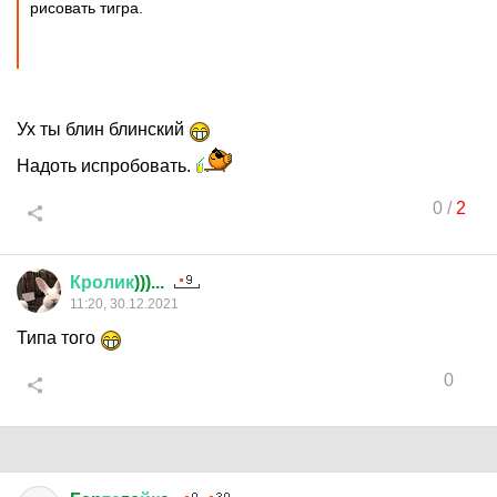
рисовать тигра.
Ух ты блин блинский
Надоть испробовать.
0
/
2
Кролик
)))...
11:20, 30.12.2021
Типа того
0