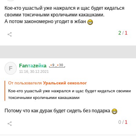
Кое-кто ушастый уже нажрался и щас будет кидаться
своими токсичными кроличьими какашками.
А потом закономерно угодит в жбан
2
/
1
Fan
та
ze
йк
a
F
11:16, 30.12.2021
От пользователя
Уральский сексолог
Кое-кто ушастый уже нажрался и щас будет кидаться своими
токсичными кроличьими какашками
Потому что как дурак будет сидеть без подарка
0
/
1