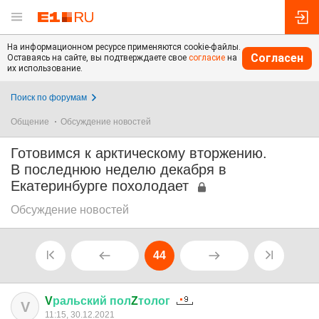
На информационном ресурсе применяются cookie-файлы.
Согласен
Оставаясь на сайте, вы подтверждаете свое
согласие
на
их использование.
Поиск по форумам
Общение
Обсуждение новостей
Готовимся к арктическому вторжению.
В последнюю неделю декабря в
Екатеринбурге похолодает
Обсуждение новостей
44
V
ральский
пол
Z
толог
V
11:15, 30.12.2021