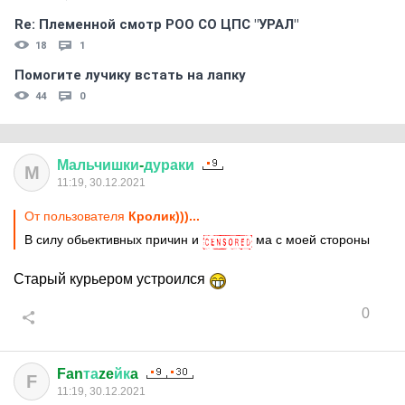
Re: Племеннoй смoтр РOO CO ЦПС "УРАЛ"
18
1
Помогите лучику встать на лапку
44
0
Мальчишки
-
дураки
М
11:19, 30.12.2021
От пользователя
Кролик)))...
В силу обьективных причин и
ма с моей стороны
Старый курьером устроился
0
Fan
та
ze
йк
a
F
11:19, 30.12.2021