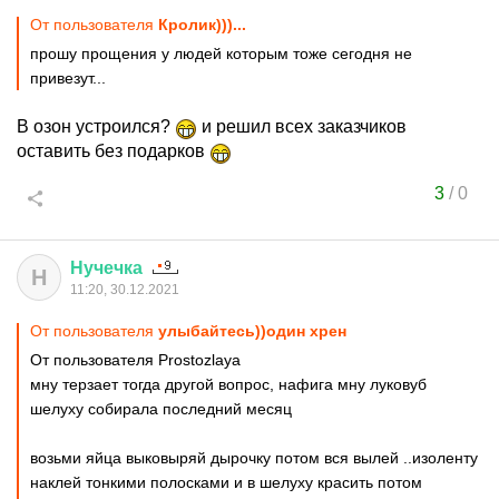
От пользователя
Кролик)))...
прошу прощения у людей которым тоже сегодня не
привезут...
В озон устроился?
и решил всех заказчиков
оставить без подарков
3
/
0
Нучечка
Н
11:20, 30.12.2021
От пользователя
улыбайтесь))один хрен
От пользователя Prostozlaya
мну терзает тогда другой вопрос, нафига мну луковуб
шелуху собирала последний месяц
возьми яйца выковыряй дырочку потом вся вылей ..изоленту
наклей тонкими полосками и в шелуху красить потом