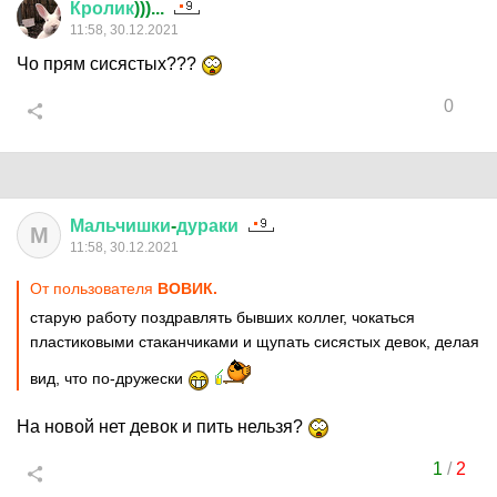
Кролик
)))...
11:58, 30.12.2021
Чо прям сисястых???
0
Мальчишки
-
дураки
М
11:58, 30.12.2021
От пользователя
ВОВИК.
старую работу поздравлять бывших коллег, чокаться
пластиковыми стаканчиками и щупать сисястых девок, делая
вид, что по-дружески
На новой нет девок и пить нельзя?
1
/
2