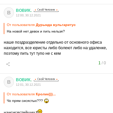
ВОВИК
.
В
12:00, 30.12.2021
От пользователя
Дурында вульгаритус
На новой нет девок и пить нельзя?
наше поздразделение отдельно от основного офиса
находится, все юристы либо болеют либо на удаленке,
поэтому пить тут тупо не с кем
1
/
0
ВОВИК
.
В
12:01, 30.12.2021
От пользователя
Кролик)))...
Чо прям сисястых???
наисисястейших