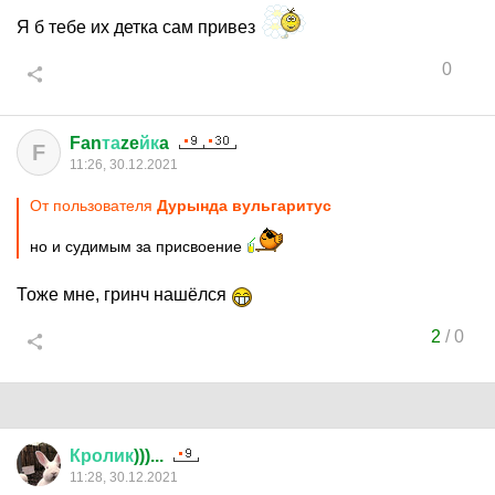
Я б тебе их детка сам привез
0
Fan
та
ze
йк
a
F
11:26, 30.12.2021
От пользователя
Дурында вульгаритус
но и судимым за присвоение
Тоже мне, гринч нашёлся
2
/
0
Кролик
)))...
11:28, 30.12.2021