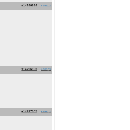
#14796984
наверх
#14796996
наверх
#14797005
наверх