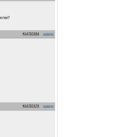
детки?
#14797464
наверх
#14797476
наверх