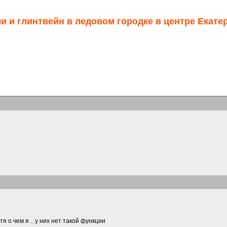
ли и глинтвейн в ледовом городке в центре Екате
я о чем я .. у них нет такой функции