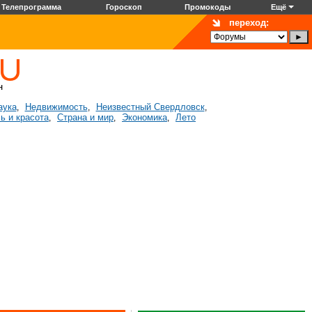
Телепрограмма
Гороскоп
Промокоды
Ещё
переход:
аука
Недвижимость
Неизвестный Свердловск
,
,
,
ь и красота
Страна и мир
Экономика
Лето
,
,
,