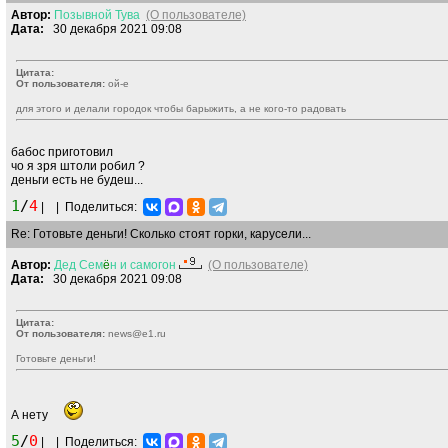
Автор:
Позывной
Тува
(О пользователе)
Дата:
30 декабря 2021 09:08
Цитата:
От пользователя:
ой-е
для этого и делали городок чтобы барыжить, а не кого-то радовать
бабос приготовил
чо я зря штоли робил ?
деньги есть не будеш...
1
/
4
|
|
Поделиться:
Re: Готовьте деньги! Сколько стоят горки, карусели...
Автор:
Дед
Сем
ё
н
и
самогон
(О пользователе)
Дата:
30 декабря 2021 09:08
Цитата:
От пользователя:
news@e1.ru
Готовьте деньги!
А нету
5
/
0
|
|
Поделиться: