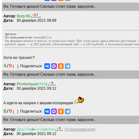
Re: Готовьте деньги! Сколько стоят горки, карусели...
Автор:
Borg 66
Дата:
30 декабря 2021 09:09
Цитата:
От пользователя:
news@e1.ru
На ярмарке можно и поесть, и согреться чаем. При этом цены здесь вполне доступные.
рублей, какао — в 150 рублей, облепиховый чай — в 100 рублей, а безалкогольный гли
Хотя не треснет?
4
/
0
|
|
Поделиться:
Re: Готовьте деньги! Сколько стоят горки, карусели...
Автор:
Prostozlaya(
МФК
)
Дата:
30 декабря 2021 09:12
А идите-ка нахрен с вашим позорищем
8
/
0
|
|
Поделиться:
Re: Готовьте деньги! Сколько стоят горки, карусели...
Автор:
Дед
Сем
ё
н
и
самогон
(О пользователе)
Дата:
30 декабря 2021 09:12