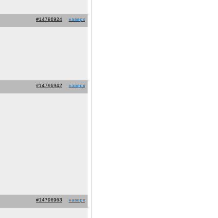
#14796924
наверх
#14796942
наверх
#14796963
наверх