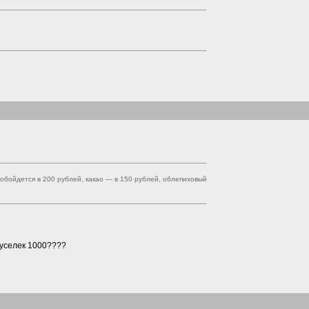
обойдется в 200 рублей, какао — в 150 рублей, облепиховый
руселек 1000????