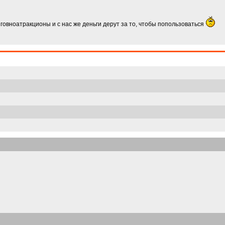
говноатракционы и с нас же деньги дерут за то, чтобы попользоваться