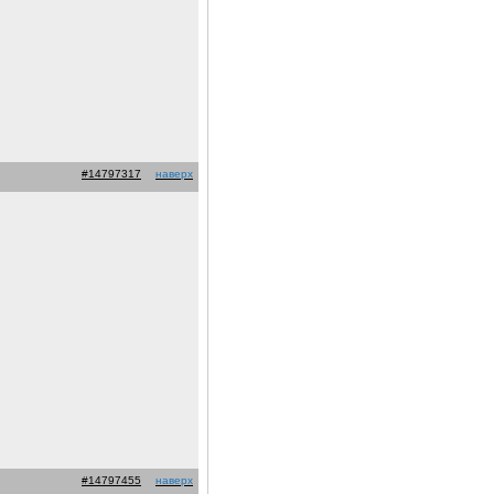
#14797317
наверх
#14797455
наверх