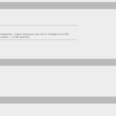
 Например, стакан капучино или латте обойдется в 200
нтвейн — в 160 рублей.