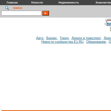
Главная
Новости
Недвижимость
Знакомств
поиск:
Авто
Бизнес
Город
Дороги и транспорт
Доро
,
,
,
,
Новости сообщества E1.RU
Образование
О
,
,