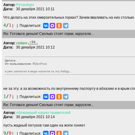
Автор:
Рутенберг
Дата:
30 декабря 2021 10:11
Что делать на этих омерзительных горках? Зачем вваливать на них стольк
4
/
1
|
|
Поделиться:
Re: Готовьте деньги! Сколько стоят горки, карусели...
Автор:
codavr
Дата:
30 декабря 2021 10:12
Цитата:
От пользователя:
RDenPost
я уже заплатил в виде налогов за эту байду...
не за эту. а за возможность по внутреннему паспорту в абхазию и в крым сг
1
/
7
|
|
Поделиться:
Re: Готовьте деньги! Сколько стоят горки, карусели...
Автор:
обожающий
наших
правителей
Дата:
30 декабря 2021 10:14
пусть жадный петухов там один на жопе гоняет
9
/
0
|
|
Поделиться: