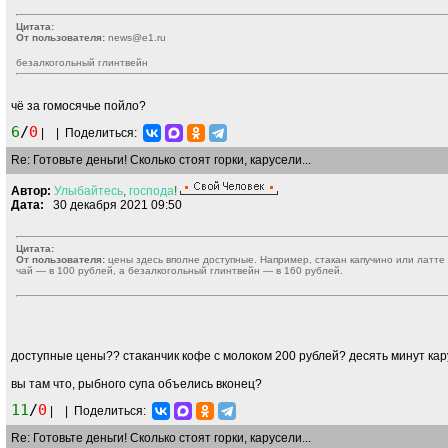
Цитата:
От пользователя:
news@e1.ru
безалкогольный глинтвейн
чё за гомосячье пойло?
6
/
0
|
|
Поделиться:
Re: Готовьте деньги! Сколько стоят горки, карусели...
Автор:
Улыбайтесь
,
господа
!
Дата:
30 декабря 2021 09:50
Цитата:
От пользователя:
цены здесь вполне доступные. Например, стакан капучино или латте 
чай — в 100 рублей, а безалкогольный глинтвейн — в 160 рублей.
доступные цены?? стаканчик кофе с молоком 200 рублей? десять минут ка
вы там что, рыбного супа объелись вконец?
11
/
0
|
|
Поделиться:
Re: Готовьте деньги! Сколько стоят горки, карусели...