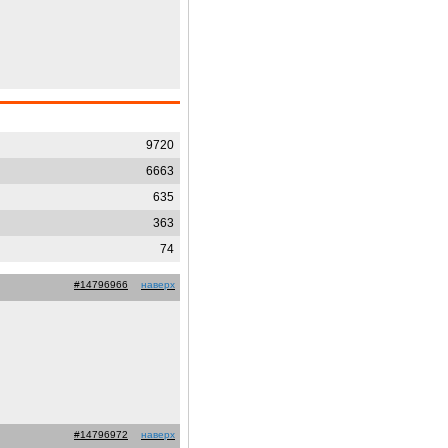
9720
6663
635
363
74
#14796966
наверх
#14796972
наверх