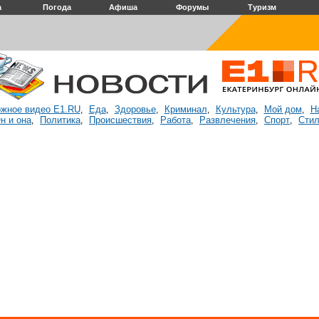
а
Погода
Афиша
Форумы
Туризм
жное видео E1.RU
Еда
Здоровье
Криминал
Культура
Мой дом
Н
,
,
,
,
,
,
н и она
Политика
Происшествия
Работа
Развлечения
Спорт
Стил
,
,
,
,
,
,