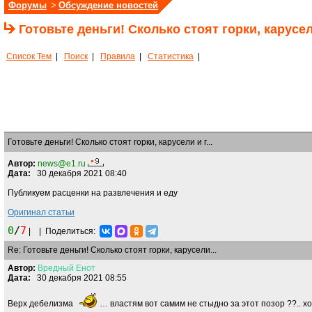
Форумы
>
Обсуждение новостей
Готовьте деньги! Сколько стоят горки, карусе
Список Тем
|
Поиск
|
Правила
|
Статистика
|
Готовьте деньги! Сколько стоят горки, карусели и г...
Автор:
news@e1.ru
Дата:
30 декабря 2021 08:40
Публикуем расценки на развлечения и еду
Оригинал статьи
0
/
7
|
|
Поделиться:
Re: Готовьте деньги! Сколько стоят горки, карусели...
Автор:
Вредный
Енот
Дата:
30 декабря 2021 08:55
Верх дебелизма
… властям вот самим не стыдно за этот позор ??.. хот