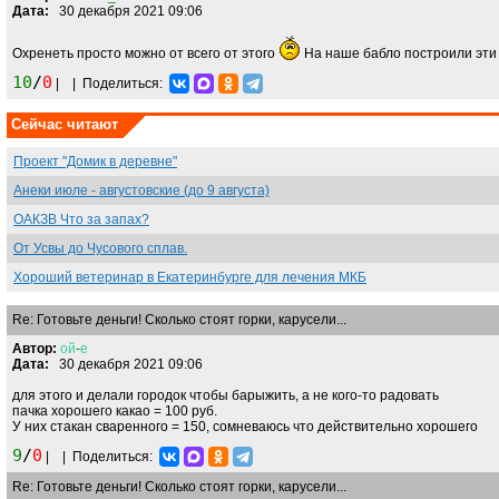
Дата:
30 декабря 2021 09:06
Охренеть просто можно от всего от этого
На наше бабло построили эти 
10
/
0
|
|
Поделиться:
Сейчас читают
Проект "Домик в деревне"
Анеки июле - августовские (до 9 августа)
ОАКЗВ Что за запах?
От Усвы до Чусового сплав.
Хороший ветеринар в Екатеринбурге для лечения МКБ
Re: Готовьте деньги! Сколько стоят горки, карусели...
Автор:
ой
-
е
Дата:
30 декабря 2021 09:06
для этого и делали городок чтобы барыжить, а не кого-то радовать
пачка хорошего какао = 100 руб.
У них стакан сваренного = 150, сомневаюсь что действительно хорошего
9
/
0
|
|
Поделиться:
Re: Готовьте деньги! Сколько стоят горки, карусели...