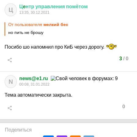
Ц
e
нтр
управления
помётом
Ц
13:35, 30.12.2021
От пользователя
мелкий бес
но пить не брошу
Посибо шо напомнил про КиБ через дорогу.
3
/
0
news@e1.ru
N
00:08, 31.01.2022
Тема автоматически закрыта.
0
Поделиться