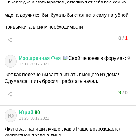
в колледже и стать юристом, оттолкнул от себя всю семью.
мде, а доучился бы, бухать бы стал не в силу пагубной
привычки, а в силу необходимости
0
/
1
Изощренная
Фея
И
12:17, 30.12.2021
Вот как полезно бывает выгнать пьющего из дома!
Одумался , пить бросил , работать начал.
3
/
0
Юрий
90
Ю
13:25, 30.12.2021
Якупова , напиши лучше , как в Раше возрождается
крепостное право в лице