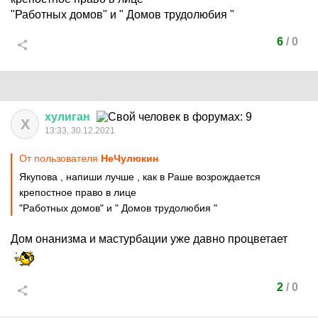
"Работных домов" и " Домов трудолюбия "
6
/
0
хулиган
Х
13:33, 30.12.2021
От пользователя
НеЧулюкин
Якупова , напиши лучше , как в Раше возрождается
крепостное право в лице
"Работных домов" и " Домов трудолюбия "
Дом онанизма и мастурбации уже давно процветает
2
/
0