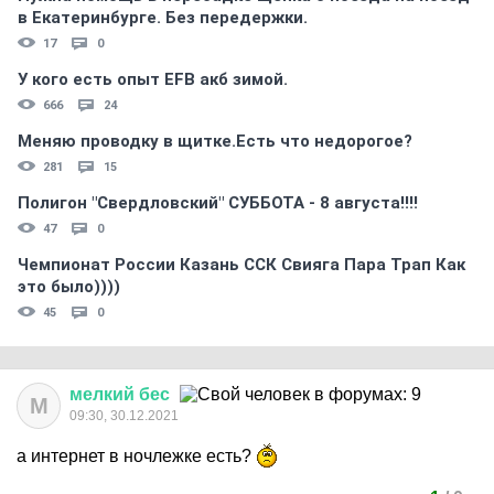
в Екатеринбурге. Без передержки.
17
0
У кого есть опыт EFB акб зимой.
666
24
Меняю проводку в щитке.Есть что недорогое?
281
15
Полигон "Свердловский" СУББОТА - 8 августа!!!!
47
0
Чемпионат России Казань ССК Свияга Пара Трап Как
это было))))
45
0
мелкий
бес
М
09:30, 30.12.2021
а интернет в ночлежке есть?