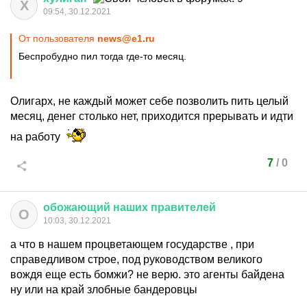
Х
09:54, 30.12.2021
От пользователя
news@e1.ru
Беспробудно пил тогда где-то месяц.
Олигарх, не каждый может себе позволить пить целый
месяц, денег столько нет, приходится прерывать и идти
на работу
7
/
0
обожающий
наших
правителей
О
10:03, 30.12.2021
а что в нашем процветающем государстве , при
справедливом строе, под руководством великого
вождя еще есть бомжи? не верю. это агенты байдена
ну или на край злобные бандеровцы