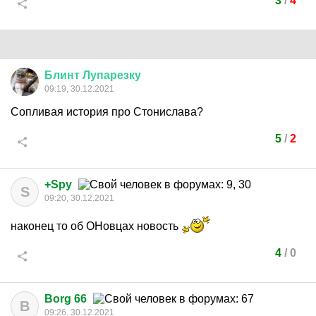
3
/
4
Блинт
Лупарезку
09:19, 30.12.2021
Сопливая история про Стонислава?
5
/
2
+Spy
S
09:20, 30.12.2021
наконец то об ОНовцах новость
4
/
0
Borg 66
B
09:26, 30.12.2021