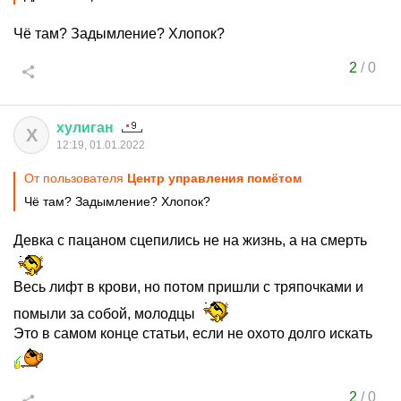
Чё там? Задымление? Хлопок?
2
/
0
хулиган
Х
12:19, 01.01.2022
От пользователя
Цeнтр управления помётом
Чё там? Задымление? Хлопок?
Девка с пацаном сцепились не на жизнь, а на смерть
Весь лифт в крови, но потом пришли с тряпочками и
помыли за собой, молодцы
Это в самом конце статьи, если не охото долго искать
2
/
0