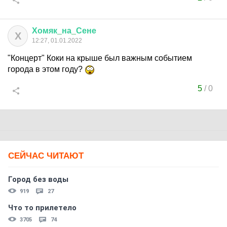
Хомяк
_
на
_
Сене
Х
12:27, 01.01.2022
"Концерт" Коки на крыше был важным событием
города в этом году?
5
/
0
СЕЙЧАС ЧИТАЮТ
Город без воды
919
27
Что то прилетело
3705
74