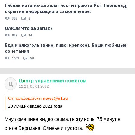
Гибель кота из-за халатности приюта Кот Леопольд,
скрытиe информации и самолечение.
385
2
ОАКЗВ Что за запах?
839
14
Еда и алкоголь (вино, пиво, крепкое). Ваши любимые
сочетания
1609
50
Ц
e
нтр
управления
помётом
Ц
12:29, 01.01.2022
От пользователя
news@e1.ru
20 лучших видео 2021 года
Мну домашнее видео снимал в эту ночь. 75 минут в
стиле Бергмана. Оливье и пустота.