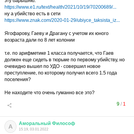
эту барышню:
https://www.e1.ru/text/health/2021/10/19/70200689/...
ну а убийство есть в сети
https://www.znak.com/2020-01-29/ubiyce_taksista_iz...
Ягофарову, Гаеву и Драгану с учетом их юного
возраста дали по 8 лет колонии
т.е. по арифметике 1 класса получается, что Гаев
должен еще сидеть в тюрьме по первому убийству, но
очевидно вышел по УДО - совершил новое
преступление, по которому получил всего 1.5 года
поселения?
Не находите что очень гуманно все это?
9
/
1
Аморальный
Философ
А
15:19, 03.01.2022