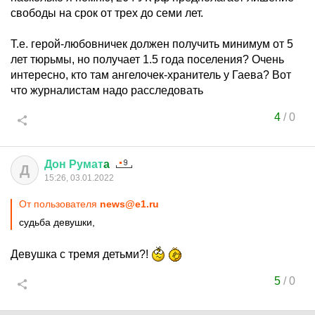
свободы на срок от трех до семи лет.
Т.е. герой-любовничек должен получить минимум от 5
лет тюрьмы, но получает 1.5 года поселения? Очень
интересно, кто там ангелочек-хранитель у Гаева? Вот
что журналистам надо расследовать
4
/
0
Дон
Румат
a
Д
15:26, 03.01.2022
От пользователя
news@e1.ru
судьба девушки,
Девушка с тремя детьми?!
5
/
0