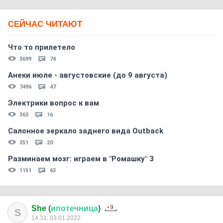
СЕЙЧАС ЧИТАЮТ
Что то прилетело
3699
74
Анеки июле - августовские (до 9 августа)
7496
47
Электрики вопрос к вам
363
16
Салонное зеркало заднего вида Outback
351
20
Разминаем мозг: играем в "Ромашку" 3
1151
63
She (
ипотечница
)
S
14:31, 03.01.2022