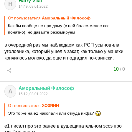
Harry Vital
H
14:49, 03.01.2022
От пользователя
Аморальный Философ
Как бы вообще не про даму (с ней более-менее все
понятно), но давайте резюмируем
в очередной раз мы наблюдаем как РСП усыновила
уголовника, который ушел в закат, как только у мачехи
кончилось молоко, да еще и подгадил по-свински.
10
/
0
Аморальный
Философ
А
15:12, 03.01.2022
От пользователя
XО3ЯИH
Это то же на е1 накопали или откуда инфа?
е1 писал про это ранее в душещипательном эссэ про