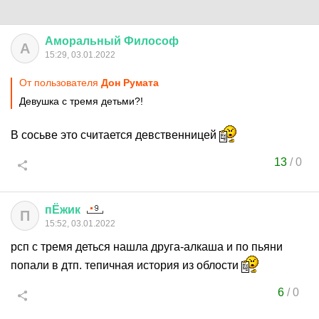
Аморальный
Философ
А
15:29, 03.01.2022
От пользователя
Дон Руматa
Девушка с тремя детьми?!
В сосьве это считается девственницей
13
/
0
пЁжик
П
15:52, 03.01.2022
рсп с тремя деться нашла друга-алкаша и по пьяни
попали в дтп. тепичная история из облости
6
/
0