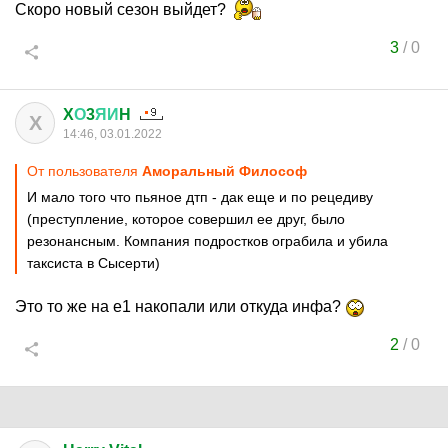
Скоро новый сезон выйдет?
3
/
0
X
О
3
ЯИ
H
X
14:46, 03.01.2022
От пользователя
Аморальный Философ
И мало того что пьяное дтп - дак еще и по рецедиву
(преступление, которое совершил ее друг, было
резонансным. Компания подростков ограбила и убила
таксиста в Сысерти)
Это то же на е1 накопали или откуда инфа?
2
/
0