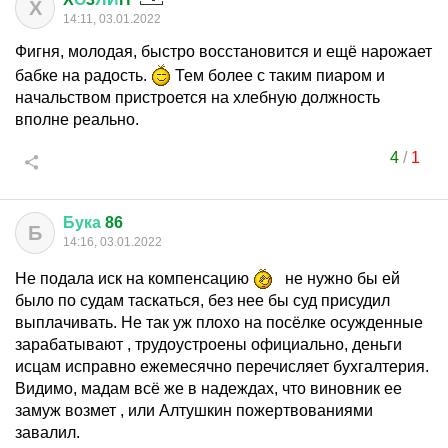
X
14:11, 03.01.2022
Фигня, молодая, быстро восстановится и ещё нарожает
бабке на радость.
Тем более с таким пиаром и
начальством пристроется на хлебную должность
вполне реально.
4
/
1
Бука
86
Б
14:16, 03.01.2022
Не подала иск на компенсацию
не нужно бы ей
было по судам таскаться, без нее бы суд присудил
выплачивать. Не так уж плохо на посёлке осужденные
зарабатывают , трудоустроены официально, деньги
исцам исправно ежемесячно перечисляет бухгалтерия.
Видимо, мадам всё же в надеждах, что виновник ее
замуж возмет , или Алтушкин пожертвованиями
завалил.