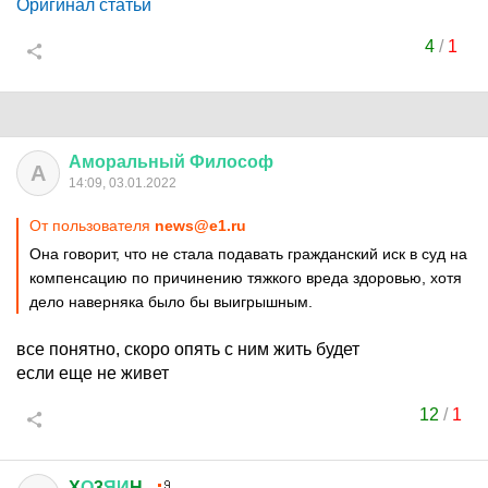
Оригинал статьи
4
/
1
Аморальный
Философ
А
14:09, 03.01.2022
От пользователя
news@e1.ru
Она говорит, что не стала подавать гражданский иск в суд на
компенсацию по причинению тяжкого вреда здоровью, хотя
дело наверняка было бы выигрышным.
все понятно, скоро опять с ним жить будет
если еще не живет
12
/
1
X
О
3
ЯИ
H