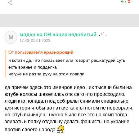
4
/
6
модер
на
ОН
нацик
недобитый
М
17:43, 05.01.2022
От пользователя
краснорожий
и кстати да, что показывает или говорит рашкатудей суть
есть вранье и подделка
их уже не раз за руку на этом ловили
да причем здесь это именров идео . их тысячи были на
ютубе волосы шевелилсь отв сего что происходило.
люди кто попадал под осбтрелы снимали специально
для истори чтобы вот аткие ка кты потом не переврали.
но ютуб вычищен . нужно было все это на комп тогда
зливать и папку отдельну делать фашисты на украине
против своего народа