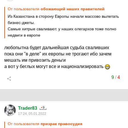
От пользователя
обожающий наших правителей
Из Казахстана в сторону Европы начали массово вылетать
бизнес-джеты.
Самые хитрые сваливают. у наших олегархов тоже полно
недвиги в европе
любопытна будет дальнейшая судьба сваливших
пока они "в деле" их европы не трогают ибо зачем
мешать им привозить деньги
а вот у беглых могут все и национализировать
9
/
4
Trader83
17:24, 05.01.2022
От пользователя
призрак правосудия