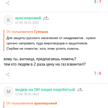
3
/
7
краснорожий
К
17:43, 05.01.2022
От пользователя
Гупешка
Для защиты русского населения от неадекватов , нужно
срочно направить туда миротворцев и защитников.
Сербии не помогли, хоть этим успеть помочь.
кому ты, ватница, предлагаешь помочь?
тем кто людям в 2 раза цену на газ взвинтил?
7
/
6
модер
на
ОН
нацик
недобитый
М
17:44, 05.01.2022
От пользователя
краснорожий