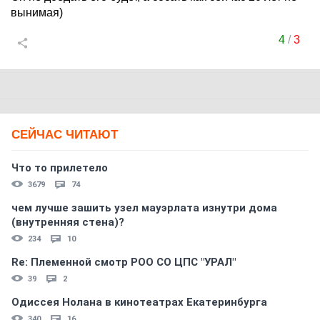
вынимая)
4
/
3
СЕЙЧАС ЧИТАЮТ
Что то прилетело
3679
74
чем лучше зашить узел мауэрлата изнутри дома
(внутренняя стена)?
234
10
Re: Племеннoй смoтр РOO CO ЦПС "УРАЛ"
39
2
Одиссея Нолана в кинотеатрах Екатеринбурга
340
16