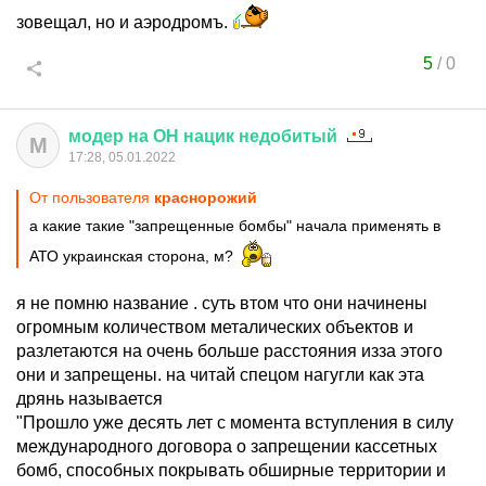
зовещал, но и аэродромъ.
5
/
0
модер
на
ОН
нацик
недобитый
М
17:28, 05.01.2022
От пользователя
краснорожий
а какие такие "запрещенные бомбы" начала применять в
АТО украинская сторона, м?
я не помню название . суть втом что они начинены
огромным количеством металических объектов и
разлетаются на очень больше расстояния изза этого
они и запрещены. на читай спецом нагугли как эта
дрянь называется
"Прошло уже десять лет с момента вступления в силу
международного договора о запрещении кассетных
бомб, способных покрывать обширные территории и