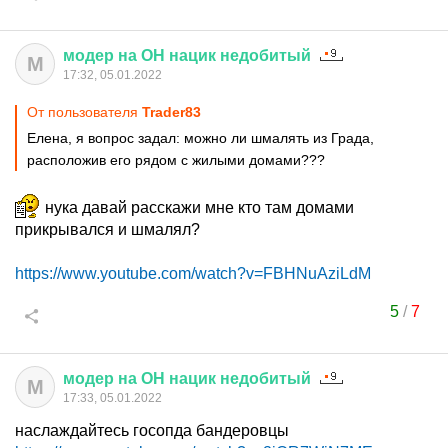
модер
на
ОН
нацик
недобитый
М
17:32, 05.01.2022
От пользователя
Trader83
Елена, я вопрос задал: можно ли шмалять из Града,
расположив его рядом с жилыми домами???
нука давай расскажи мне кто там домами
прикрывался и шмалял?
https://www.youtube.com/watch?v=FBHNuAziLdM
5
/
7
модер
на
ОН
нацик
недобитый
М
17:33, 05.01.2022
наслаждайтесь госопда бандеровцы