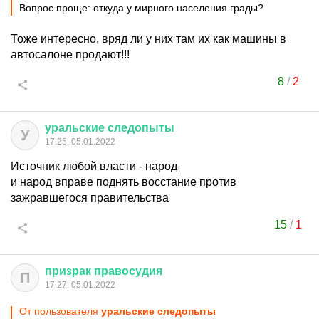
Вопрос проще: откуда у мирного населения грады?
Тоже интересно, вряд ли у них там их как машины в
автосалоне продают!!!
8
/
2
уральские
следопыты
У
17:25, 05.01.2022
Источник любой власти - народ
и народ вправе поднять восстание против
зажравшегося правительства
15
/
1
призрак
правосудия
П
17:27, 05.01.2022
От пользователя
уральские следопыты