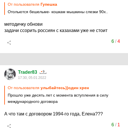
От пользователя
Гупешка
Отольются бешельме- кошкам мышкины слезки 90х..
методичку обнови
задачи ссорить россиян с казахами уже не стоит
6
/
4
Trader83
17:30, 05.01.2022
От пользователя
улыбайтесь))один хрен
Прошло уже десять лет с момента вступления в силу
международного договора
А что там с договором 1994-го года, Елена???
6
/
1