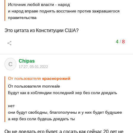
Источник любой власти - народ
и народ вправе поднять восстание против зажравшегося
правительства
Это цитата из Конституции США?
4
/
8
Chipas
C
17:27, 05.01.2022
От пользователя
краснорожий
От пользователя monreale
Будут как в хо0ляндии последний хер без соли доедать
нет
они будут свободны, благополучны и у них будет будушее
а кер без соли будешь доедать ты
Он не доедать его будет, а сосать как сейчас 20 лет не