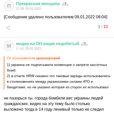
Прекрасная
женщина
П
17:39, 05.01.2022
[Сообщение удалено пользователем 09.01.2022 08:04]
1
/
10
модер
на
ОН
нацик
недобитый
М
17:41, 05.01.2022
От пользователя
краснорожий
1) украина не подписывала конвенции о запрете кассетных
бомб
2) в отчете HRW сказано что таковые заряды использовались
в столкновениях между украинскими силами АТО и
бандитами, но не указано которая из сторон их использовал
не пазорься ты. города бомбили ввс украины людей
гражданских. видео на эту тему было столько
выложено тогда в 14 году ленивый только не следил