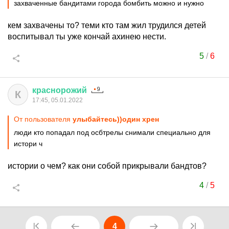
захваченные бандитами города бомбить можно и нужно
кем захвачены то? теми кто там жил трудился детей
воспитывал ты уже кончай ахинею нести.
5
/
6
краснорожий
К
17:45, 05.01.2022
От пользователя
улыбайтесь))один хрен
люди кто попадал под осбтрелы снимали специально для
истори ч
истории о чем? как они собой прикрывали бандтов?
4
/
5
4