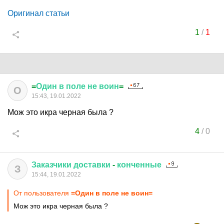
Оригинал статьи
1
/
1
=
Один
в
поле
не
воин
=
О
15:43, 19.01.2022
Мож это икра черная была ?
4
/
0
Заказчики
доставки
-
конченные
З
15:44, 19.01.2022
От пользователя
=Один в поле не воин=
Мож это икра черная была ?