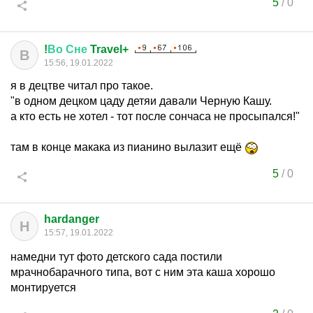
5
/
0
!
Во
Сне
Travel+
В
15:56, 19.01.2022
я в децтве читал про такое.
"в одном децком цаду детяи давали Черную Кашу.
а кто есть не хотел - тот после сончаса не просыпался!"
там в конце макака из пианино вылазит ещё
5
/
0
hardanger
H
15:57, 19.01.2022
намедни тут фото детского сада постили
мрачнобарачного типа, вот с ним эта каша хорошо
монтируется