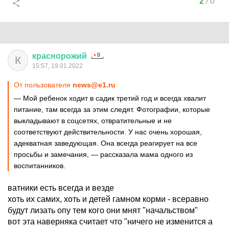
2
/
0
краснорожий
К
15:57, 19.01.2022
От пользователя
news@e1.ru
— Мой ребенок ходит в садик третий год и всегда хвалит
питание, там всегда за этим следят. Фотографии, которые
выкладывают в соцсетях, отвратительные и не
соответствуют действительности. У нас очень хорошая,
адекватная заведующая. Она всегда реагирует на все
просьбы и замечания, — рассказала мама одного из
воспитанников.
ватники есть всегда и везде
хоть их самих, хоть и детей гамном корми - всеравно
будут лизать опу тем кого они мнят "начальством"
вот эта наверняка считает что "ничего не изменится а