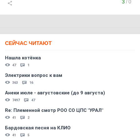
3
/
0
СЕЙЧАС ЧИТАЮТ
Нашла котёнка
47
1
Электрики вопрос к вам
363
16
Анеки июле - августовские (до 9 августа)
7497
47
Re: Племеннoй смoтр РOO CO ЦПС "УРАЛ"
41
2
Бардовская песня на КЛИО
41
5