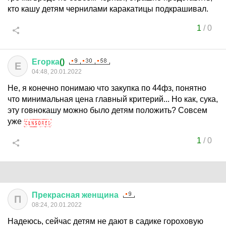
кто кашу детям чернилами каракатицы подкрашивал.
1
/
0
Егорка
()
Е
04:48, 20.01.2022
Не, я конечно понимаю что закупка по 44фз, понятно
что минимальная цена главный критерий... Но как, сука,
эту говнокашу можно было детям положить? Совсем
уже
1
/
0
Прекрасная
женщина
П
08:24, 20.01.2022
Надеюсь, сейчас детям не дают в садике гороховую