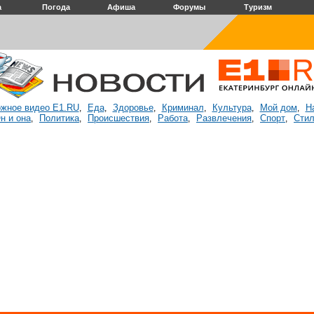
а
Погода
Афиша
Форумы
Туризм
жное видео E1.RU
Еда
Здоровье
Криминал
Культура
Мой дом
Н
,
,
,
,
,
,
н и она
Политика
Происшествия
Работа
Развлечения
Спорт
Стил
,
,
,
,
,
,