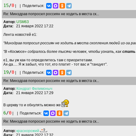
15
/
0
|
|
Поделиться:
Re: Минздрав попросил россиян не ходить в места ск...
Автор:
USM63
Дата:
21 января 2022 17:22
Лента новостей е1:
"Минздрав попросил россиян не ходить в места скопления людей из-за 
"В «Космосе» собралось более тысячи человек, чтобы узнать, как
стать 
е1, вы уж как-то определитесь там с приоритетами.
Ах-да..... Я ж забыл, что тот, кто платит - тот вас и "танцует".
19
/
0
|
|
Поделиться:
Re: Минздрав попросил россиян не ходить в места ск...
Автор:
Кондрат
Филимоныч
Дата:
21 января 2022 17:29
В церкву то и обнулять можно же
6
/
0
|
|
Поделиться:
Re: Минздрав попросил россиян не ходить в места ск...
Автор:
краснорожий
Дата:
21 января 2022 17:32