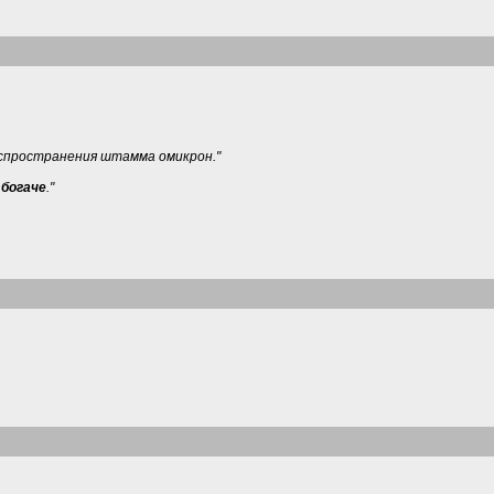
распространения штамма омикрон."
богаче
."