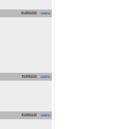
#14891085
наверх
#14891118
наверх
#14891136
наверх