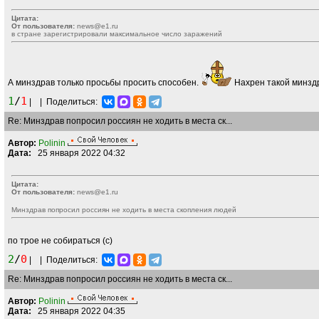
Цитата:
От пользователя:
news@e1.ru
в стране зарегистрировали максимальное число заражений
А минздрав только просьбы просить способен.
Нахрен такой минзд
1
/
1
|
|
Поделиться:
Re: Минздрав попросил россиян не ходить в места ск...
Автор:
Polinin
Дата:
25 января 2022 04:32
Цитата:
От пользователя:
news@e1.ru
Минздрав попросил россиян не ходить в места скопления людей
по трое не собираться (с)
2
/
0
|
|
Поделиться:
Re: Минздрав попросил россиян не ходить в места ск...
Автор:
Polinin
Дата:
25 января 2022 04:35