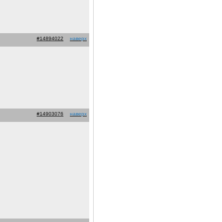
#14894022
наверх
#14903076
наверх