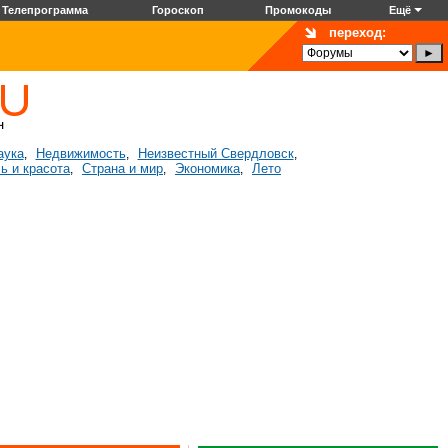
Телепрограмма
Гороскоп
Промокоды
Ещё
переход:
аука
Недвижимость
Неизвестный Свердловск
,
,
,
ь и красота
Страна и мир
Экономика
Лето
,
,
,