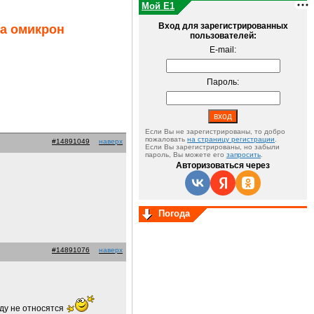
Мой E1
Вход для зарегистрированных
ма омикрон
пользователей:
E-mail:
Пароль:
Если Вы не зарегистрированы, то добро
пожаловать
на страницу регистрации
.
#14891049
наверх
Если Вы зарегистрированы, но забыли
пароль, Вы можете его
запросить
.
Авторизоваться через
Погода
#14891076
наверх
оду не относятся