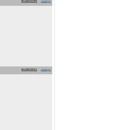
#14903295
наверх
#14903631
наверх