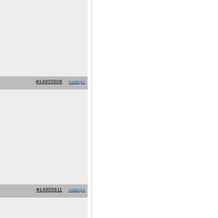
#14905608
наверх
#14905611
наверх