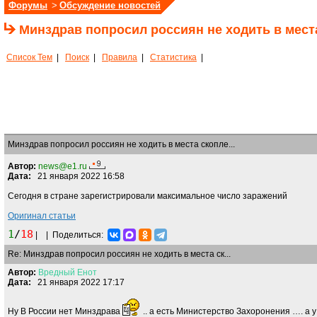
Форумы
>
Обсуждение новостей
Минздрав попросил россиян не ходить в мест
Список Тем
|
Поиск
|
Правила
|
Статистика
|
Минздрав попросил россиян не ходить в места скопле...
Автор:
news@e1.ru
Дата:
21 января 2022 16:58
Сегодня в стране зарегистрировали максимальное число заражений
Оригинал статьи
1
/
18
|
|
Поделиться:
Re: Минздрав попросил россиян не ходить в места ск...
Автор:
Вредный
Енот
Дата:
21 января 2022 17:17
Ну В России нет Минздрава
.. а есть Министерство Захоронения …. а у 