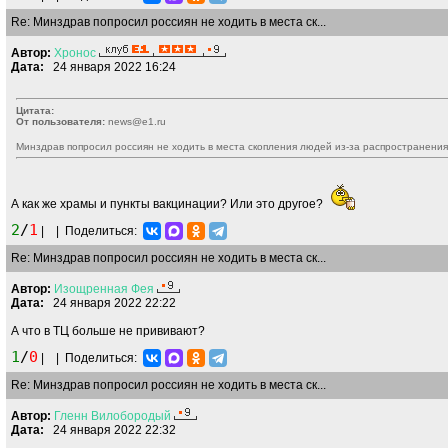
Re: Минздрав попросил россиян не ходить в места ск...
Автор:
Хронос
Дата:
24 января 2022 16:24
Цитата:
От пользователя:
news@e1.ru
Минздрав попросил россиян не ходить в места скопления людей из-за распространени
А как же храмы и пункты вакцинации? Или это другое?
2
/
1
|
|
Поделиться:
Re: Минздрав попросил россиян не ходить в места ск...
Автор:
Изощренная
Фея
Дата:
24 января 2022 22:22
А что в ТЦ больше не прививают?
1
/
0
|
|
Поделиться:
Re: Минздрав попросил россиян не ходить в места ск...
Автор:
Гленн
Вилобородый
Дата:
24 января 2022 22:32