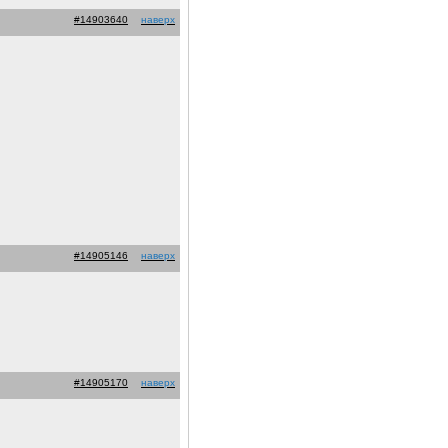
#14903640
наверх
#14905146
наверх
#14905170
наверх