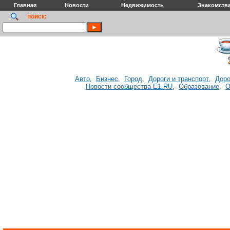
Главная
Новости
Недвижимость
Знакомств
поиск:
Авто
Бизнес
Город
Дороги и транспорт
Доро
,
,
,
,
Новости сообщества E1.RU
Образование
О
,
,