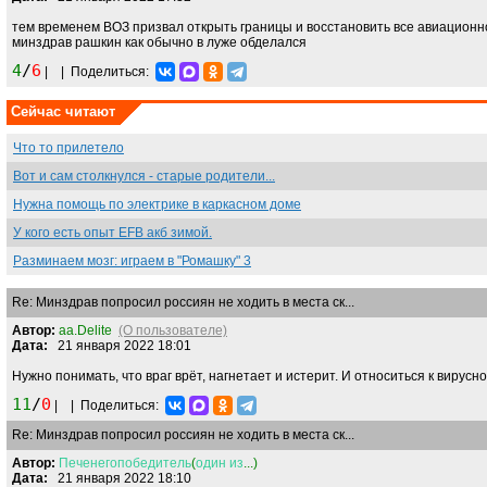
тем временем ВОЗ призвал открыть границы и восстановить все авиацион
минздрав рашкин как обычно в луже обделался
4
/
6
|
|
Поделиться:
Сейчас читают
Что то прилетело
Вот и сам столкнулся - старые родители...
Нужна помощь по электрике в каркасном доме
У кого есть опыт EFB акб зимой.
Разминаем мозг: играем в "Ромашку" 3
Re: Минздрав попросил россиян не ходить в места ск...
Автор:
aa.Delite
(О пользователе)
Дата:
21 января 2022 18:01
Нужно понимать, что враг врёт, нагнетает и истерит. И относиться к вирусн
11
/
0
|
|
Поделиться:
Re: Минздрав попросил россиян не ходить в места ск...
Автор:
Печенегопобедитель
(
один
из
...)
Дата:
21 января 2022 18:10