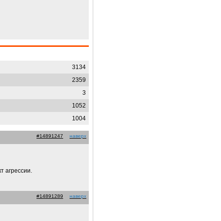
3134
2359
3
1052
1004
#14891247
наверх
т агрессии.
#14891289
наверх