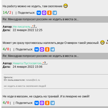
На работу можно не ходить, там скопление
14
/
2
|
|
Поделиться:
Re: Минздрав попросил россиян не ходить в места ск...
Автор:
Не
писатель
Дата:
22 января 2022 12:25
Может уж сразу противогазы напялить,веди О-микрон такой ужасный.
4
/
0
|
|
Поделиться:
Re: Минздрав попросил россиян не ходить в места ск...
Автор:
Никита
Пустосвятов
Дата:
24 января 2022 15:06
Цитата:
От пользователя:
news@e1.ru
не ходить в места скопления людей
Не ходи в магазин, не садись на транвай. И в лекарню не смей!
4
/
0
|
|
Поделиться: