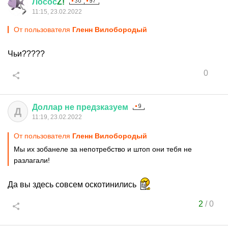
Лосос
Z!
11:15, 23.02.2022
От пользователя
Гленн Вилобородый
Чьи?????
0
Доллар
не
предзказуем
Д
11:19, 23.02.2022
От пользователя
Гленн Вилобородый
Мы их зобанеле за непотребство и штоп они тебя не
разлагали!
Да вы здесь совсем оскотинились
2
/
0