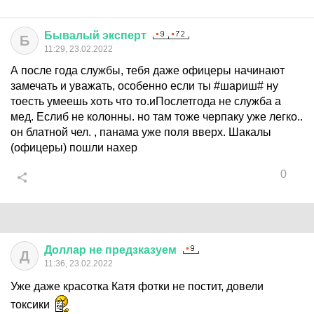
Бывалый
эксперт
Б
11:29, 23.02.2022
А после года службы, тебя даже офицеры начинают
замечать и уважать, особенно если ты #шариш# ну
тоесть умеешь хоть что то.иПослетгода не служба а
мед. Еслиб не колонны. но там тоже черпаку уже легко..
он блатной чел. , панама уже поля вверх. Шакалы
(офицеры) пошли нахер
0
Доллар
не
предзказуем
Д
11:36, 23.02.2022
Уже даже красотка Катя фотки не постит, довели
токсики