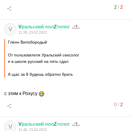
2
/
2
V
ральский
пол
Z
толог
V
11:39, 23.02.2022
Гленн Вилобородый
От пользователя Уральский сексолог
я в школе русский на пять сдал
А щас за 8 будешь обратно брать
с этим к Рохусу
0
/
2
V
ральский
пол
Z
толог
V
11:40, 23.02.2022