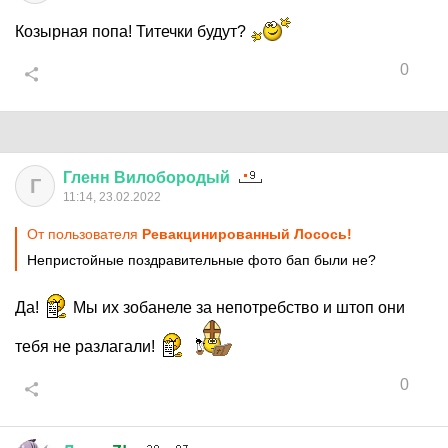
Козырная попа! Титечки будут?
0
Гленн
Вилобородый
Г
11:14, 23.02.2022
От пользователя
Ревакцинированный Лосось!
Непристойные поздравительные фото бап были не?
Да!
Мы их зобанеле за непотребство и штоп они
тебя не разлагали!
0