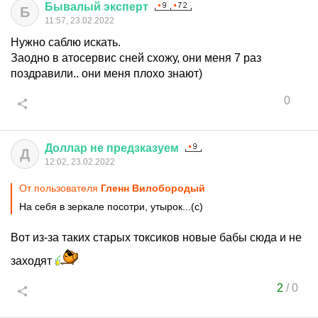
Бывалый
эксперт
Б
11:57, 23.02.2022
Нужно саблю искать.
Заодно в атосервис сней схожу, они меня 7 раз
поздравили.. они меня плохо знают)
0
Доллар
не
предзказуем
Д
12:02, 23.02.2022
От пользователя
Гленн Вилобородый
На себя в зеркале посотри, утырок...(с)
Вот из-за таких старых токсиков новые бабы сюда и не
заходят
2
/
0