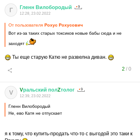
Гленн
Вилобородый
Г
12:28, 23.02.2022
От пользователя
Рохус Рохусович
Вот из-за таких старых токсиков новые бабы сюда и не
заходят
Ты еще старую Катю не развелна диван.
2
/
0
V
ральский
пол
Z
толог
V
12:39, 23.02.2022
Гленн Вилобородый
Не, ево Катя не отпускает
я к тому, что купить-продать что-то с выгодой это таки к