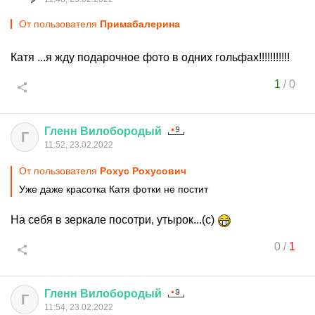
От пользователя
Примaбaлерина
Катя ...я жду подарочное фото в одних гольфах!!!!!!!!!!!
1
/
0
Гленн
Вилобородый
Г
11:52, 23.02.2022
От пользователя
Рохус Рохусович
Уже даже красотка Катя фотки не постит
На себя в зеркале посотри, утырок...(с)
0
/
1
Гленн
Вилобородый
Г
11:54, 23.02.2022