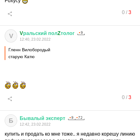
Рохусу
0
/
3
V
ральский
пол
Z
толог
V
12:40, 23.02.2022
Гленн Вилобородый
старую Катю
0
/
3
Бывалый
эксперт
Б
12:42, 23.02.2022
купить и продать ко мне тоже.. я недавно корешу линию