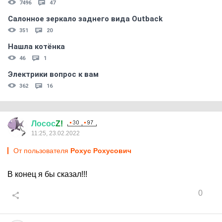
7496
47
Салонное зеркало заднего вида Outback
351
20
Нашла котёнка
46
1
Электрики вопрос к вам
362
16
Лосос
Z!
11:25, 23.02.2022
От пользователя
Рохус Рохусович
В конец я бы сказал!!!
0