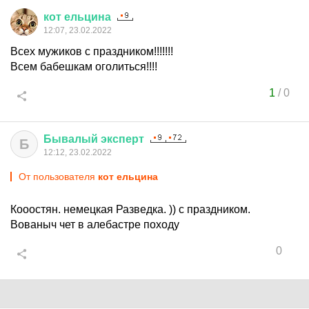
кот
ельцина
12:07, 23.02.2022
Всех мужиков с праздником!!!!!!!
Всем бабешкам оголиться!!!!
1
/
0
Бывалый
эксперт
Б
12:12, 23.02.2022
От пользователя
кот ельцина
Кооостян. немецкая Разведка. )) с праздником.
Вованыч чет в алебастре походу
0